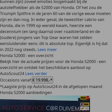
kunnen zijn) zoveel emoties losgemaakt bij de
autoliefhebber als de
S2000
van
Honda
. Of het zou de
Triumph Spitfire
in de jaren 60 van de vorige eeuw moeten
zijn en dan nog. In ieder geval, de tweezitter cabrio van
Honda, die in 1999 op wereld kwam, heerste een
decennium (en lang daarna) over roadsterland en de
(oudere) jongens van Top Gear waren het zelden
eensluidender eens: dit is absolute top. Eigenlijk is hij dat
in 2022 nog steeds.
Lees meer
Honda S2000 : een overzicht
Bekijk hier de actuele prijzen voor de Honda S2000 : een
overzicht en ontdek het beschikbare aanbod op
AutoScout24
Lees verder
Occasions vanaf
:
€ 19.998,-*
*Laagste prijs op AutoScout24 in de afgelopen maand
Honda S2000 aanbiedingen