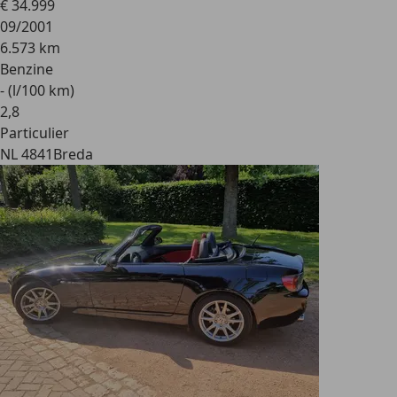
€ 34.999
09/2001
6.573 km
Benzine
- (l/100 km)
2
,
8
Particulier
NL 4841
Breda