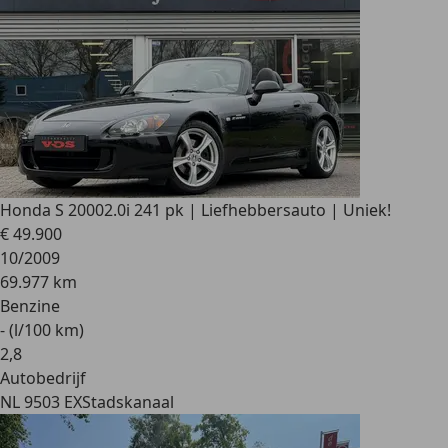
Honda S 2000
2.0i 241 pk | Liefhebbersauto | Uniek!
€ 49.900
10/2009
69.977 km
Benzine
- (l/100 km)
2
,
8
Autobedrijf
NL 9503 EX
Stadskanaal