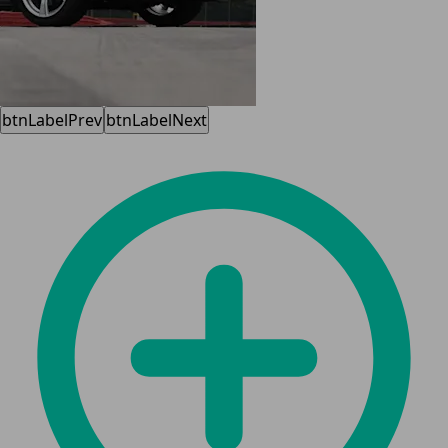
btnLabelPrev
btnLabelNext