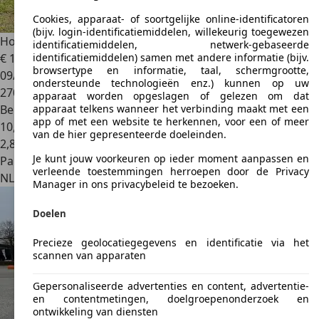
Cookies, apparaat- of soortgelijke online-identificatoren
(bijv. login-identificatiemiddelen, willekeurig toegewezen
Honda S 2000
2.0i
identificatiemiddelen, netwerk-gebaseerde
€ 19.995
identificatiemiddelen) samen met andere informatie (bijv.
browsertype en informatie, taal, schermgrootte,
09/2007
ondersteunde technologieën enz.) kunnen op uw
270.000 km
apparaat worden opgeslagen of gelezen om dat
Benzine
apparaat telkens wanneer het verbinding maakt met een
app of met een website te herkennen, voor een of meer
10,0 l/100 km (gem.)
van de hier gepresenteerde doeleinden.
2
,
8
Je kunt jouw voorkeuren op ieder moment aanpassen en
Particulier
verleende toestemmingen herroepen door de Privacy
NL 1827
Alkmaar
Manager in ons privacybeleid te bezoeken.
Doelen
Precieze geolocatiegegevens en identificatie via het
scannen van apparaten
Gepersonaliseerde advertenties en content, advertentie-
en contentmetingen, doelgroepenonderzoek en
ontwikkeling van diensten