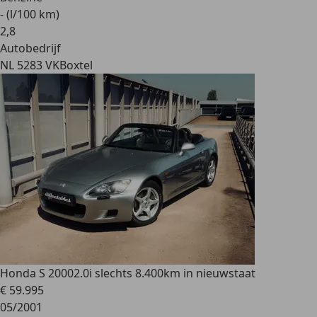
- (l/100 km)
2
,
8
Autobedrijf
NL 5283 VK
Boxtel
Honda S 2000
2.0i slechts 8.400km in nieuwstaat
€ 59.995
05/2001