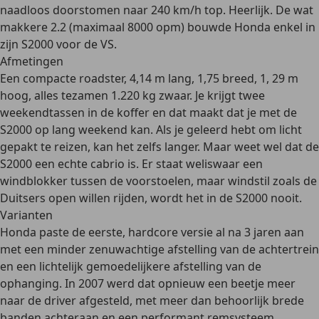
naadloos doorstomen naar 240 km/h top. Heerlijk. De wat
makkere 2.2 (maximaal 8000 opm) bouwde Honda enkel in
zijn S2000 voor de VS.
Afmetingen
Een compacte roadster, 4,14 m lang, 1,75 breed, 1, 29 m
hoog, alles tezamen 1.220 kg zwaar. Je krijgt twee
weekendtassen in de koffer en dat maakt dat je met de
S2000 op lang weekend kan. Als je geleerd hebt om licht
gepakt te reizen, kan het zelfs langer. Maar weet wel dat de
S2000 een echte cabrio is. Er staat weliswaar een
windblokker tussen de voorstoelen, maar windstil zoals de
Duitsers open willen rijden, wordt het in de S2000 nooit.
Varianten
Honda paste de eerste, hardcore versie al na 3 jaren aan
met een minder zenuwachtige afstelling van de achtertrein
en een lichtelijk gemoedelijkere afstelling van de
ophanging. In 2007 werd dat opnieuw een beetje meer
naar de driver afgesteld, met meer dan behoorlijk brede
banden achteraan en een performant remsysteem.