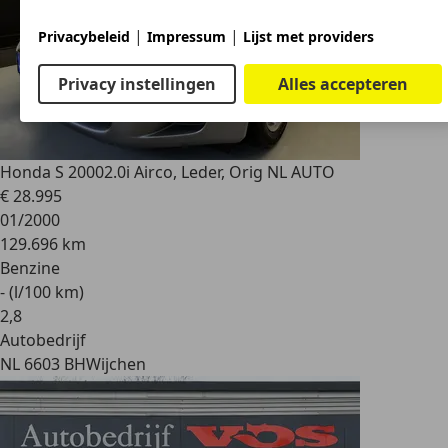
|
|
Privacybeleid
Impressum
Lijst met providers
Privacy instellingen
Alles accepteren
Honda S 2000
2.0i Airco, Leder, Orig NL AUTO
€ 28.995
01/2000
129.696 km
Benzine
- (l/100 km)
2
,
8
Autobedrijf
NL 6603 BH
Wijchen