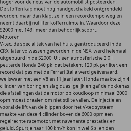
hoger voor de neus van de automobilist posteerden.
De stoffen kap moet nog handgeschakeld ontgrendeld
worden, maar dan klapt ze in een recordtempo weg en
neemt daarbij nul liter kofferruimte in. Waardoor deze
S2000 met 143 l meer dan behoorlijk scoort.
Motoren
V-tec
, de specialiteit van het huis, geïntroduceerd in de
CRX
, later volwassen geworden in de NSX, werd helemaal
uitgepuurd in de S2000. Uit een atmosferische 2.0 l
peuterde Honda 240 pk, dat betekent 120 pk per liter, een
record dat pas met de
Ferrari Italia
werd geëvenaard,
weliswaar met een V8 en 11 jaar later. Honda maakte zijn 4
cilinder van boring en slag quasi gelijk en gaf de nokkenas
die afstellingen dat de motor op koudloop minimaal 2000
opm moest draaien om niet stil te vallen. De injectie en
vooral de lift van de klippen door het V-tec systeem
maakte van deze 4 cilinder boven de 6000 opm een
regelrechte racemotor, met navenante prestaties en
geluid. Spurtje naar 100 km/h kon in wel 6 s, en dan