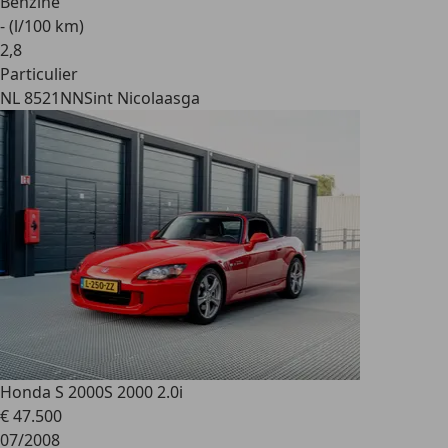
Benzine
- (l/100 km)
2
,
8
Particulier
NL 8521NN
Sint Nicolaasga
Honda S 2000
S 2000 2.0i
€ 47.500
07/2008