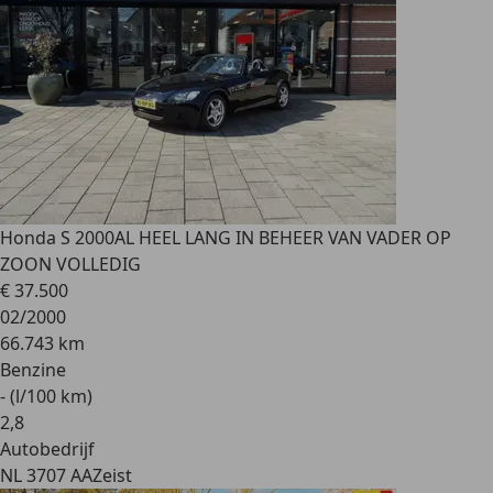
Honda S 2000
AL HEEL LANG IN BEHEER VAN VADER OP
ZOON VOLLEDIG
€ 37.500
02/2000
66.743 km
Benzine
- (l/100 km)
2
,
8
Autobedrijf
NL 3707 AA
Zeist