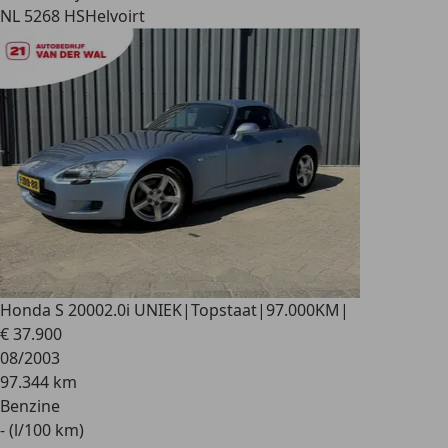
NL 5268 HS
Helvoirt
Honda S 2000
2.0i UNIEK|Topstaat|97.000KM|
€ 37.900
08/2003
97.344 km
Benzine
- (l/100 km)