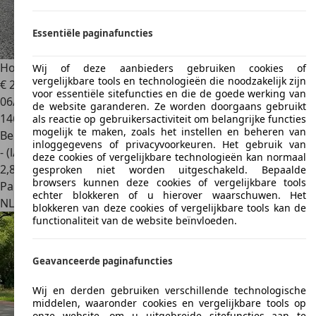
Essentiële paginafuncties
Honda S 2000
S 2000 2.0i
Wij of deze aanbieders gebruiken cookies of
vergelijkbare tools en technologieën die noodzakelijk zijn
€ 22.750
voor essentiële sitefuncties en die de goede werking van
06/2002
de website garanderen. Ze worden doorgaans gebruikt
146.000 km
als reactie op gebruikersactiviteit om belangrijke functies
mogelijk te maken, zoals het instellen en beheren van
Benzine
inloggegevens of privacyvoorkeuren. Het gebruik van
- (l/100 km)
deze cookies of vergelijkbare technologieën kan normaal
2
,
8
gesproken niet worden uitgeschakeld. Bepaalde
browsers kunnen deze cookies of vergelijkbare tools
Particulier
echter blokkeren of u hierover waarschuwen. Het
NL 2628
Delft
blokkeren van deze cookies of vergelijkbare tools kan de
functionaliteit van de website beïnvloeden.
Geavanceerde paginafuncties
Wij en derden gebruiken verschillende technologische
middelen, waaronder cookies en vergelijkbare tools op
onze website, om u uitgebreide sitefuncties aan te