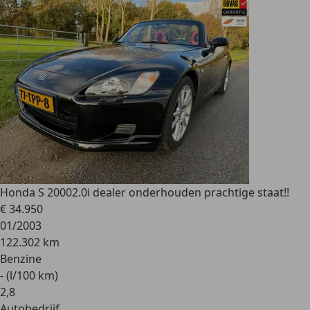
Honda S 2000
2.0i dealer onderhouden prachtige staat!!
€ 34.950
01/2003
122.302 km
Benzine
- (l/100 km)
2
,
8
Autobedrijf