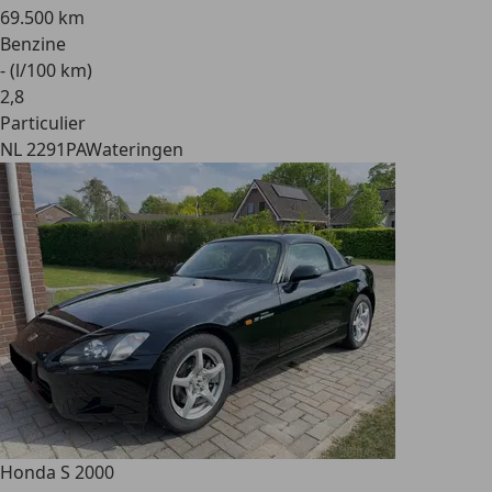
69.500 km
Benzine
- (l/100 km)
2
,
8
Particulier
NL 2291PA
Wateringen
Honda S 2000