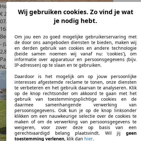
Honda S 2000
2.0i
Wij gebruiken cookies. Zo vind je wat
€ 24.500
je nodig hebt.
07/2001
168.305 km
Benzine
Om jou een zo goed mogelijke gebruikerservaring met
de door ons aangeboden diensten te bieden, maken wij
- (l/100 km)
en derden gebruik van cookies en andere technologie
2
,
8
(beide samen noemen wij vanaf nu: 'cookies'), om
Particulier
informatie over apparatuur en persoonsgegevens (bijv.
IP-adressen) op te slaan en te gebruiken.
NL 4931VD
Geertruidenberg
Daardoor is het mogelijk om op jouw persoonlijke
interesses afgestemde reclame te tonen, onze diensten
te verbeteren en het gebruik daarvan te analyseren. Klik
op de knop rechtsonder om akkoord te gaan met het
gebruik van toestemmingsplichtige cookies en de
daarmee samenhangende verwerking van
persoonsgegevens. Ook kun je op de knop linksonder
klikken om een nauwkeurige selectie over de cookies te
maken of om de verwerking van persoonsgegevens te
weigeren, voor zover deze op basis van een
gerechtvaardigd belang plaatsvindt. Wil jij
geen
toestemming verlenen
, klik dan
hier
.