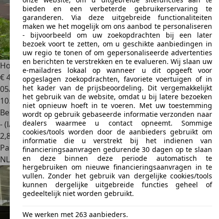
bieden en een verbeterde gebruikerservaring te
garanderen. Via deze uitgebreide functionaliteiten
maken we het mogelijk om ons aanbod te personaliseren
- bijvoorbeeld om uw zoekopdrachten bij een later
bezoek voort te zetten, om u geschikte aanbiedingen in
uw regio te tonen of om gepersonaliseerde advertenties
en berichten te verstrekken en te evalueren. Wij slaan uw
Honda S 2000
S 2000 2.0i
e-mailadres lokaal op wanneer u dit opgeeft voor
€ 49.500
opgeslagen zoekopdrachten, favoriete voertuigen of in
het kader van de prijsbeoordeling. Dit vergemakkelijkt
05/2000
het gebruik van de website, omdat u bij latere bezoeken
10.000 km
niet opnieuw hoeft in te voeren. Met uw toestemming
Benzine
wordt op gebruik gebaseerde informatie verzonden naar
dealers waarmee u contact opneemt. Sommige
- (l/100 km)
cookies/tools worden door de aanbieders gebruikt om
2
,
8
informatie die u verstrekt bij het indienen van
Particulier
financieringsaanvragen gedurende 30 dagen op te slaan
en deze binnen deze periode automatisch te
NL 7311GD
Apeldoorn
hergebruiken om nieuwe financieringsaanvragen in te
vullen. Zonder het gebruik van dergelijke cookies/tools
kunnen dergelijke uitgebreide functies geheel of
gedeeltelijk niet worden gebruikt.
We werken met 263 aanbieders.