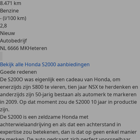
8.471 km
Benzine
- (l/100 km)
2
,
8
Nieuw
Autobedrijf
NL 6666 MK
Heteren
Bekijk alle Honda S2000 aanbiedingen
Goede redenen
De S200O was eigenlijk een cadeau van Honda, om
enerzijds zijn
S800
te vieren, tien jaar
NSX
te herdenken en
anderzijds zijn 50-jarig bestaan als automerk te markeren
in 2009. Op dat moment zou de S2000 10 jaar in productie
zijn.
De S2000 is een zeldzame Honda met
achterwielaandrijving en als dat een achterstand in
expertise zou betekenen, dan is dat op geen enkel manier
te merken. De auto gedraagt zich perfect voorspelbaar,