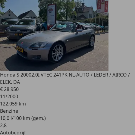
Honda S 2000
2.0I VTEC 241PK NL-AUTO / LEDER / AIRCO /
ELEK. DA
€ 28.950
11/2000
122.059 km
Benzine
10,0 l/100 km (gem.)
2
,
8
Autobedrijf