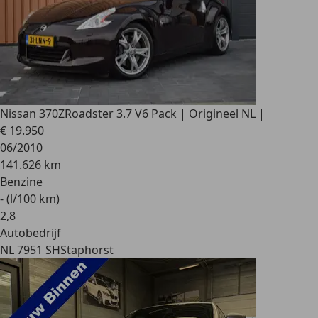
Nissan 370Z
Roadster 3.7 V6 Pack | Origineel NL |
€ 19.950
06/2010
141.626 km
Benzine
- (l/100 km)
2
,
8
Autobedrijf
NL 7951 SH
Staphorst