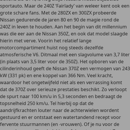
sportauto. Maar de
240Z ‘Fairlady’
van weleer kent ook een
grote schare fans. Met de
280ZX en 300ZX
probeerde
Nissan gedurende de jaren 80 en 90 de magie rond de
240Z in leven te houden. Aan het begin van dit millennium
was die eer aan de
Nissan 350Z
, en ook dat model slaagde
hierin met verve. Voorin het relatief lange
motorcompartiment huist nog steeds dezelfde
atmosferische V6
. Ditmaal met een slagvolume van 3,7 liter
(in plaats van 3,5 liter voor de 350Z). Het opboren van de
cilinderinhoud geeft de Nissan 370Z een vermogen van 243
kW (331 pk) en ene koppel van 366 Nm. Veel kracht,
waardoor het ongetwijfeld niet als een verrassing komt
dat de 370Z over
serieuze prestaties
beschikt. Zo verloopt
de spurt naar 100 km/u in 5,3 seconden en bedraagt de
topsnelheid 250 km/u. Tel hierbij op dat de
aandrijfkrachten louter naar de achterwielen
wordent
gestuurd en er ontstaat een watertandend recept voor
fervente stuurmannen (en -vrouwen). Of je nu voor de