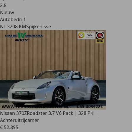
2
,
8
Nieuw
Autobedrijf
NL 3208 KM
Spijkenisse
Nissan 370Z
Roadster 3.7 V6 Pack | 328 PK! |
Achteruitrijcamer
€ 52.895