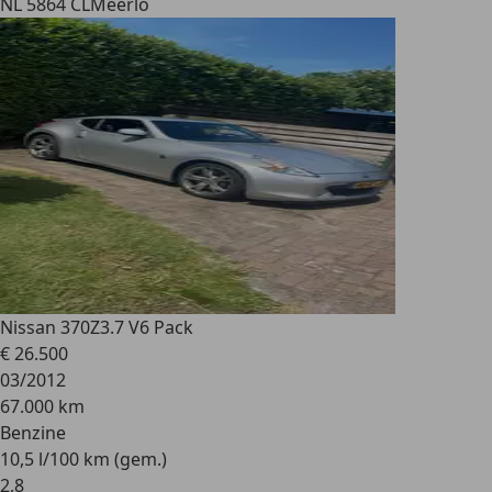
NL 5864 CL
Meerlo
Nissan 370Z
3.7 V6 Pack
€ 26.500
03/2012
67.000 km
Benzine
10,5 l/100 km (gem.)
2
,
8