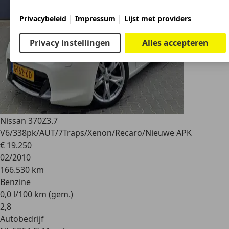
|
|
Privacybeleid
Impressum
Lijst met providers
Privacy instellingen
Alles accepteren
Nissan 370Z
3.7
V6/338pk/AUT/7Traps/Xenon/Recaro/Nieuwe APK
€ 19.250
02/2010
166.530 km
Benzine
0,0 l/100 km (gem.)
2
,
8
Autobedrijf