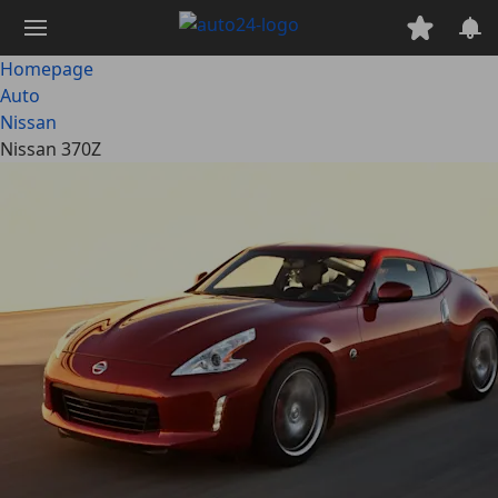
Ga
naar
hoofdinhoud
Homepage
Auto
Nissan
Nissan 370Z