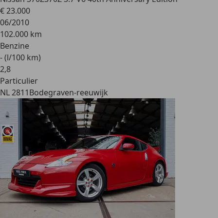
€ 23.000
06/2010
102.000 km
Benzine
- (l/100 km)
2
,
8
Particulier
NL 2811
Bodegraven-reeuwijk