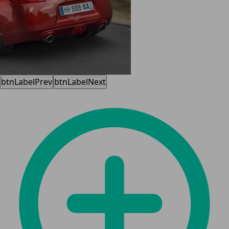
btnLabelPrev
btnLabelNext