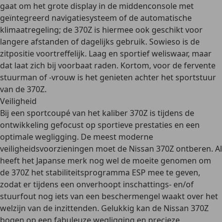
gaat om het grote display in de middenconsole met
geïntegreerd navigatiesysteem of de automatische
klimaatregeling; de 370Z is hiermee
ook geschikt voor
langere afstanden of dagelijks gebruik
. Sowieso is de
zitpositie voortreffelijk. Laag en sportief weliswaar, maar
dat laat zich bij voorbaat raden. Kortom, voor de fervente
stuurman of -vrouw is het genieten achter het sportstuur
van de 370Z.
Veiligheid
Bij een sportcoupé van het kaliber 370Z is tijdens de
ontwikkeling gefocust op sportieve prestaties en een
optimale wegligging
. De meest moderne
veiligheidsvoorzieningen moet de Nissan 370Z ontberen. Al
heeft het Japanse merk nog wel de moeite genomen om
de 370Z het stabiliteitsprogramma ESP mee te geven,
zodat er tijdens een onverhoopt inschattings- en/of
stuurfout nog iets van een beschermengel waakt over het
welzijn van de inzittenden. Gelukkig kan de Nissan 370Z
bogen op een fabuleuze wegligging en
precieze