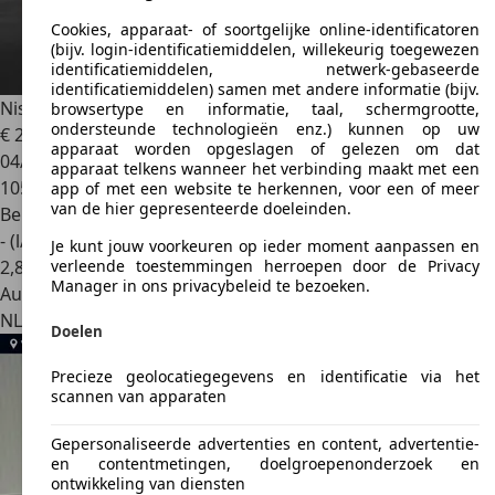
Cookies, apparaat- of soortgelijke online-identificatoren
(bijv. login-identificatiemiddelen, willekeurig toegewezen
identificatiemiddelen, netwerk-gebaseerde
identificatiemiddelen) samen met andere informatie (bijv.
Nissan 370Z
Roadster 3.7 V6 Pack / Stoelverwarming
browsertype en informatie, taal, schermgrootte,
ondersteunde technologieën enz.) kunnen op uw
€ 20.500
apparaat worden opgeslagen of gelezen om dat
04/2011
apparaat telkens wanneer het verbinding maakt met een
105.640 km
app of met een website te herkennen, voor een of meer
van de hier gepresenteerde doeleinden.
Benzine
- (l/100 km)
Je kunt jouw voorkeuren op ieder moment aanpassen en
2
,
8
verleende toestemmingen herroepen door de Privacy
Manager in ons privacybeleid te bezoeken.
Autobedrijf
NL 6412 ZJ
Heerlen
Doelen
Precieze geolocatiegegevens en identificatie via het
scannen van apparaten
Gepersonaliseerde advertenties en content, advertentie-
en contentmetingen, doelgroepenonderzoek en
ontwikkeling van diensten