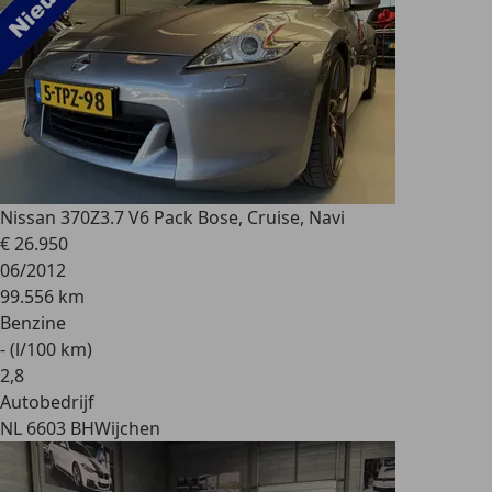
Nissan 370Z
3.7 V6 Pack Bose, Cruise, Navi
€ 26.950
06/2012
99.556 km
Benzine
- (l/100 km)
2
,
8
Autobedrijf
NL 6603 BH
Wijchen