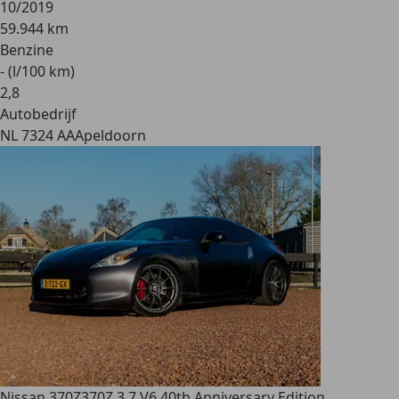
10/2019
59.944 km
Benzine
- (l/100 km)
2
,
8
Autobedrijf
NL 7324 AA
Apeldoorn
Nissan 370Z
370Z 3.7 V6 40th Anniversary Edition