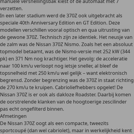
manuele versnellingsbak kiest of de automaat met 7
verzetten.
In een later stadium werd de 370Z ook uitgebracht als
speciale 40th Anniversary Edition en GT Edition. Deze
modellen verschillen vooral optisch en qua uitrusting van
de gewone 370Z. Technisch zijn ze identiek. Het neusje van
de zalm was de
Nissan 370Z Nismo
. Zoals het een absoluut
topmodel betaamt, was de Nismo-versie met 252 kW (344
pk) en 371 Nm nog krachtiger. Het gevolg: de acceleratie
naar 100 km/u verloopt nog ietsje sneller, al bleef de
topsnelheid met 250 km/u wel gelijk – want elektronisch
begrensd. Zonder begrenzing was de 370Z in staat richting
de 270 km/u te kruipen.
Cabrioliefhebbers opgelet
! De
Nissan 370Z is er ook als dakloze Roadster. Daarbij komen
de oorstrelende klanken van de hoogtoerige zescilinder
pas echt ongefilterd binnen.
Afmetingen
De Nissan 370Z oogt als een compacte, tweezits
sportcoupé (dan wel cabriolet), maar in werkelijkheid kent