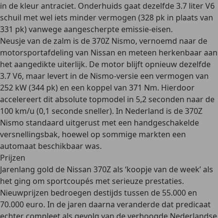
in de kleur antraciet. Onderhuids gaat dezelfde 3.7 liter V6
schuil met wel iets minder vermogen (328 pk in plaats van
331 pk) vanwege aangescherpte emissie-eisen.
Neusje van de zalm is de 370Z Nismo
, vernoemd naar de
motorsportafdeling van Nissan en meteen herkenbaar aan
het aangedikte uiterlijk. De motor blijft opnieuw dezelfde
3.7 V6, maar levert in de Nismo-versie een vermogen van
252 kW (344 pk) en een koppel van 371 Nm. Hierdoor
accelereert dit absolute topmodel in 5,2 seconden naar de
100 km/u (0,1 seconde sneller). In Nederland is de 370Z
Nismo standaard
uitgerust met een handgeschakelde
versnellingsbak
, hoewel op sommige markten een
automaat beschikbaar was.
Prijzen
Jarenlang gold de Nissan 370Z als ‘koopje van de week’ als
het ging om sportcoupés met serieuze prestaties.
Nieuwprijzen bedroegen destijds tussen de 55.000 en
70.000 euro. In de jaren daarna veranderde dat predicaat
echter compleet als gevolg van de
verhoogde Nederlandse