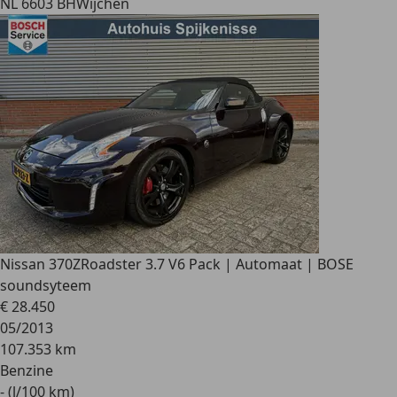
NL 6603 BH
Wijchen
Nissan 370Z
Roadster 3.7 V6 Pack | Automaat | BOSE
soundsyteem
€ 28.450
05/2013
107.353 km
Benzine
- (l/100 km)