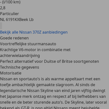
- (l/100 km)
2
,
8
Particulier
NL 6191KX
Beek Lb
Bekijk alle Nissan 370Z aanbiedingen
Goede redenen
Voortreffelijke stuurmansauto
Krachtige V6-motor in combinatie met
achterwielaandrijving
Perfect alternatief voor Duitse of Britse soortgenoten
Technische gegevens
Motorisatie
Nissan en sportauto’s is als warme appeltaart met een
toefje ambachtelijk gemaakte slagroom. Al sinds de
legendarische
Nissan Skyline
van eind jaren vijftig dwingt
het Japanse merk ontzag en respect af bij liefhebbers van
snelle en de beter sturende auto’s. De Skyline, later vooral
bekend als
GT-R
, is nog altijd Nissans meest bejubelde