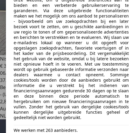
bieden en een verbeterde gebruikerservaring te
garanderen. Via deze uitgebreide functionaliteiten
maken we het mogelijk om ons aanbod te personaliseren
- bijvoorbeeld om uw zoekopdrachten bij een later
bezoek voort te zetten, om u geschikte aanbiedingen in
uw regio te tonen of om gepersonaliseerde advertenties
en berichten te verstrekken en te evalueren. Wij slaan uw
e-mailadres lokaal op wanneer u dit opgeeft voor
opgeslagen zoekopdrachten, favoriete voertuigen of in
het kader van de prijsbeoordeling. Dit vergemakkelijkt
Nissan 370Z
3.7 V6 Pack
het gebruik van de website, omdat u bij latere bezoeken
niet opnieuw hoeft in te voeren. Met uw toestemming
€ 34.950
wordt op gebruik gebaseerde informatie verzonden naar
06/2016
dealers waarmee u contact opneemt. Sommige
37.644 km
cookies/tools worden door de aanbieders gebruikt om
informatie die u verstrekt bij het indienen van
Benzine
financieringsaanvragen gedurende 30 dagen op te slaan
- (l/100 km)
en deze binnen deze periode automatisch te
2
,
8
hergebruiken om nieuwe financieringsaanvragen in te
vullen. Zonder het gebruik van dergelijke cookies/tools
Autobedrijf
kunnen dergelijke uitgebreide functies geheel of
NL 7991 BD
Dwingeloo
gedeeltelijk niet worden gebruikt.
We werken met 263 aanbieders.