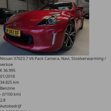
Nissan 370Z
3.7 V6 Pack Camera, Navi, Stoelverwarming /
verkoe
€ 36.995
01/2018
34.825 km
Benzine
- (l/100 km)
2
,
8
Autobedrijf