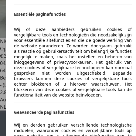
Essentiële paginafuncties
Wij of deze aanbieders gebruiken cookies of
vergelijkbare tools en technologieën die noodzakelijk zijn
voor essentiële sitefuncties en die de goede werking van
Nissan 370Z
3.7 V6 Pack Nette staat! keurige auto en Full
de website garanderen. Ze worden doorgaans gebruikt
Opti
als reactie op gebruikersactiviteit om belangrijke functies
€ 37.950
mogelijk te maken, zoals het instellen en beheren van
inloggegevens of privacyvoorkeuren. Het gebruik van
04/2018
deze cookies of vergelijkbare technologieën kan normaal
64.234 km
gesproken niet worden uitgeschakeld. Bepaalde
Benzine
browsers kunnen deze cookies of vergelijkbare tools
echter blokkeren of u hierover waarschuwen. Het
- (l/100 km)
blokkeren van deze cookies of vergelijkbare tools kan de
2
,
8
functionaliteit van de website beïnvloeden.
Autobedrijf
NL 4131 NH
Vianen
Geavanceerde paginafuncties
Wij en derden gebruiken verschillende technologische
middelen, waaronder cookies en vergelijkbare tools op
onze website, om u uitgebreide sitefuncties aan te