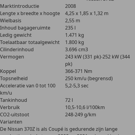
Marktintroductie
2008
Lengte x breedte x hoogte
4,25 x 1,85 x 1,32 m
Wielbasis
2,55 m
Inhoud bagageruimte
235 l
Ledig gewicht
1.471 kg
Toelaatbaar totaalgewicht
1.800 kg
Cilinderinhoud
3.696 cm3
Vermogen
243 kW (331 pk)-252 kW (344
pk)
Koppel
366-371 Nm
Topsnelheid
250 km/u (begrensd)
Acceleratie van 0 tot 100
5,2-5,3 sec
km/u
Tankinhoud
72 l
Verbruik
10,5-10,6 l/100km
CO2-uitstoot
248-249 g/km
Varianten
De Nissan 370Z is als Coupé is gedurende zijn lange