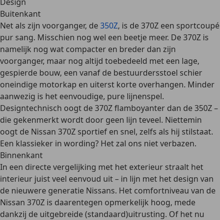
Design
Buitenkant
Net als zijn voorganger, de
350Z
, is de 370Z een
sportcoupé
pur sang
. Misschien nog wel een beetje meer. De 370Z is
namelijk nog wat compacter en breder dan zijn
voorganger, maar nog altijd toebedeeld met een lage,
gespierde bouw, een vanaf de bestuurdersstoel
schier
oneindige motorkap
en uiterst korte overhangen. Minder
aanwezig is het eenvoudige, pure lijnenspel.
Designtechnisch oogt de 370Z flamboyanter dan de 350Z –
die gekenmerkt wordt door geen lijn teveel. Niettemin
oogt de Nissan 370Z sportief en snel, zelfs als hij stilstaat.
Een klassieker in wording? Het zal ons niet verbazen.
Binnenkant
In een directe vergelijking met het exterieur straalt het
interieur
juist veel eenvoud
uit – in lijn met het design van
de nieuwere generatie Nissans. Het comfortniveau van de
Nissan 370Z is daarentegen opmerkelijk hoog, mede
dankzij de uitgebreide (standaard)uitrusting. Of het nu