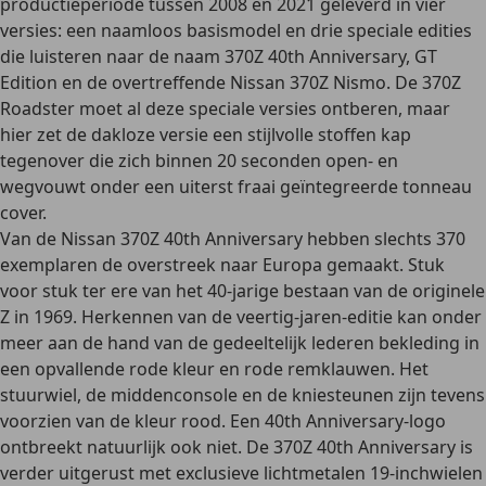
productieperiode
tussen 2008 en 2021
geleverd in vier
versies: een naamloos basismodel en drie speciale edities
die luisteren naar de naam 370Z 40th Anniversary, GT
Edition en de overtreffende Nissan 370Z Nismo. De 370Z
Roadster moet al deze speciale versies ontberen, maar
hier zet de dakloze versie een stijlvolle stoffen kap
tegenover die zich binnen 20 seconden open- en
wegvouwt onder een uiterst fraai geïntegreerde tonneau
cover.
Van de
Nissan 370Z 40th Anniversary
hebben slechts 370
exemplaren de overstreek naar Europa gemaakt. Stuk
voor stuk ter ere van het 40-jarige bestaan van de originele
Z in 1969. Herkennen van de veertig-jaren-editie kan onder
meer aan de hand van de
gedeeltelijk lederen bekleding
in
een opvallende rode kleur en rode remklauwen. Het
stuurwiel, de middenconsole en de kniesteunen zijn tevens
voorzien van de kleur rood. Een 40th Anniversary-logo
ontbreekt natuurlijk ook niet. De 370Z 40th Anniversary is
verder uitgerust met exclusieve lichtmetalen 19-inchwielen