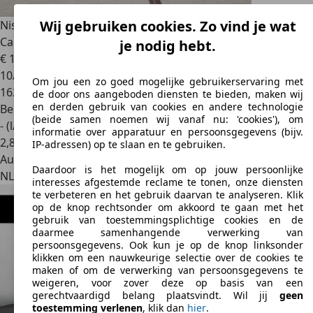
Wij gebruiken cookies. Zo vind je wat
Nissan 370Z
3.7 V6 Fairlady Z34 NISMO *RHD | Bose |
Camera | K
je nodig hebt.
€ 19.000
10/2009
Om jou een zo goed mogelijke gebruikerservaring met
162.864 km
de door ons aangeboden diensten te bieden, maken wij
en derden gebruik van cookies en andere technologie
Benzine
(beide samen noemen wij vanaf nu: 'cookies'), om
- (l/100 km)
informatie over apparatuur en persoonsgegevens (bijv.
2
,
8
IP-adressen) op te slaan en te gebruiken.
Autobedrijf
Daardoor is het mogelijk om op jouw persoonlijke
NL 7102 DX
Winterswijk
interesses afgestemde reclame te tonen, onze diensten
te verbeteren en het gebruik daarvan te analyseren. Klik
op de knop rechtsonder om akkoord te gaan met het
gebruik van toestemmingsplichtige cookies en de
daarmee samenhangende verwerking van
persoonsgegevens. Ook kun je op de knop linksonder
klikken om een nauwkeurige selectie over de cookies te
maken of om de verwerking van persoonsgegevens te
weigeren, voor zover deze op basis van een
gerechtvaardigd belang plaatsvindt. Wil jij
geen
toestemming verlenen
, klik dan
hier
.