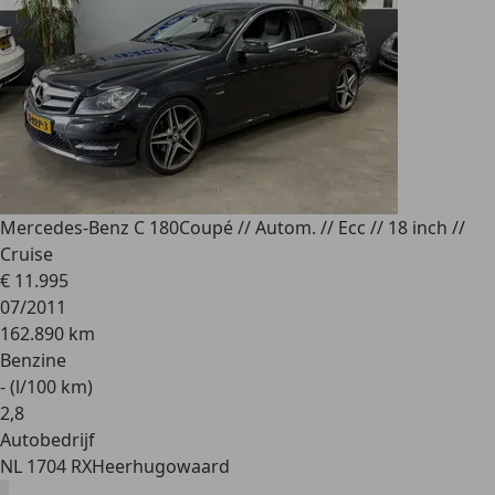
Mercedes-Benz C 180
Coupé // Autom. // Ecc // 18 inch //
Cruise
€ 11.995
07/2011
162.890 km
Benzine
- (l/100 km)
2
,
8
Autobedrijf
NL 1704 RX
Heerhugowaard