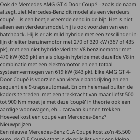
Ook de
Mercedes-AMG GT 4-Door Coupé
– zoals de naam
al zegt, ziet Mercedes-Benz dit model als een vierdeurs
coupé – is een beetje vreemde eend in de bijt. Het is niet
alleen een vierdeursmodel, hij is ook voorzien van een
hatchback. Hij is er als
mild hybride
met een
zescilinder-in-
lijn drieliter benzinemotor
met 270 of 320 kW (367 of 435
pk), met een
niet hybride vierliter V8 benzinemotor
met
470 kW (639 pk)
en als plug-in hybride
met dezelfde V8 in
combinatie met een elektromotor en een totaal
systeemvermogen van 619 kW (843 pk). Elke AMG GT 4-
Door Coupé is voorzien van vierwielaandrijving en een
sequentiële 9-trapsautomaat. En om helemaal buiten de
kaders te treden: met een trekkracht van maar liefst 500
tot 900 Nm moet je met deze ‘coupé’ in theorie ook een
aardige woonwagen, eh… caravan kunnen trekken.
Hoeveel kost een coupé van Mercedes-Benz?
Nieuwprijzen
Een nieuwe Mercedes-Benz
CLA Coupé kost zo’n 45.500
euro
, de
CLE Coupé staat in de prijslijst voor een kleine