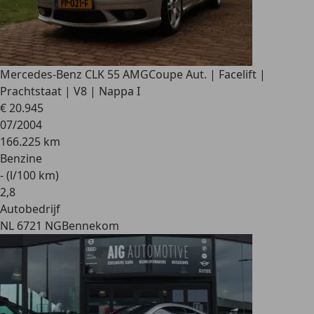
Mercedes-Benz CLK 55 AMG
Coupe Aut. | Facelift |
Prachtstaat | V8 | Nappa I
€ 20.945
07/2004
166.225 km
Benzine
- (l/100 km)
2
,
8
Autobedrijf
NL 6721 NG
Bennekom