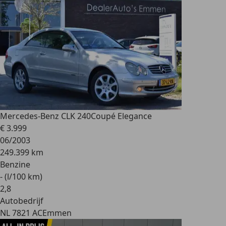
Mercedes-Benz CLK 240
Coupé Elegance
€ 3.999
06/2003
249.399 km
Benzine
- (l/100 km)
2
,
8
Autobedrijf
NL 7821 AC
Emmen