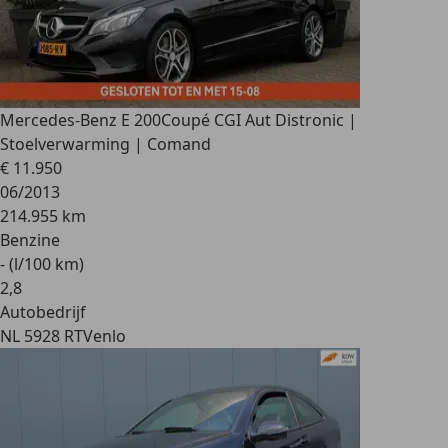
Mercedes-Benz E 200
Coupé CGI Aut Distronic |
Stoelverwarming | Comand
€ 11.950
06/2013
214.955 km
Benzine
- (l/100 km)
2
,
8
Autobedrijf
NL 5928 RT
Venlo