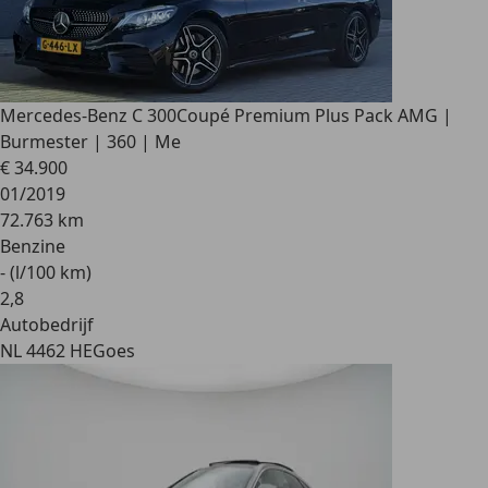
Mercedes-Benz C 300
Coupé Premium Plus Pack AMG |
Burmester | 360 | Me
€ 34.900
01/2019
72.763 km
Benzine
- (l/100 km)
2
,
8
Autobedrijf
NL 4462 HE
Goes