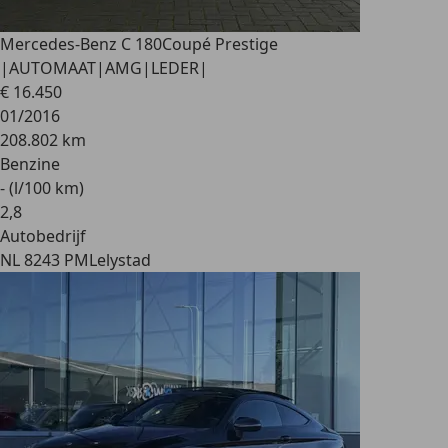
Mercedes-Benz C 180
Coupé Prestige
|AUTOMAAT|AMG|LEDER|
€ 16.450
01/2016
208.802 km
Benzine
- (l/100 km)
2
,
8
Autobedrijf
NL 8243 PM
Lelystad