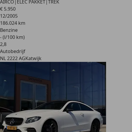
AIRCO|ELEC PAKKET|TREK
€ 5.950
12/2005
186.024 km
Benzine
- (l/100 km)
2
,
8
Autobedrijf
NL 2222 AG
Katwijk