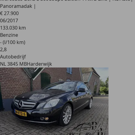
Panoramadak |
€ 27.900
06/2017
133.030 km
Benzine
- (l/100 km)
2
,
8
Autobedrijf
NL 3845 MB
Harderwijk