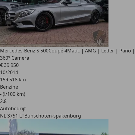
Mercedes-Benz S 500
Coupé 4Matic | AMG | Leder | Pano |
360° Camera
€ 39.950
10/2014
159.518 km
Benzine
- (l/100 km)
2
,
8
Autobedrijf
NL 3751 LT
Bunschoten-spakenburg