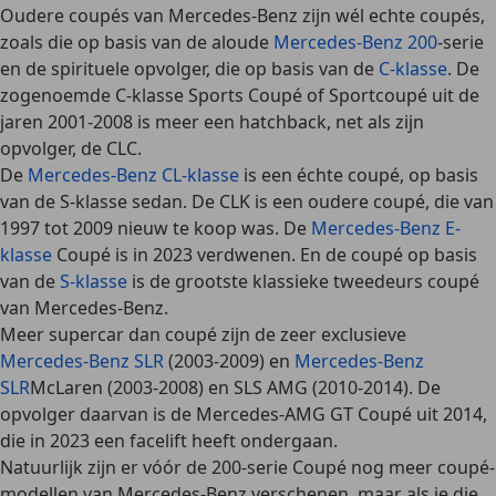
Oudere coupés van Mercedes-Benz zijn wél echte coupés
,
zoals die op basis van de aloude
Mercedes-Benz 200
-serie
en de spirituele opvolger, die op basis van de
C-klasse
. De
zogenoemde C-klasse Sports Coupé of Sportcoupé uit de
jaren 2001-2008 is meer een hatchback, net als zijn
opvolger, de CLC.
De
Mercedes-Benz CL-klasse
is een échte coupé, op basis
van de S-klasse sedan. De CLK is een oudere coupé, die van
1997 tot 2009 nieuw te koop was. De
Mercedes-Benz E-
klasse
Coupé
is in 2023 verdwenen. En de coupé op basis
van
de
S-klasse
is de grootste klassieke tweedeurs coupé
van Mercedes-Benz
.
Meer supercar dan coupé zijn de
zeer exclusieve
Mercedes-Benz SLR
(2003-2009) en
Mercedes-Benz
SLR
McLaren (2003-2008) en SLS AMG (2010-2014)
. De
opvolger daarvan is de Mercedes-AMG GT Coupé uit 2014,
die in 2023 een facelift heeft ondergaan.
Natuurlijk zijn er vóór de 200-serie Coupé nog meer coupé-
modellen van Mercedes-Benz verschenen, maar als je die