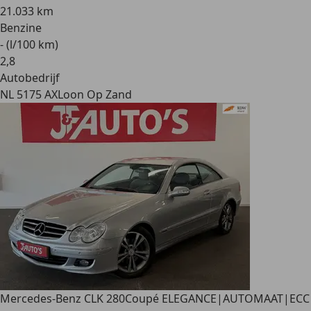
21.033 km
Benzine
- (l/100 km)
2
,
8
Autobedrijf
NL 5175 AX
Loon Op Zand
Mercedes-Benz CLK 280
Coupé ELEGANCE|AUTOMAAT|ECC