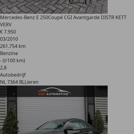
Mercedes-Benz E 250
Coupé CGI Avantgarde DISTR KETT
VERV
€ 7.950
03/2010
261.754 km
Benzine
- (l/100 km)
2
,
8
Autobedrijf
NL 7364 BL
Lieren