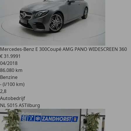
Mercedes-Benz E 300
Coupé AMG PANO WIDESCREEN 360
€ 31.999
1
04/2018
86.080 km
Benzine
- (l/100 km)
2
,
8
Autobedrijf
NL 5015 AS
Tilburg