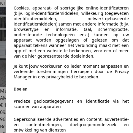
NL 1424 NW
De Kwakel
Cookies, apparaat- of soortgelijke online-identificatoren
(bijv. login-identificatiemiddelen, willekeurig toegewezen
identificatiemiddelen, netwerk-gebaseerde
identificatiemiddelen) samen met andere informatie (bijv.
browsertype en informatie, taal, schermgrootte,
ondersteunde technologieën enz.) kunnen op uw
apparaat worden opgeslagen of gelezen om dat
apparaat telkens wanneer het verbinding maakt met een
app of met een website te herkennen, voor een of meer
van de hier gepresenteerde doeleinden.
Je kunt jouw voorkeuren op ieder moment aanpassen en
verleende toestemmingen herroepen door de Privacy
Manager in ons privacybeleid te bezoeken.
Doelen
Mercedes-Benz E 250
Coupé CGI Avantgarde
AMG|Pano|Leder|ILS-koplampen|
Precieze geolocatiegegevens en identificatie via het
€ 15.950
scannen van apparaten
09/2010
96.998 km
Gepersonaliseerde advertenties en content, advertentie-
en contentmetingen, doelgroepenonderzoek en
Benzine
ontwikkeling van diensten