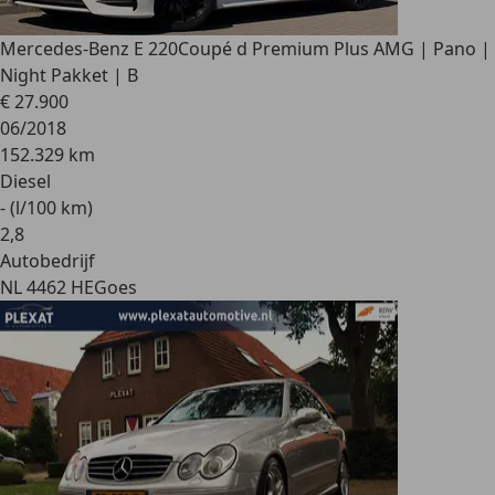
Mercedes-Benz E 220
Coupé d Premium Plus AMG | Pano |
Night Pakket | B
€ 27.900
06/2018
152.329 km
Diesel
- (l/100 km)
2
,
8
Autobedrijf
NL 4462 HE
Goes