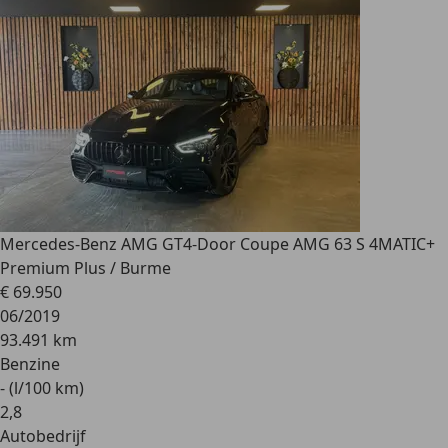
Mercedes-Benz AMG GT
4-Door Coupe AMG 63 S 4MATIC+
Premium Plus / Burme
€ 69.950
06/2019
93.491 km
Benzine
- (l/100 km)
2
,
8
Autobedrijf