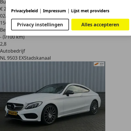
Burmester | Memory | HU
€ 29.750
|
|
Privacybeleid
Impressum
Lijst met providers
02/2018
156.376 km
Privacy instellingen
Alles accepteren
Benzine
- (l/100 km)
2
,
8
Autobedrijf
NL 9503 EX
Stadskanaal