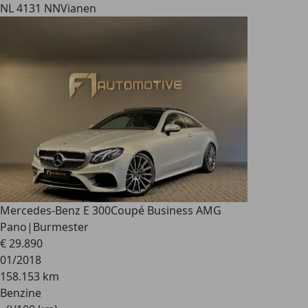
NL 4131 NN
Vianen
Mercedes-Benz E 300
Coupé Business AMG
Pano|Burmester
€ 29.890
01/2018
158.153 km
Benzine