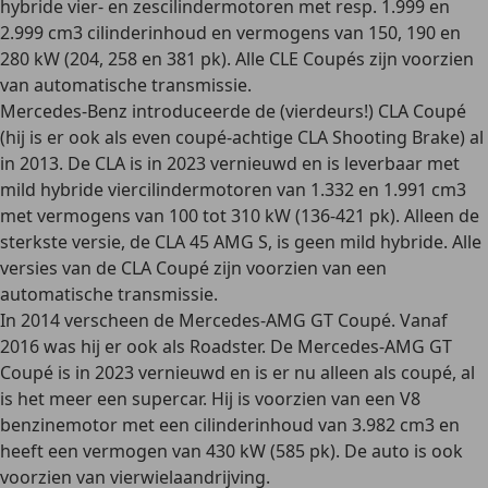
hybride vier- en zescilindermotoren
met resp. 1.999 en
2.999 cm3 cilinderinhoud en vermogens van 150, 190 en
280 kW (204, 258 en 381 pk). Alle CLE Coupés zijn voorzien
van automatische transmissie.
Mercedes-Benz introduceerde de
(vierdeurs!) CLA Coupé
(hij is er ook als even coupé-achtige CLA Shooting Brake) al
in 2013. De CLA is in 2023 vernieuwd en
is leverbaar met
mild hybride viercilindermotoren
van 1.332 en 1.991 cm3
met vermogens van 100 tot 310 kW (136-421 pk). Alleen de
sterkste versie, de CLA 45 AMG S, is geen mild hybride. Alle
versies van de CLA Coupé zijn voorzien van een
automatische transmissie.
In 2014 verscheen de
Mercedes-AMG GT Coupé
. Vanaf
2016 was hij er ook als Roadster. De Mercedes-AMG GT
Coupé is
in 2023 vernieuwd
en is er nu alleen als coupé, al
is het meer een supercar. Hij is voorzien van een
V8
benzinemotor
met een cilinderinhoud van 3.982 cm3 en
heeft een vermogen van 430 kW (585 pk). De auto is ook
voorzien van vierwielaandrijving.