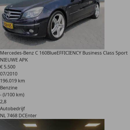
Mercedes-Benz C 160
BlueEFFICIENCY Business Class Sport
NIEUWE APK
€ 5.500
07/2010
196.019 km
Benzine
- (l/100 km)
2
,
8
Autobedrijf
NL 7468 DC
Enter