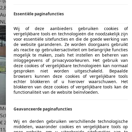
- (l/100 km)
2
,
8
Essentiële paginafuncties
Autobedrijf
NL 7963 AD
Ruinen
Wij of deze aanbieders gebruiken cookies of
vergelijkbare tools en technologieën die noodzakelijk zijn
voor essentiële sitefuncties en die de goede werking van
de website garanderen. Ze worden doorgaans gebruikt
als reactie op gebruikersactiviteit om belangrijke functies
mogelijk te maken, zoals het instellen en beheren van
inloggegevens of privacyvoorkeuren. Het gebruik van
deze cookies of vergelijkbare technologieën kan normaal
gesproken niet worden uitgeschakeld. Bepaalde
browsers kunnen deze cookies of vergelijkbare tools
echter blokkeren of u hierover waarschuwen. Het
blokkeren van deze cookies of vergelijkbare tools kan de
functionaliteit van de website beïnvloeden.
Mercedes-Benz C 180
Coupé Premium Plus Panorama
Geavanceerde paginafuncties
Schuifdak nieuwe velge
Wij en derden gebruiken verschillende technologische
€ 21.750
middelen, waaronder cookies en vergelijkbare tools op
11/2017
onze website, om u uitgebreide sitefuncties aan te