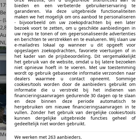
175.956 km
bieden en een verbeterde gebruikerservaring te
garanderen. Via deze uitgebreide functionaliteiten
Benzine
maken we het mogelijk om ons aanbod te personaliseren
- (l/100 km)
- bijvoorbeeld om uw zoekopdrachten bij een later
2
,
8
bezoek voort te zetten, om u geschikte aanbiedingen in
uw regio te tonen of om gepersonaliseerde advertenties
Autobedrijf
en berichten te verstrekken en te evalueren. Wij slaan uw
NL 7575 PD
Oldenzaal
e-mailadres lokaal op wanneer u dit opgeeft voor
opgeslagen zoekopdrachten, favoriete voertuigen of in
het kader van de prijsbeoordeling. Dit vergemakkelijkt
het gebruik van de website, omdat u bij latere bezoeken
niet opnieuw hoeft in te voeren. Met uw toestemming
wordt op gebruik gebaseerde informatie verzonden naar
dealers waarmee u contact opneemt. Sommige
cookies/tools worden door de aanbieders gebruikt om
informatie die u verstrekt bij het indienen van
financieringsaanvragen gedurende 30 dagen op te slaan
en deze binnen deze periode automatisch te
hergebruiken om nieuwe financieringsaanvragen in te
vullen. Zonder het gebruik van dergelijke cookies/tools
kunnen dergelijke uitgebreide functies geheel of
gedeeltelijk niet worden gebruikt.
Mercedes-Benz E 200
Coupé AMG-Line | Panodak |
We werken met 263 aanbieders.