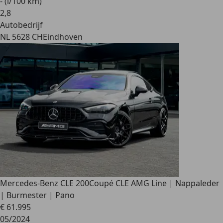
- (l/100 km)
2
,
8
Autobedrijf
NL 5628 CH
Eindhoven
Mercedes-Benz CLE 200
Coupé CLE AMG Line | Nappaleder
| Burmester | Pano
€ 61.995
05/2024