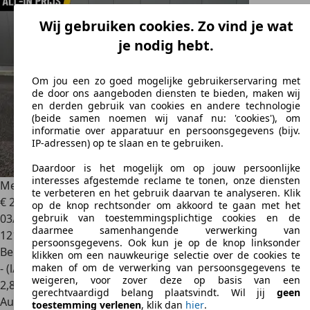
Wij gebruiken cookies. Zo vind je wat
je nodig hebt.
Om jou een zo goed mogelijke gebruikerservaring met
de door ons aangeboden diensten te bieden, maken wij
en derden gebruik van cookies en andere technologie
(beide samen noemen wij vanaf nu: 'cookies'), om
informatie over apparatuur en persoonsgegevens (bijv.
IP-adressen) op te slaan en te gebruiken.
Daardoor is het mogelijk om op jouw persoonlijke
interesses afgestemde reclame te tonen, onze diensten
Mercedes-Benz C 180
Coupé AMG Line Premium
te verbeteren en het gebruik daarvan te analyseren. Klik
€ 23.440
op de knop rechtsonder om akkoord te gaan met het
03/2018
gebruik van toestemmingsplichtige cookies en de
daarmee samenhangende verwerking van
121.415 km
persoonsgegevens. Ook kun je op de knop linksonder
Benzine
klikken om een nauwkeurige selectie over de cookies te
- (l/100 km)
maken of om de verwerking van persoonsgegevens te
weigeren, voor zover deze op basis van een
2
,
8
gerechtvaardigd belang plaatsvindt. Wil jij
geen
Autobedrijf
toestemming verlenen
, klik dan
hier
.