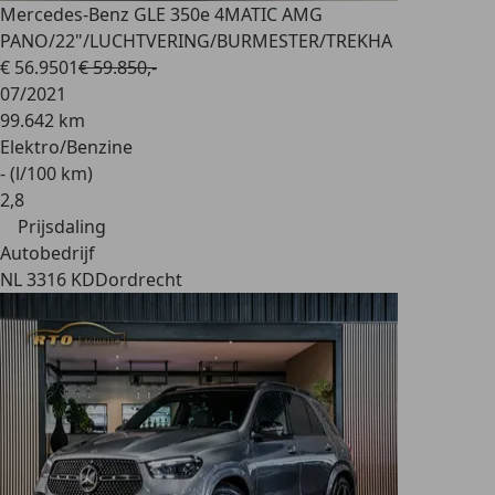
Mercedes-Benz GLE 350
e 4MATIC AMG
PANO/22"/LUCHTVERING/BURMESTER/TREKHA
€ 56.950
1
€ 59.850,-
07/2021
99.642 km
Elektro/Benzine
- (l/100 km)
2
,
8
Prijsdaling
Autobedrijf
NL 3316 KD
Dordrecht