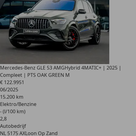
Mercedes-Benz GLE 53 AMG
Hybrid 4MATIC+ | 2025 |
Compleet | PTS OAK GREEN M
€ 122.995
1
06/2025
15.200 km
Elektro/Benzine
- (l/100 km)
2
,
8
Autobedrijf
NL 5175 AX
Loon Op Zand