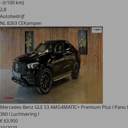
- (l/100 km)
2
,
8
Autobedrijf
NL 8263 CE
Kampen
Mercedes-Benz GLE 53 AMG
4MATIC+ Premium Plus l Pano l
360 l Luchtvering l
€ 63.950
10/2020