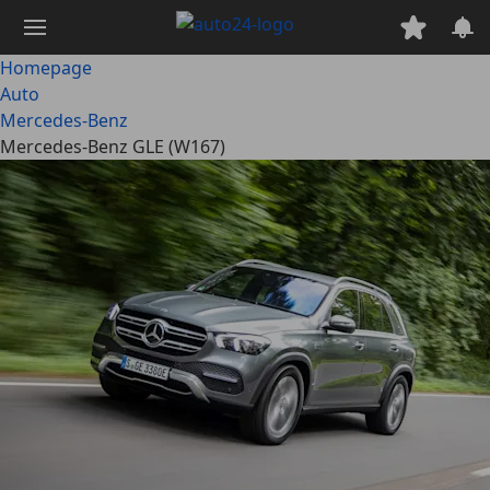
Ga
naar
hoofdinhoud
Homepage
Auto
Mercedes-Benz
Mercedes-Benz GLE (W167)