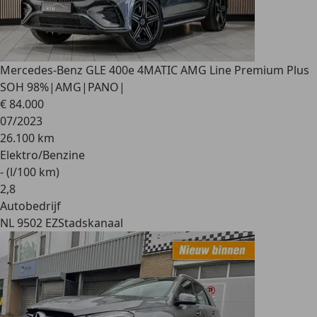
Mercedes-Benz GLE 400
e 4MATIC AMG Line Premium Plus
SOH 98%|AMG|PANO|
€ 84.000
07/2023
26.100 km
Elektro/Benzine
- (l/100 km)
2
,
8
Autobedrijf
NL 9502 EZ
Stadskanaal