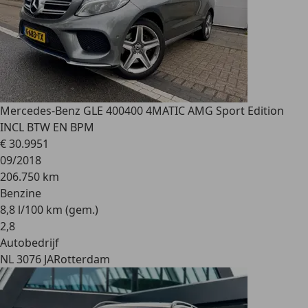
Mercedes-Benz GLE 400
400 4MATIC AMG Sport Edition
INCL BTW EN BPM
€ 30.995
1
09/2018
206.750 km
Benzine
8,8 l/100 km (gem.)
2
,
8
Autobedrijf
NL 3076 JA
Rotterdam