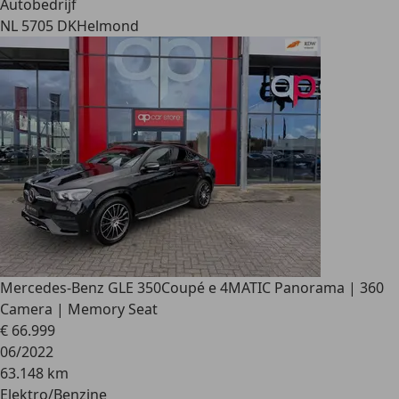
Autobedrijf
NL 5705 DK
Helmond
Mercedes-Benz GLE 350
Coupé e 4MATIC Panorama | 360
Camera | Memory Seat
€ 66.999
06/2022
63.148 km
Elektro/Benzine