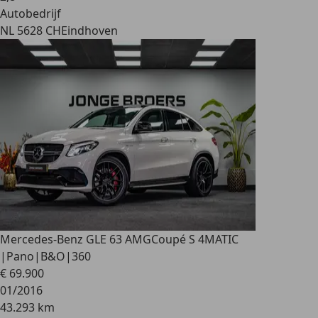
Autobedrijf
NL 5628 CH
Eindhoven
Mercedes-Benz GLE 63 AMG
Coupé S 4MATIC
|Pano|B&O|360
€ 69.900
01/2016
43.293 km