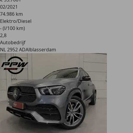
02/2021
74.986 km
Elektro/Diesel
- (l/100 km)
2
,
8
Autobedrijf
NL 2952 AD
Alblasserdam