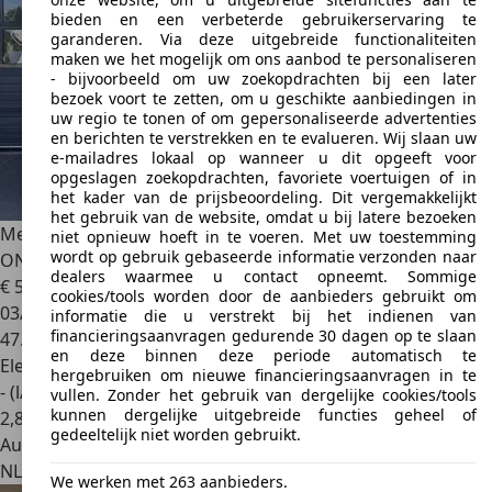
bieden en een verbeterde gebruikerservaring te
garanderen. Via deze uitgebreide functionaliteiten
maken we het mogelijk om ons aanbod te personaliseren
- bijvoorbeeld om uw zoekopdrachten bij een later
bezoek voort te zetten, om u geschikte aanbiedingen in
uw regio te tonen of om gepersonaliseerde advertenties
en berichten te verstrekken en te evalueren. Wij slaan uw
e-mailadres lokaal op wanneer u dit opgeeft voor
opgeslagen zoekopdrachten, favoriete voertuigen of in
het kader van de prijsbeoordeling. Dit vergemakkelijkt
het gebruik van de website, omdat u bij latere bezoeken
Mercedes-Benz GLE 350
E 4MATIC PREMIUM PLUS I DEALER
niet opnieuw hoeft in te voeren. Met uw toestemming
wordt op gebruik gebaseerde informatie verzonden naar
ONDERHOUDEN I BURME
dealers waarmee u contact opneemt. Sommige
€ 53.945
cookies/tools worden door de aanbieders gebruikt om
03/2021
informatie die u verstrekt bij het indienen van
financieringsaanvragen gedurende 30 dagen op te slaan
47.347 km
en deze binnen deze periode automatisch te
Elektro/Benzine
hergebruiken om nieuwe financieringsaanvragen in te
- (l/100 km)
vullen. Zonder het gebruik van dergelijke cookies/tools
kunnen dergelijke uitgebreide functies geheel of
2
,
8
gedeeltelijk niet worden gebruikt.
Autobedrijf
NL 3443 TJ
Woerden
We werken met 263 aanbieders.