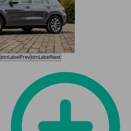
btnLabelPrev
btnLabelNext