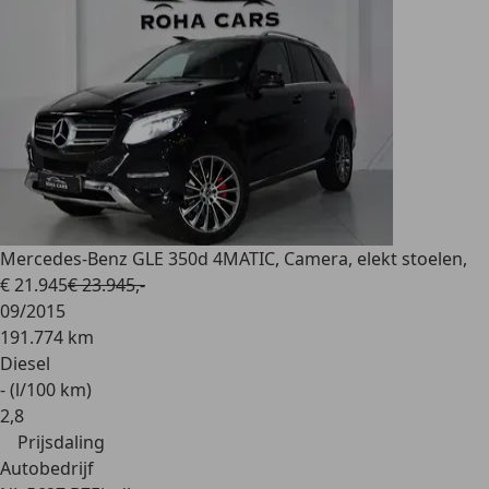
Mercedes-Benz GLE 350
d 4MATIC, Camera, elekt stoelen,
€ 21.945
€ 23.945,-
09/2015
191.774 km
Diesel
- (l/100 km)
2
,
8
Prijsdaling
Autobedrijf