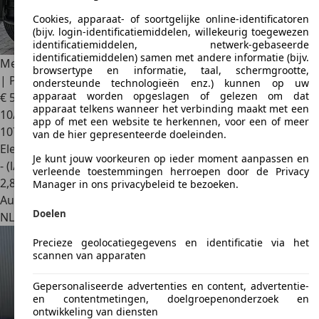
Cookies, apparaat- of soortgelijke online-identificatoren
(bijv. login-identificatiemiddelen, willekeurig toegewezen
identificatiemiddelen, netwerk-gebaseerde
identificatiemiddelen) samen met andere informatie (bijv.
Mercedes-Benz GLE 350
de 4MATIC Premium Plus AMG Line
browsertype en informatie, taal, schermgrootte,
| Panoramadak | Bu
ondersteunde technologieën enz.) kunnen op uw
apparaat worden opgeslagen of gelezen om dat
€ 50.900
1
apparaat telkens wanneer het verbinding maakt met een
10/2021
app of met een website te herkennen, voor een of meer
107.545 km
van de hier gepresenteerde doeleinden.
Elektro/Diesel
Je kunt jouw voorkeuren op ieder moment aanpassen en
- (l/100 km)
verleende toestemmingen herroepen door de Privacy
2
,
8
Manager in ons privacybeleid te bezoeken.
Autobedrijf
Doelen
NL 3845 MB
Harderwijk
Precieze geolocatiegegevens en identificatie via het
scannen van apparaten
Gepersonaliseerde advertenties en content, advertentie-
en contentmetingen, doelgroepenonderzoek en
ontwikkeling van diensten