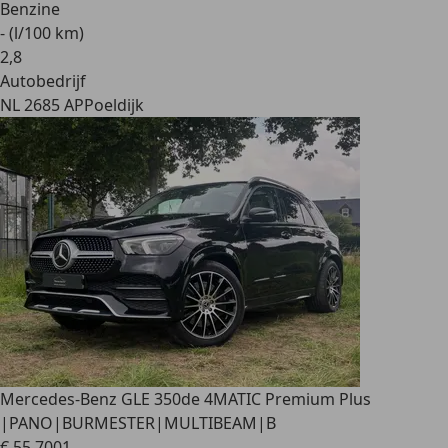
Benzine
- (l/100 km)
2
,
8
Autobedrijf
NL 2685 AP
Poeldijk
Mercedes-Benz GLE 350
de 4MATIC Premium Plus
|PANO|BURMESTER|MULTIBEAM|B
€ 55.700
1