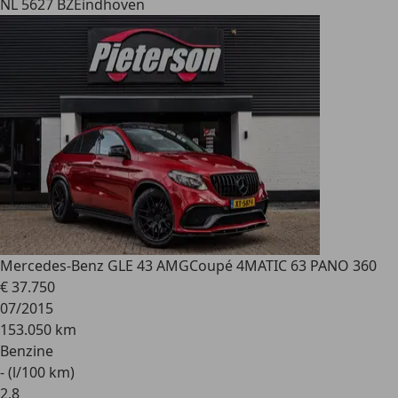
NL 5627 BZ
Eindhoven
Mercedes-Benz GLE 43 AMG
Coupé 4MATIC 63 PANO 360
€ 37.750
07/2015
153.050 km
Benzine
- (l/100 km)
2
,
8