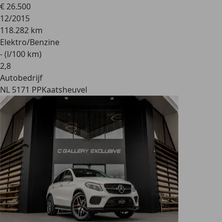
€ 26.500
12/2015
118.282 km
Elektro/Benzine
- (l/100 km)
2
,
8
Autobedrijf
NL 5171 PP
Kaatsheuvel