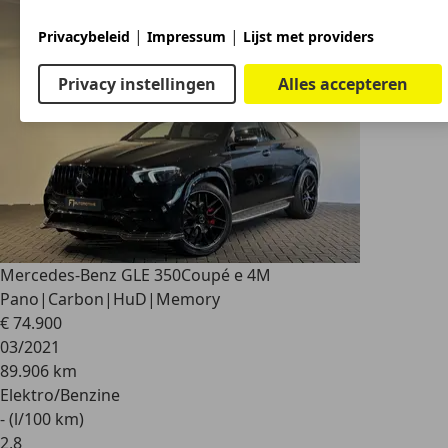
|
|
Privacybeleid
Impressum
Lijst met providers
Privacy instellingen
Alles accepteren
Mercedes-Benz GLE 350
Coupé e 4M
Pano|Carbon|HuD|Memory
€ 74.900
03/2021
89.906 km
Elektro/Benzine
- (l/100 km)
2
,
8