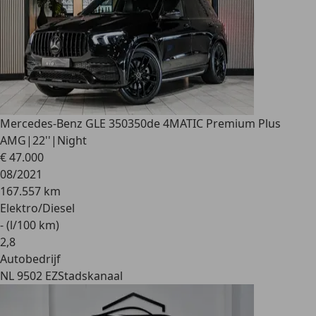
Mercedes-Benz GLE 350
350de 4MATIC Premium Plus
AMG|22''|Night
€ 47.000
08/2021
167.557 km
Elektro/Diesel
- (l/100 km)
2
,
8
Autobedrijf
NL 9502 EZ
Stadskanaal