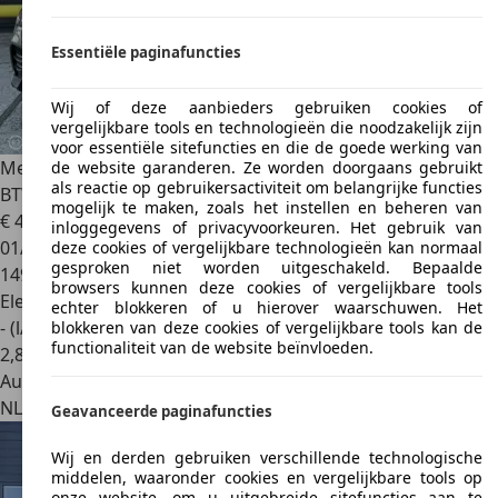
Essentiële paginafuncties
Wij of deze aanbieders gebruiken cookies of
vergelijkbare tools en technologieën die noodzakelijk zijn
voor essentiële sitefuncties en die de goede werking van
Mercedes-Benz GLE 350
de AMG-NIGHT PAKKET BOMVOL
de website garanderen. Ze worden doorgaans gebruikt
als reactie op gebruikersactiviteit om belangrijke functies
BTW
mogelijk te maken, zoals het instellen en beheren van
€ 49.999
1
inloggegevens of privacyvoorkeuren. Het gebruik van
01/2022
deze cookies of vergelijkbare technologieën kan normaal
gesproken niet worden uitgeschakeld. Bepaalde
149.888 km
browsers kunnen deze cookies of vergelijkbare tools
Elektro/Diesel
echter blokkeren of u hierover waarschuwen. Het
- (l/100 km)
blokkeren van deze cookies of vergelijkbare tools kan de
functionaliteit van de website beïnvloeden.
2
,
8
Autobedrijf
NL 7602 PW
Almelo
Geavanceerde paginafuncties
Wij en derden gebruiken verschillende technologische
middelen, waaronder cookies en vergelijkbare tools op
onze website, om u uitgebreide sitefuncties aan te