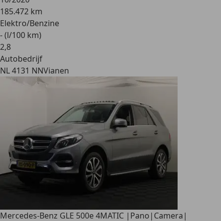
185.472 km
Elektro/Benzine
- (l/100 km)
2
,
8
Autobedrijf
NL 4131 NN
Vianen
Mercedes-Benz GLE 500
e 4MATIC |Pano|Camera|