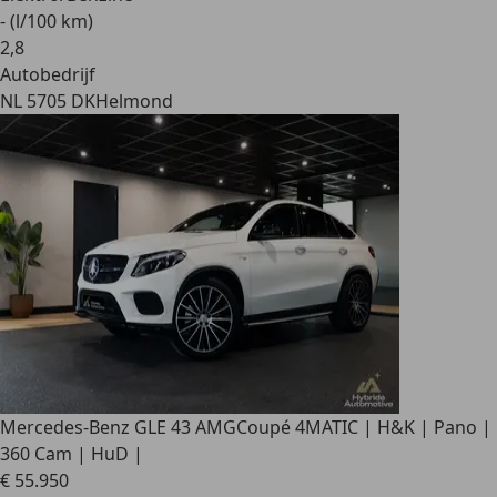
- (l/100 km)
2
,
8
Autobedrijf
NL 5705 DK
Helmond
Mercedes-Benz GLE 43 AMG
Coupé 4MATIC | H&K | Pano |
360 Cam | HuD |
€ 55.950