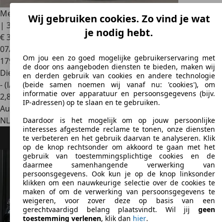
Mercedes-Benz GLE 350
Coupé d 4MATIC - Panorama | H&K
Wij gebruiken cookies. Zo vind je wat
| 360 Camera | HUD
je nodig hebt.
€ 34.495
07/2016
Om jou een zo goed mogelijke gebruikerservaring met
179.966 km
de door ons aangeboden diensten te bieden, maken wij
Diesel
en derden gebruik van cookies en andere technologie
- (l/100 km)
(beide samen noemen wij vanaf nu: 'cookies'), om
informatie over apparatuur en persoonsgegevens (bijv.
2
,
8
IP-adressen) op te slaan en te gebruiken.
Autobedrijf
NL 1689 ZS
Zwaag
Daardoor is het mogelijk om op jouw persoonlijke
interesses afgestemde reclame te tonen, onze diensten
te verbeteren en het gebruik daarvan te analyseren. Klik
op de knop rechtsonder om akkoord te gaan met het
gebruik van toestemmingsplichtige cookies en de
daarmee samenhangende verwerking van
persoonsgegevens. Ook kun je op de knop linksonder
klikken om een nauwkeurige selectie over de cookies te
maken of om de verwerking van persoonsgegevens te
weigeren, voor zover deze op basis van een
gerechtvaardigd belang plaatsvindt. Wil jij
geen
toestemming verlenen
, klik dan
hier
.