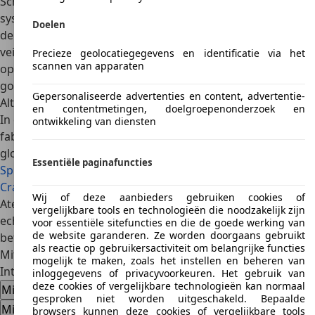
Schijfremmen zijn standaard (behalve op de 4×4). Een ABS-
systeem is ook standaard voor versies vanaf 3,5 ton. Aan
Doelen
de achterkant is de onderrijbeveiliging versterkt. Andere
veiligheidsvoorzieningen zijn ESP, lane departure warning,
Precieze geolocatiegegevens en identificatie via het
scannen van apparaten
optionele bochtenhulp, bestuurdersairbag en
gordelverklikkers.
Gepersonaliseerde advertenties en content, advertentie-
Alternatieven
en contentmetingen, doelgroepenonderzoek en
In de lichte vrachtwagenklasse strijden een aantal
ontwikkeling van diensten
fabrikanten om de suprematie. De Hyundai Mighty is een
gloednieuwe aanwinst. Andere voertuigen zijn
Mercedes
Essentiële paginafuncties
Sprinter
(tot vijf ton),
Iveco Daily
,
Ford Transit
, DAF LF,
VW
Crafter
en Renault D.
Een maatje groter zijn
Mercedes
Wij of deze aanbieders gebruiken cookies of
Atego, MAN TGL en Iveco Eurocargo.
Deze voertuigen zijn
vergelijkbare tools en technologieën die noodzakelijk zijn
echter ook vrij duur. Als u op zoek bent naar een
voor essentiële sitefuncties en die de goede werking van
de website garanderen. Ze worden doorgaans gebruikt
betrouwbare bedrijfswagen voor een budget, dan is de
als reactie op gebruikersactiviteit om belangrijke functies
Mitsubishi Canter precies wat u zoekt.
mogelijk te maken, zoals het instellen en beheren van
Interesse in een Mitsubishi Canter
inloggegevens of privacyvoorkeuren. Het gebruik van
deze cookies of vergelijkbare technologieën kan normaal
Mitsubishi Canter occasions
gesproken niet worden uitgeschakeld. Bepaalde
Mitsubishi Canter nieuwe auto's
browsers kunnen deze cookies of vergelijkbare tools