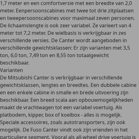
1,7 meter en een comfortversie met een breedte van 2,0
meter. Eenpersoonscabines met
twee tot drie zitplaatsen
en tweepersoonscabines voor maximaal zeven personen
.
De
lichaamslengte is ook zeer variabel.
Ze varieert van 4
meter tot 7,2 meter. De wielbasis is verkrijgbaar in zes
verschillende versies. De Canter wordt aangeboden in
verschillende gewichtsklassen: Er zijn varianten met 3,5
ton, 6,0 ton, 7,49 ton en 8,55 ton totaalgewicht
beschikbaar.
Varianten
De Mitsubishi Canter is verkrijgbaar in verschillende
gewichtsklassen, lengtes en breedtes. Een
dubbele cabine
en een enkele cabine in smalle en brede uitvoering
zijn
beschikbaar. Een breed scala aan opbouwmogelijkheden
maakt de vrachtwagen tot een variabel voertuig. Als
platbodem, kipper, box of koelbox
- alles is mogelijk.
Speciale accessoires, zoals autotransporters, zijn ook
mogelijk. De Fuso Canter vindt ook zijn vrienden in het
particuliere segment. Vooral als
all-wheel drive voertuig is