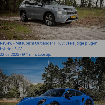
Review - Mitsubishi Outlander PHEV: veelzijdige plug-in
hybride SUV
22-05-2025
·
Ø 1 min. Leestijd