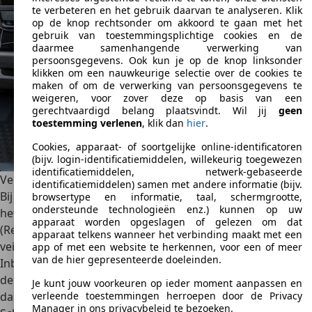
te verbeteren en het gebruik daarvan te analyseren. Klik
op de knop rechtsonder om akkoord te gaan met het
gebruik van toestemmingsplichtige cookies en de
daarmee samenhangende verwerking van
persoonsgegevens. Ook kun je op de knop linksonder
klikken om een nauwkeurige selectie over de cookies te
maken of om de verwerking van persoonsgegevens te
weigeren, voor zover deze op basis van een
gerechtvaardigd belang plaatsvindt. Wil jij
geen
toestemming verlenen
, klik dan
hier
.
Cookies, apparaat- of soortgelijke online-identificatoren
(bijv. login-identificatiemiddelen, willekeurig toegewezen
identificatiemiddelen, netwerk-gebaseerde
Veiligheid
identificatiemiddelen) samen met andere informatie (bijv.
Bij de ontwikkeling van de nieuwe Mitsubishi Canter stond
browsertype en informatie, taal, schermgrootte,
ondersteunde technologieën enz.) kunnen op uw
het veiligheidsaspect centraal. De Mitsubishi Fuso RISE
apparaat worden opgeslagen of gelezen om dat
(Realised Impact Safety Evolution) is een nieuw
apparaat telkens wanneer het verbinding maakt met een
veiligheidssysteem voor de bestuurderscabine.
app of met een website te herkennen, voor een of meer
van de hier gepresenteerde doeleinden.
Inbegrepen zijn onder andere
botsingsbescherming aan
de zijkant, het frame voor de vloer is versterkt, het
Je kunt jouw voorkeuren op ieder moment aanpassen en
verleende toestemmingen herroepen door de Privacy
dashboard is ontworpen om energie te absorberen
.
Manager in ons privacybeleid te bezoeken.