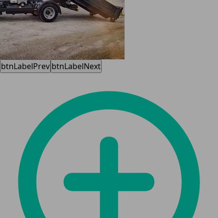
btnLabelPrev
btnLabelNext