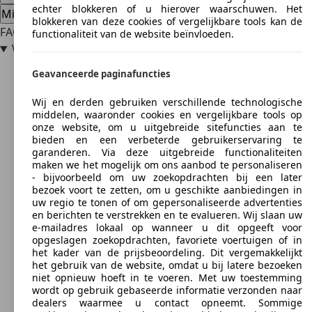
echter blokkeren of u hierover waarschuwen. Het
Mitsubishi Canter dealeraanbiedingen
blokkeren van deze cookies of vergelijkbare tools kan de
FAQ
functionaliteit van de website beïnvloeden.
Welke modellen concurreren met de Mitsubishi Canter?
Geavanceerde paginafuncties
Wij en derden gebruiken verschillende technologische
middelen, waaronder cookies en vergelijkbare tools op
onze website, om u uitgebreide sitefuncties aan te
bieden en een verbeterde gebruikerservaring te
garanderen. Via deze uitgebreide functionaliteiten
maken we het mogelijk om ons aanbod te personaliseren
- bijvoorbeeld om uw zoekopdrachten bij een later
bezoek voort te zetten, om u geschikte aanbiedingen in
uw regio te tonen of om gepersonaliseerde advertenties
en berichten te verstrekken en te evalueren. Wij slaan uw
e-mailadres lokaal op wanneer u dit opgeeft voor
opgeslagen zoekopdrachten, favoriete voertuigen of in
het kader van de prijsbeoordeling. Dit vergemakkelijkt
het gebruik van de website, omdat u bij latere bezoeken
niet opnieuw hoeft in te voeren. Met uw toestemming
wordt op gebruik gebaseerde informatie verzonden naar
dealers waarmee u contact opneemt. Sommige