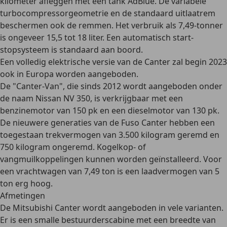
kilometer afleggen met één tank AdBlue. De variabele
turbocompressorgeometrie en de standaard uitlaatrem
beschermen ook de remmen. Het
verbruik als 7,49-tonner
is ongeveer 15,5 tot 18 liter.
Een automatisch start-
stopsysteem is standaard aan boord.
Een volledig elektrische versie van de Canter zal begin 2023
ook in Europa worden aangeboden.
De "Canter-Van", die sinds 2012 wordt aangeboden onder
de naam Nissan NV 350, is verkrijgbaar met een
benzinemotor van 150 pk en een dieselmotor van 130 pk.
De nieuwere generaties van de Fuso Canter hebben een
toegestaan trekvermogen van 3.500 kilogram geremd en
750 kilogram ongeremd. Kogelkop- of
vangmuilkoppelingen kunnen worden geïnstalleerd. Voor
een vrachtwagen van 7,49 ton is een laadvermogen van 5
ton erg hoog.
Afmetingen
De Mitsubishi Canter wordt aangeboden in vele varianten.
Er is een smalle bestuurderscabine met een breedte van