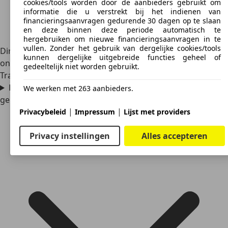
cookies/tools worden door de aanbieders gebruikt om
informatie die u verstrekt bij het indienen van
financieringsaanvragen gedurende 30 dagen op te slaan
en deze binnen deze periode automatisch te
hergebruiken om nieuwe financieringsaanvragen in te
vullen. Zonder het gebruik van dergelijke cookies/tools
Directe concurrenten onder de lichte vrachtwagens zijn
kunnen dergelijke uitgebreide functies geheel of
onder meer de Hyundai Mighty, Iveco Daily, DAF LF en Ford
gedeeltelijk niet worden gebruikt.
Transit.
Hoeveel kost een tweedehands Mitsubishi Canter
We werken met 263 aanbieders.
gemiddeld?
|
|
Privacybeleid
Impressum
Lijst met providers
Privacy instellingen
Alles accepteren