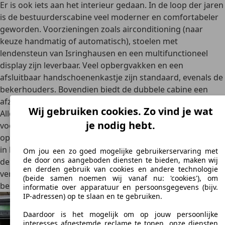
Er is ook iets aan het interieur gedaan. In de loop der jaren
is de
bestuurderscabine veel moderner en comfortabeler
geworden. Voorzieningen zoals airconditioning (naar
keuze handmatig of automatisch), stoelen met
lendensteun van Isringhausen en een multifunctioneel
display zijn leverbaar. Veel opbergvakken en een
afsluitbaar handschoenenkastje zijn standaard, evenals de
bekerhouders. Bovendien biedt de dubbele cabine een
afzonderlijk bediende ventilatieregeling aan de achterzijde.
Wij gebruiken cookies. Zo vind je wat
Alle schakelaars zijn binnen handbereik en de middelste
je nodig hebt.
voorstoel kan worden neergeklapt en gebruikt als extra
opbergruimte. Schakelen gebeurt met een joystick die zich
in het dashboard bevindt en gemakkelijk toegankelijk is via
Om jou een zo goed mogelijke gebruikerservaring met
de door ons aangeboden diensten te bieden, maken wij
de bestuurderscabine. Ook elektrische ramen en centrale
en derden gebruik van cookies en andere technologie
vergrendeling met radiografische afstandsbediening
(beide samen noemen wij vanaf nu: 'cookies'), om
behoren tot de standaarduitrusting.
informatie over apparatuur en persoonsgegevens (bijv.
IP-adressen) op te slaan en te gebruiken.
Daardoor is het mogelijk om op jouw persoonlijke
interesses afgestemde reclame te tonen, onze diensten