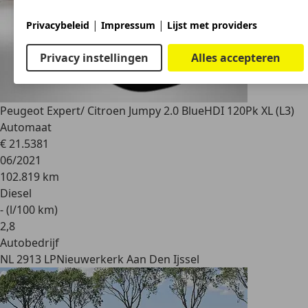
|
|
Privacybeleid
Impressum
Lijst met providers
Privacy instellingen
Alles accepteren
Peugeot Expert
/ Citroen Jumpy 2.0 BlueHDI 120Pk XL (L3)
Automaat
€ 21.538
1
06/2021
102.819 km
Diesel
- (l/100 km)
2
,
8
Autobedrijf
NL 2913 LP
Nieuwerkerk Aan Den Ijssel