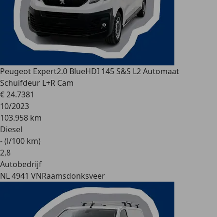
Peugeot Expert
2.0 BlueHDI 145 S&S L2 Automaat
Schuifdeur L+R Cam
€ 24.738
1
10/2023
103.958 km
Diesel
- (l/100 km)
2
,
8
Autobedrijf
NL 4941 VN
Raamsdonksveer