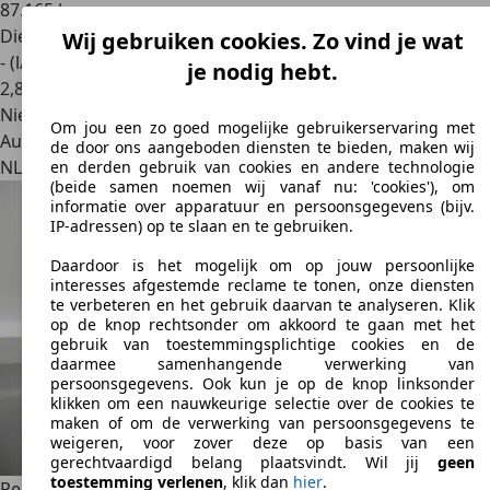
87.165 km
Diesel
Wij gebruiken cookies. Zo vind je wat
- (l/100 km)
je nodig hebt.
2
,
8
Nieuw
Om jou een zo goed mogelijke gebruikerservaring met
Autobedrijf
de door ons aangeboden diensten te bieden, maken wij
NL 2913 LP
Nieuwerkerk Aan Den Ijssel
en derden gebruik van cookies en andere technologie
(beide samen noemen wij vanaf nu: 'cookies'), om
informatie over apparatuur en persoonsgegevens (bijv.
IP-adressen) op te slaan en te gebruiken.
Daardoor is het mogelijk om op jouw persoonlijke
interesses afgestemde reclame te tonen, onze diensten
te verbeteren en het gebruik daarvan te analyseren. Klik
op de knop rechtsonder om akkoord te gaan met het
gebruik van toestemmingsplichtige cookies en de
daarmee samenhangende verwerking van
persoonsgegevens. Ook kun je op de knop linksonder
klikken om een nauwkeurige selectie over de cookies te
maken of om de verwerking van persoonsgegevens te
weigeren, voor zover deze op basis van een
gerechtvaardigd belang plaatsvindt. Wil jij
geen
toestemming verlenen
, klik dan
hier
.
Peugeot Expert
1.5 BlueHDI 120 Compact Premium | 2x