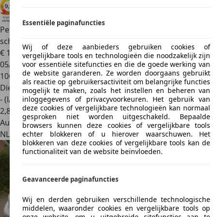
Essentiële paginafuncties
Peugeot Expert
Bestel 2.0 BlueHDI 120pk L3|EURO6|2
schuifdeuren|T
Wij of deze aanbieders gebruiken cookies of
€ 18.090
1
vergelijkbare tools en technologieën die noodzakelijk zijn
05/2019
voor essentiële sitefuncties en die de goede werking van
de website garanderen. Ze worden doorgaans gebruikt
106.019 km
als reactie op gebruikersactiviteit om belangrijke functies
Diesel
mogelijk te maken, zoals het instellen en beheren van
- (l/100 km)
inloggegevens of privacyvoorkeuren. Het gebruik van
deze cookies of vergelijkbare technologieën kan normaal
2
,
8
gesproken niet worden uitgeschakeld. Bepaalde
Autobedrijf
browsers kunnen deze cookies of vergelijkbare tools
NL 4714 VC
Sprundel
echter blokkeren of u hierover waarschuwen. Het
blokkeren van deze cookies of vergelijkbare tools kan de
functionaliteit van de website beïnvloeden.
Geavanceerde paginafuncties
Wij en derden gebruiken verschillende technologische
middelen, waaronder cookies en vergelijkbare tools op
onze website, om u uitgebreide sitefuncties aan te