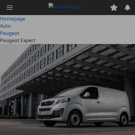
Ga
naar
hoofdinhoud
Homepage
Auto
Peugeot
Peugeot Expert