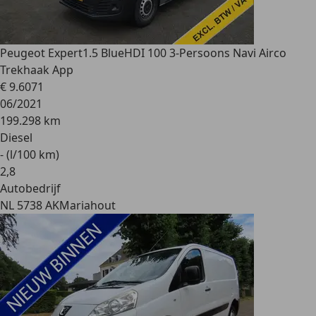
Peugeot Expert
1.5 BlueHDI 100 3-Persoons Navi Airco
Trekhaak App
€ 9.607
1
06/2021
199.298 km
Diesel
- (l/100 km)
2
,
8
Autobedrijf
NL 5738 AK
Mariahout