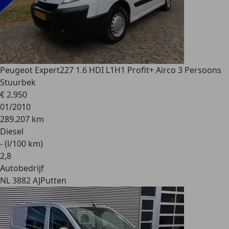
Peugeot Expert
227 1.6 HDI L1H1 Profit+ Airco 3 Persoons
Stuurbek
€ 2.950
01/2010
289.207 km
Diesel
- (l/100 km)
2
,
8
Autobedrijf
NL 3882 AJ
Putten