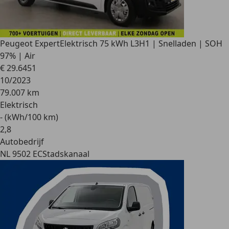
Peugeot Expert
Elektrisch 75 kWh L3H1 | Snelladen | SOH
97% | Air
€ 29.645
1
10/2023
79.007 km
Elektrisch
- (kWh/100 km)
2
,
8
Autobedrijf
NL 9502 EC
Stadskanaal