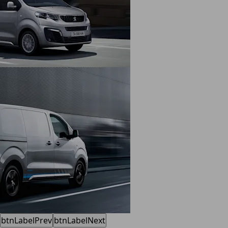
btnLabelPrev
btnLabelNext