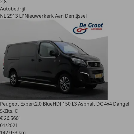
2
,
8
Autobedrijf
NL 2913 LP
Nieuwerkerk Aan Den Ijssel
Peugeot Expert
2.0 BlueHDI 150 L3 Asphalt DC 4x4 Dangel
5-Zits, C
€ 26.560
1
01/2021
142.033 km