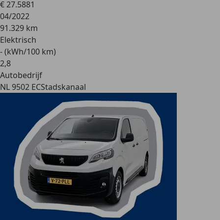
€ 27.588
1
04/2022
91.329 km
Elektrisch
- (kWh/100 km)
2
,
8
Autobedrijf
NL 9502 EC
Stadskanaal