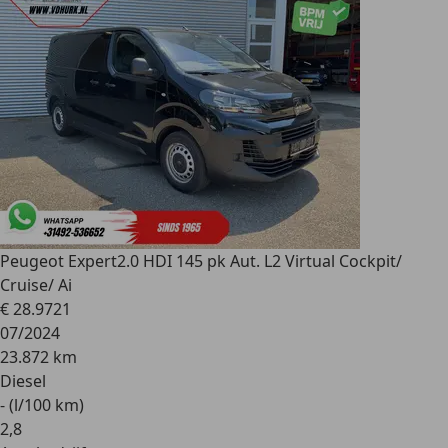
Peugeot Expert
2.0 HDI 145 pk Aut. L2 Virtual Cockpit/
Cruise/ Ai
€ 28.972
1
07/2024
23.872 km
Diesel
- (l/100 km)
2
,
8