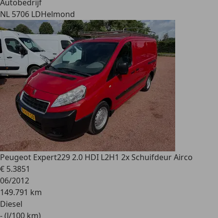
Autobedrijf
NL 5706 LD
Helmond
Peugeot Expert
229 2.0 HDI L2H1 2x Schuifdeur Airco
€ 5.385
1
06/2012
149.791 km
Diesel
- (l/100 km)