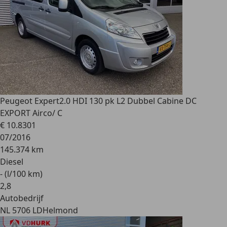
Peugeot Expert
2.0 HDI 130 pk L2 Dubbel Cabine DC
EXPORT Airco/ C
€ 10.830
1
07/2016
145.374 km
Diesel
- (l/100 km)
2
,
8
Autobedrijf
NL 5706 LD
Helmond