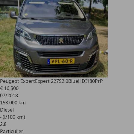
Peugeot Expert
Expert 227S2.0BlueHDI180PrP
€ 16.500
07/2018
158.000 km
Diesel
- (l/100 km)
2
,
8
Particulier