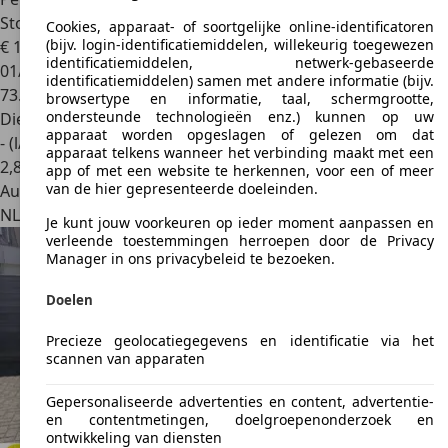
Stoel | Navi
Cookies, apparaat- of soortgelijke online-identificatoren
(bijv. login-identificatiemiddelen, willekeurig toegewezen
€ 19.300
1
identificatiemiddelen, netwerk-gebaseerde
01/2023
identificatiemiddelen) samen met andere informatie (bijv.
73.906 km
browsertype en informatie, taal, schermgrootte,
ondersteunde technologieën enz.) kunnen op uw
Diesel
apparaat worden opgeslagen of gelezen om dat
- (l/100 km)
apparaat telkens wanneer het verbinding maakt met een
2
,
8
app of met een website te herkennen, voor een of meer
van de hier gepresenteerde doeleinden.
Autobedrijf
NL 7678 VC
Geesteren Ov
Je kunt jouw voorkeuren op ieder moment aanpassen en
verleende toestemmingen herroepen door de Privacy
Manager in ons privacybeleid te bezoeken.
Doelen
Precieze geolocatiegegevens en identificatie via het
scannen van apparaten
Gepersonaliseerde advertenties en content, advertentie-
en contentmetingen, doelgroepenonderzoek en
ontwikkeling van diensten