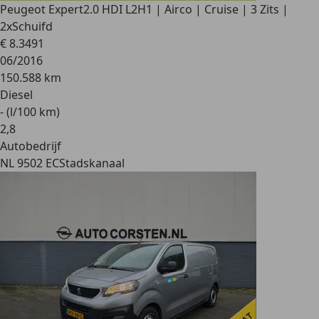
Peugeot Expert
2.0 HDI L2H1 | Airco | Cruise | 3 Zits |
2xSchuifd
€ 8.349
1
06/2016
150.588 km
Diesel
- (l/100 km)
2
,
8
Autobedrijf
NL 9502 EC
Stadskanaal