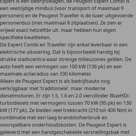
Expert
is een bedrijfswagen, de
Peugeot
Expert Combi
is
een veelzijdige minibus (voor transport of maximaal 9
personen) en de
Peugeot Traveller
is de luxer uitgevoerde
personenbus (met maximaal 8 zitplaatsen). Ze zien er
vrijwel exact hetzelfde uit, maar hebben hun eigen
specifieke kwaliteiten.
De Expert Combi en Traveller zijn enkel leverbaar in een
elektrische uitvoering. Dat is bijvoorbeeld handig bij
drukke stadscentra waar strenge milieuzones gelden. De
auto heeft een vermogen van 100 kW (136 pk) en een
maximale actieradius van 330 kilometer
.
Alleen de Peugeot Expert is als bedrijfsauto nog
verkrijgbaar met ‘traditionele’, maar
moderne
dieselmotoren
. Er zijn 1.5, 1.6 en 2.0 viercilinder BlueHDi-
turbodiesels met vermogens tussen 70 kW (95 pk) en 130
kW (177 pk). Ze bieden veel trekkracht (210 tot 400 Nm) in
combinatie met een laag brandstofverbruik en
voorspelbare onderhoudskosten. De Peugeot Expert is
geleverd met een
handgeschakelde versnellingsbak
met