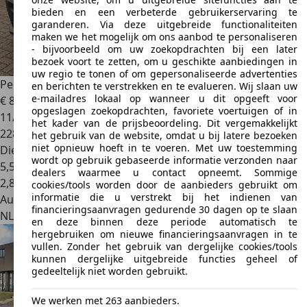
bieden en een verbeterde gebruikerservaring te
garanderen. Via deze uitgebreide functionaliteiten
maken we het mogelijk om ons aanbod te personaliseren
- bijvoorbeeld om uw zoekopdrachten bij een later
bezoek voort te zetten, om u geschikte aanbiedingen in
uw regio te tonen of om gepersonaliseerde advertenties
Peugeot Expert
226S 1.6BLUEHDI95PREMIUM
en berichten te verstrekken en te evalueren. Wij slaan uw
e-mailadres lokaal op wanneer u dit opgeeft voor
€ 8.954
1
opgeslagen zoekopdrachten, favoriete voertuigen of in
11/2018
het kader van de prijsbeoordeling. Dit vergemakkelijkt
228.757 km
het gebruik van de website, omdat u bij latere bezoeken
niet opnieuw hoeft in te voeren. Met uw toestemming
Diesel
wordt op gebruik gebaseerde informatie verzonden naar
5,5 l/100 km (gem.)
dealers waarmee u contact opneemt. Sommige
2
,
8
cookies/tools worden door de aanbieders gebruikt om
informatie die u verstrekt bij het indienen van
Autobedrijf
financieringsaanvragen gedurende 30 dagen op te slaan
NL 3959 BB
Overberg
en deze binnen deze periode automatisch te
hergebruiken om nieuwe financieringsaanvragen in te
vullen. Zonder het gebruik van dergelijke cookies/tools
kunnen dergelijke uitgebreide functies geheel of
gedeeltelijk niet worden gebruikt.
We werken met 263 aanbieders.