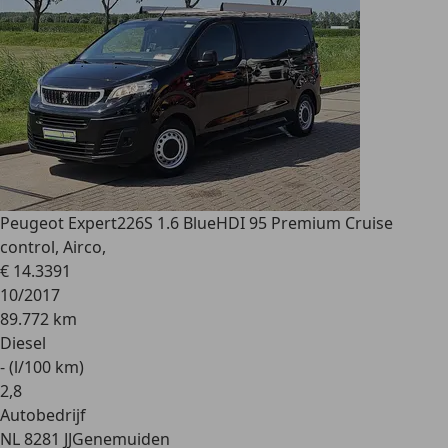
Peugeot Expert
226S 1.6 BlueHDI 95 Premium Cruise
control, Airco,
€ 14.339
1
10/2017
89.772 km
Diesel
- (l/100 km)
2
,
8
Autobedrijf
NL 8281 JJ
Genemuiden