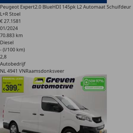
Peugeot Expert
2.0 BlueHDI 145pk L2 Automaat Schuifdeur
L+R Stoel
€ 27.158
1
01/2024
70.883 km
Diesel
- (l/100 km)
2
,
8
Autobedrijf
NL 4941 VN
Raamsdonksveer