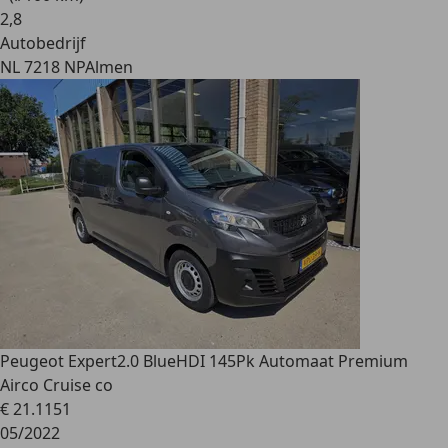
2
,
8
Autobedrijf
NL 7218 NP
Almen
Peugeot Expert
2.0 BlueHDI 145Pk Automaat Premium
Airco Cruise co
€ 21.115
1
05/2022