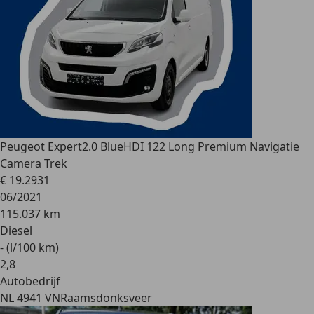
Peugeot Expert
2.0 BlueHDI 122 Long Premium Navigatie
Camera Trek
€ 19.293
1
06/2021
115.037 km
Diesel
- (l/100 km)
2
,
8
Autobedrijf
NL 4941 VN
Raamsdonksveer