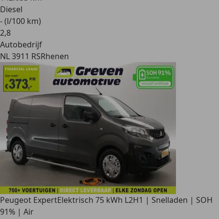
Diesel
- (l/100 km)
2
,
8
Autobedrijf
NL 3911 RS
Rhenen
Peugeot Expert
Elektrisch 75 kWh L2H1 | Snelladen | SOH
91% | Air