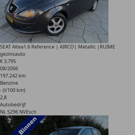
SEAT Altea
1.6 Reference | AIRCO| Metallic |RUIME
gezinsauto
€ 3.795
08/2006
197.242 km
Benzine
- (l/100 km)
2
,
8
Autobedrijf
NL 5296 NV
Esch