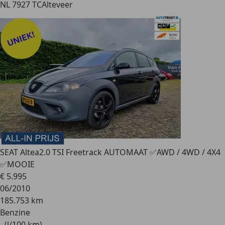
NL 7927 TC
Alteveer
SEAT Altea
2.0 TSI Freetrack AUTOMAAT ✅AWD / 4WD / 4X4
✅MOOIE
€ 5.995
06/2010
185.753 km
Benzine
- (l/100 km)