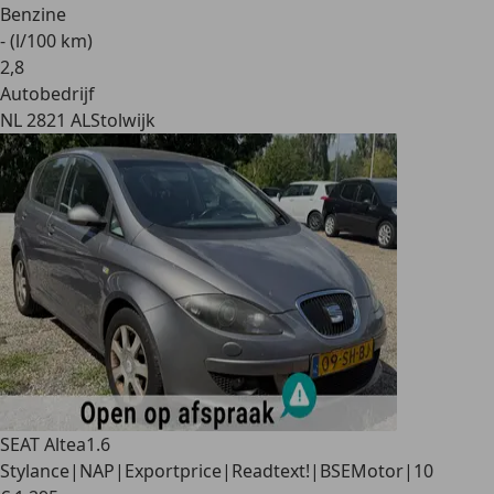
Benzine
- (l/100 km)
2
,
8
Autobedrijf
NL 2821 AL
Stolwijk
SEAT Altea
1.6
Stylance|NAP|Exportprice|Readtext!|BSEMotor|10