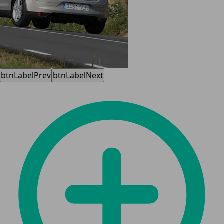
btnLabelPrev
btnLabelNext