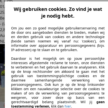
€ 1.295
01/2006
Wij gebruiken cookies. Zo vind je wat
252.088 km
je nodig hebt.
Benzine
- (l/100 km)
Om jou een zo goed mogelijke gebruikerservaring met
2
,
8
de door ons aangeboden diensten te bieden, maken wij
Autobedrijf
en derden gebruik van cookies en andere technologie
NL 5406 NT
Uden
(beide samen noemen wij vanaf nu: 'cookies'), om
informatie over apparatuur en persoonsgegevens (bijv.
IP-adressen) op te slaan en te gebruiken.
Daardoor is het mogelijk om op jouw persoonlijke
interesses afgestemde reclame te tonen, onze diensten
te verbeteren en het gebruik daarvan te analyseren. Klik
op de knop rechtsonder om akkoord te gaan met het
gebruik van toestemmingsplichtige cookies en de
daarmee samenhangende verwerking van
persoonsgegevens. Ook kun je op de knop linksonder
klikken om een nauwkeurige selectie over de cookies te
maken of om de verwerking van persoonsgegevens te
weigeren, voor zover deze op basis van een
gerechtvaardigd belang plaatsvindt. Wil jij
geen
toestemming verlenen
, klik dan
hier
.