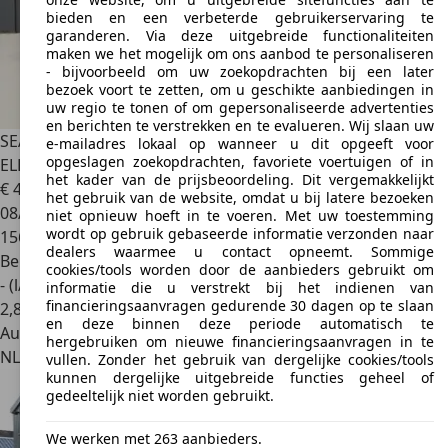
bieden en een verbeterde gebruikerservaring te
garanderen. Via deze uitgebreide functionaliteiten
maken we het mogelijk om ons aanbod te personaliseren
- bijvoorbeeld om uw zoekopdrachten bij een later
bezoek voort te zetten, om u geschikte aanbiedingen in
uw regio te tonen of om gepersonaliseerde advertenties
en berichten te verstrekken en te evalueren. Wij slaan uw
SEAT Altea
1.2 TSI Ecomotive COPA | CRUISE | AIRCO |
e-mailadres lokaal op wanneer u dit opgeeft voor
opgeslagen zoekopdrachten, favoriete voertuigen of in
ELEK.RAM
het kader van de prijsbeoordeling. Dit vergemakkelijkt
€ 4.999
het gebruik van de website, omdat u bij latere bezoeken
08/2012
niet opnieuw hoeft in te voeren. Met uw toestemming
wordt op gebruik gebaseerde informatie verzonden naar
156.471 km
dealers waarmee u contact opneemt. Sommige
Benzine
cookies/tools worden door de aanbieders gebruikt om
- (l/100 km)
informatie die u verstrekt bij het indienen van
financieringsaanvragen gedurende 30 dagen op te slaan
2
,
8
en deze binnen deze periode automatisch te
Autobedrijf
hergebruiken om nieuwe financieringsaanvragen in te
NL 2163 HC
Lisse
vullen. Zonder het gebruik van dergelijke cookies/tools
kunnen dergelijke uitgebreide functies geheel of
gedeeltelijk niet worden gebruikt.
We werken met 263 aanbieders.