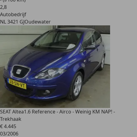
2
,
8
Autobedrijf
NL 3421 GJ
Oudewater
SEAT Altea
1.6 Reference - Airco - Weinig KM NAP! -
Trekhaak
€ 4.445
03/2006