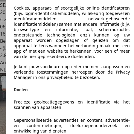
SEAT Altea
1.6 Reference Cruise/LM/Goed onderh./APK 04-
Cookies, apparaat- of soortgelijke online-identificatoren
2027!
(bijv. login-identificatiemiddelen, willekeurig toegewezen
identificatiemiddelen, netwerk-gebaseerde
€ 2.250
identificatiemiddelen) samen met andere informatie (bijv.
06/2005
browsertype en informatie, taal, schermgrootte,
165.314 km
ondersteunde technologieën enz.) kunnen op uw
apparaat worden opgeslagen of gelezen om dat
Benzine
apparaat telkens wanneer het verbinding maakt met een
- (l/100 km)
app of met een website te herkennen, voor een of meer
2
,
8
van de hier gepresenteerde doeleinden.
Autobedrijf
Je kunt jouw voorkeuren op ieder moment aanpassen en
NL 8754 GP
Makkum Fr
verleende toestemmingen herroepen door de Privacy
Manager in ons privacybeleid te bezoeken.
Doelen
Precieze geolocatiegegevens en identificatie via het
scannen van apparaten
Gepersonaliseerde advertenties en content, advertentie-
en contentmetingen, doelgroepenonderzoek en
ontwikkeling van diensten