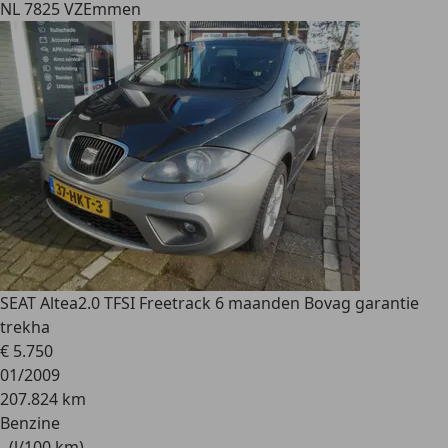
NL 7825 VZ
Emmen
SEAT Altea
2.0 TFSI Freetrack 6 maanden Bovag garantie
trekha
€ 5.750
01/2009
207.824 km
Benzine
- (l/100 km)