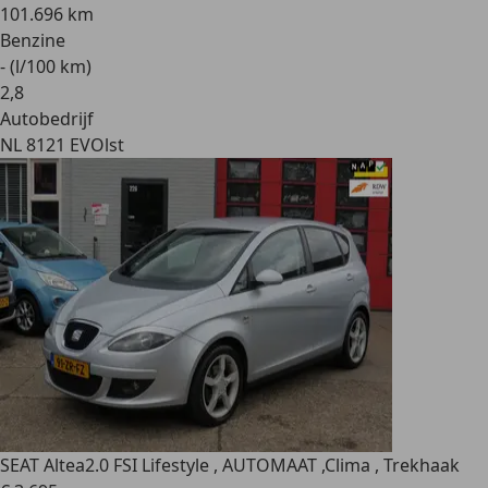
101.696 km
Benzine
- (l/100 km)
2
,
8
Autobedrijf
NL 8121 EV
Olst
SEAT Altea
2.0 FSI Lifestyle , AUTOMAAT ,Clima , Trekhaak