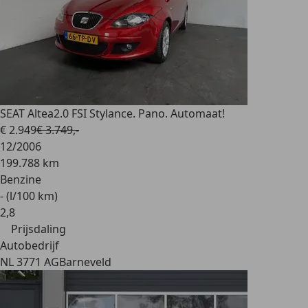
SEAT Altea
2.0 FSI Stylance. Pano. Automaat!
€ 2.949
€ 3.749,-
12/2006
199.788 km
Benzine
- (l/100 km)
2
,
8
Prijsdaling
Autobedrijf
NL 3771 AG
Barneveld