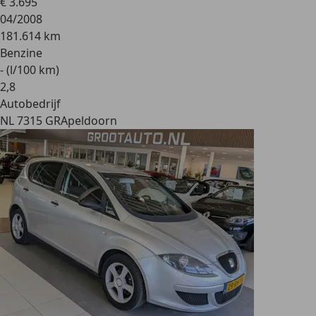
€ 3.695
04/2008
181.614 km
Benzine
- (l/100 km)
2
,
8
Autobedrijf
NL 7315 GR
Apeldoorn