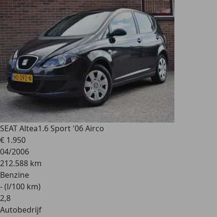
SEAT Altea
1.6 Sport '06 Airco
€ 1.950
04/2006
212.588 km
Benzine
- (l/100 km)
2
,
8
Autobedrijf