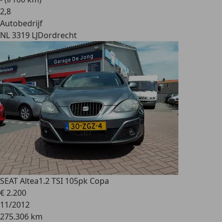
2
,
8
Autobedrijf
NL 3319 LJ
Dordrecht
SEAT Altea
1.2 TSI 105pk Copa
€ 2.200
11/2012
275.306 km