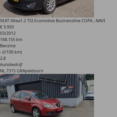
SEAT Altea
1.2 TSI Ecomotive Businessline COPA , NAVI
€ 3.950
03/2012
168.155 km
Benzine
- (l/100 km)
2
,
8
Autobedrijf
NL 7315 GR
Apeldoorn