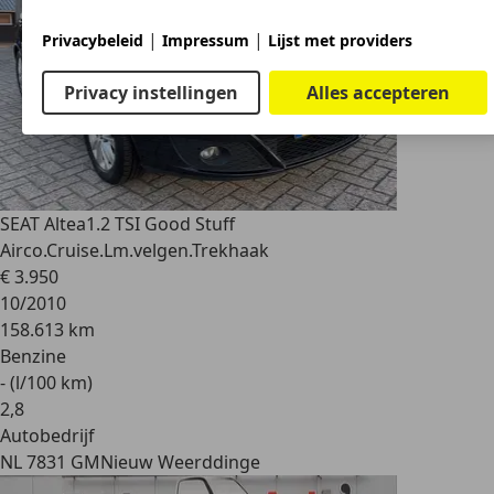
|
|
Privacybeleid
Impressum
Lijst met providers
Privacy instellingen
Alles accepteren
SEAT Altea
1.2 TSI Good Stuff
Airco.Cruise.Lm.velgen.Trekhaak
€ 3.950
10/2010
158.613 km
Benzine
- (l/100 km)
2
,
8
Autobedrijf
NL 7831 GM
Nieuw Weerddinge