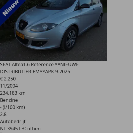
SEAT Altea
1.6 Reference **NIEUWE
DISTRIBUTIERIEM**APK 9-2026
€ 2.250
11/2004
234.183 km
Benzine
- (l/100 km)
2
,
8
Autobedrijf
NL 3945 LB
Cothen