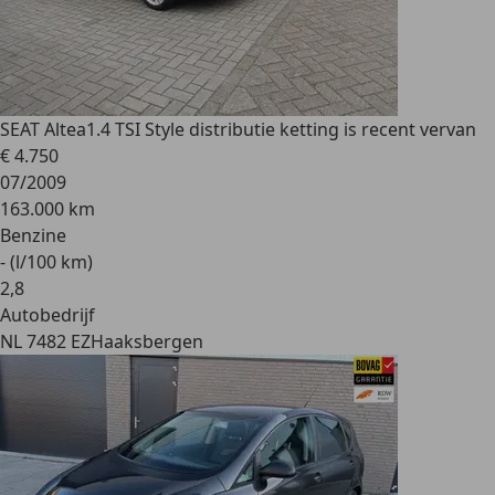
SEAT Altea
1.4 TSI Style distributie ketting is recent vervan
€ 4.750
07/2009
163.000 km
Benzine
- (l/100 km)
2
,
8
Autobedrijf
NL 7482 EZ
Haaksbergen