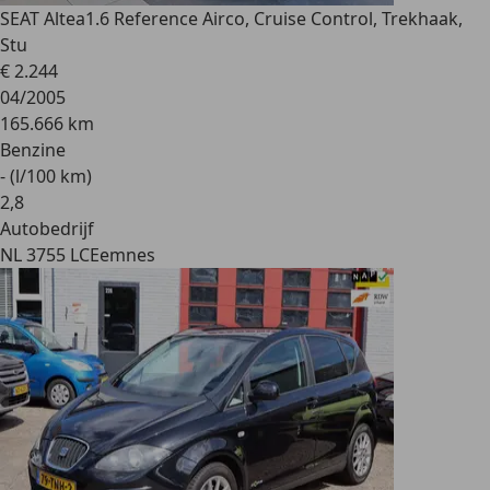
SEAT Altea
1.6 Reference Airco, Cruise Control, Trekhaak,
Stu
€ 2.244
04/2005
165.666 km
Benzine
- (l/100 km)
2
,
8
Autobedrijf
NL 3755 LC
Eemnes