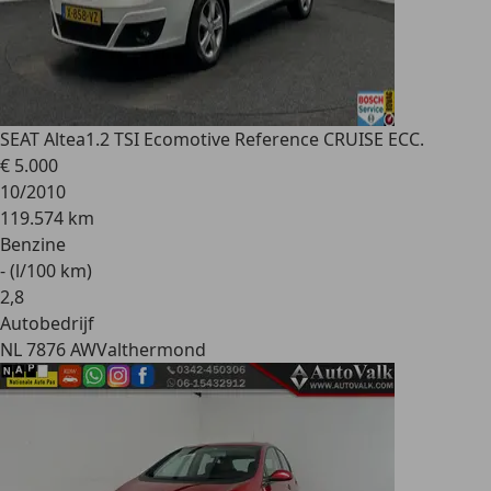
SEAT Altea
1.2 TSI Ecomotive Reference CRUISE ECC.
€ 5.000
10/2010
119.574 km
Benzine
- (l/100 km)
2
,
8
Autobedrijf
NL 7876 AW
Valthermond