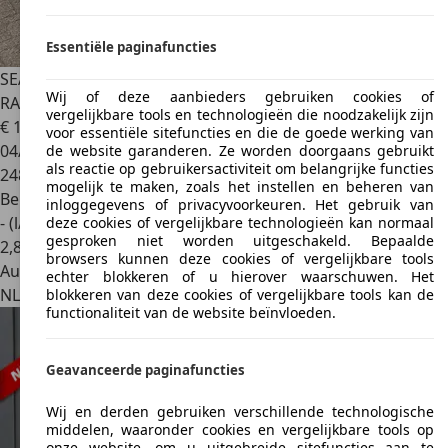
Essentiële paginafuncties
SEAT Altea
1.6 Stylance * CLIMA*ELEKTR.
Wij of deze aanbieders gebruiken cookies of
RAMEN*TREKHAAK*CRUISE
vergelijkbare tools en technologieën die noodzakelijk zijn
€ 1.850
voor essentiële sitefuncties en die de goede werking van
04/2005
de website garanderen. Ze worden doorgaans gebruikt
als reactie op gebruikersactiviteit om belangrijke functies
248.372 km
mogelijk te maken, zoals het instellen en beheren van
Benzine
inloggegevens of privacyvoorkeuren. Het gebruik van
- (l/100 km)
deze cookies of vergelijkbare technologieën kan normaal
gesproken niet worden uitgeschakeld. Bepaalde
2
,
8
browsers kunnen deze cookies of vergelijkbare tools
Autobedrijf
echter blokkeren of u hierover waarschuwen. Het
NL 7333 NC
Apeldoorn
blokkeren van deze cookies of vergelijkbare tools kan de
functionaliteit van de website beïnvloeden.
Geavanceerde paginafuncties
Wij en derden gebruiken verschillende technologische
middelen, waaronder cookies en vergelijkbare tools op
onze website, om u uitgebreide sitefuncties aan te