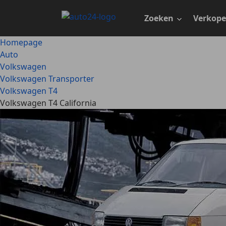
Ga
naar
Zoeken
Verkop
hoofdinhoud
Homepage
Auto
Volkswagen
Volkswagen Transporter
Volkswagen T4
Volkswagen T4 California