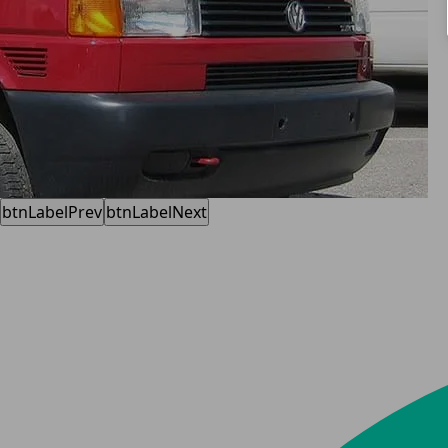
btnLabelPrev
btnLabelNext