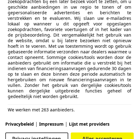
zoekopdrachten bij een later bezoek voort te zetten, om u
geschikte aanbiedingen in uw regio te tonen of om
gepersonaliseerde advertenties en berichten te
verstrekken en te evalueren. Wij slaan uw e-mailadres
lokaal op wanneer u dit opgeeft voor opgeslagen
zoekopdrachten, favoriete voertuigen of in het kader van
de prijsbeoordeling. Dit vergemakkelijkt het gebruik van
de website, omdat u bij latere bezoeken niet opnieuw
hoeft in te voeren. Met uw toestemming wordt op gebruik
gebaseerde informatie verzonden naar dealers waarmee u
contact opneemt. Sommige cookies/tools worden door de
aanbieders gebruikt om informatie die u verstrekt bij het
indienen van financieringsaanvragen gedurende 30 dagen
op te slaan en deze binnen deze periode automatisch te
hergebruiken om nieuwe financieringsaanvragen in te
vullen. Zonder het gebruik van dergelijke cookies/tools
kunnen dergelijke uitgebreide functies geheel of
gedeeltelijk niet worden gebruikt.
We werken met 263 aanbieders.
|
|
Privacybeleid
Impressum
Lijst met providers
Privacy instellingen
Alles accepteren