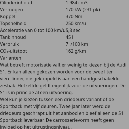
Cilinderinhoud
1.984 cm3
Vermogen
170 kW (231 pk)
Koppel
370 Nm
Topsnelheid
250 km/u
Acceleratie van 0 tot 100 km/u
5,8 sec
Tankinhoud
45 l
Verbruik
7 l/100 km
CO₂-uitstoot
162 g/km
Varianten
Wat betreft motorisatie valt er
weinig te kiezen bij de Audi
S1
. Er kan alleen gekozen worden voor de twee liter
viercilinder, die gekoppeld is aan een handgeschakelde
zesbak. Hetzelfde geldt eigenlijk voor de uitvoeringen. De
S1 is in principe al een uitvoering.
Wel kun je kiezen tussen een driedeurs variant of de
Sportback met vijf deuren. Twee jaar later werd de
driedeurs geschrapt uit het aanbod en bleef alleen de S1
Sportback leverbaar. De carrosserievorm heeft geen
invloed op het uitrustingsniveau.