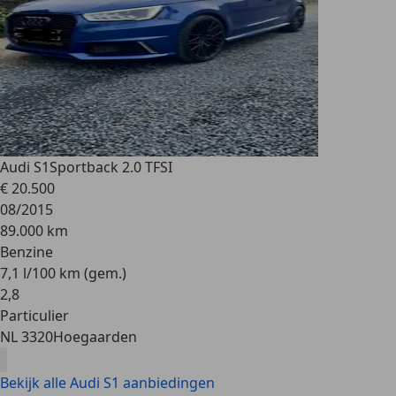
Audi S1
Sportback 2.0 TFSI
€ 20.500
08/2015
89.000 km
Benzine
7,1 l/100 km (gem.)
2
,
8
Particulier
NL 3320
Hoegaarden
Bekijk alle Audi S1 aanbiedingen