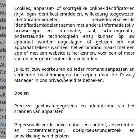
Veiligheid
Cookies, apparaat- of soortgelijke online-identificatoren
Met de veiligheid zit het wel goed bij de Audi S1. De S1 is
(bijv. login-identificatiemiddelen, willekeurig toegewezen
identificatiemiddelen, netwerk-gebaseerde
dan ook in de
Euro NCAP-crashtest
beloond met de
identificatiemiddelen) samen met andere informatie (bijv.
hoogste waardering van vijf sterren. Dat is mede te
browsertype en informatie, taal, schermgrootte,
danken aan een uitgebreid pakket aan
ondersteunde technologieën enz.) kunnen op uw
apparaat worden opgeslagen of gelezen om dat
veiligheidssystemen met onder meer airbags zowel voorin
apparaat telkens wanneer het verbinding maakt met een
als achterin, remhulp, quattro vierwielaandrijving en
app of met een website te herkennen, voor een of meer
sperdifferentieel.
van de hier gepresenteerde doeleinden.
Alternatieven
Je kunt jouw voorkeuren op ieder moment aanpassen en
De Audi S1 heeft concurrentie van onder meer de
Opel
verleende toestemmingen herroepen door de Privacy
Corsa OPC
, die prima prestaties levert voor veel minder
Manager in ons privacybeleid te bezoeken.
geld. Maar ook de
MINI John Cooper Works
is een
Doelen
alternatief. Last but not least kan ook gekeken worden
naar de
VW Polo R WRC
, een speciale editie van de Polo
Precieze geolocatiegegevens en identificatie via het
met een zeer sportief karakter.
scannen van apparaten
Interesse in een Audi S1
Audi S1 occasions
Audi S1 nieuwe auto's
Gepersonaliseerde advertenties en content, advertentie-
en contentmetingen, doelgroepenonderzoek en
Audi S1 dealeraanbiedingen
ontwikkeling van diensten