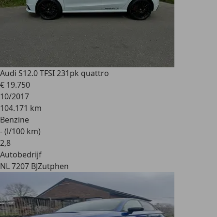
Audi S1
2.0 TFSI 231pk quattro
€ 19.750
10/2017
104.171 km
Benzine
- (l/100 km)
2
,
8
Autobedrijf
NL 7207 BJ
Zutphen