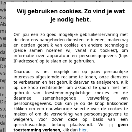
Terwijl de A1 standaard wordt geleverd met 15-inch stalen
wielen, kunnen kopers van de Audi S1 zich verheugen op
Wij gebruiken cookies. Zo vind je wat
standaard 17-inch lichtmetalen wielen in
5-spaaks design
.
je nodig hebt.
Als 17-inch velgen nog niet genoeg waren, waren er nog
meer opvallende alternatieven in
verschillende 18-inch
Om jou een zo goed mogelijke gebruikerservaring met
varianten
. De geslaagde look wordt afgerond door details
de door ons aangeboden diensten te bieden, maken wij
als
aluminium-look buitenspiegelkappen en een S-
en derden gebruik van cookies en andere technologie
(beide samen noemen wij vanaf nu: 'cookies'), om
dakspoiler
.
informatie over apparatuur en persoonsgegevens (bijv.
Binnenkant
IP-adressen) op te slaan en te gebruiken.
De sportieve looks van de buitenkant worden naadloos
Daardoor is het mogelijk om op jouw persoonlijke
voortgezet in het interieur van de Audi S1. Opvallend zijn
interesses afgestemde reclame te tonen, onze diensten
bijvoorbeeld de
sportstoelen van een stof/ledercombinatie
te verbeteren en het gebruik daarvan te analyseren. Klik
met bijpassende contrasterende stiksels.
Nappaleer was
op de knop rechtsonder om akkoord te gaan met het
gebruik van toestemmingsplichtige cookies en de
tegen meerprijs leverbaar.
daarmee samenhangende verwerking van
De aluminium pedaalset en het driespaaks sportlederen
persoonsgegevens. Ook kun je op de knop linksonder
stuurwiel met afgeplatte onderkant zetten de sportieve
klikken om een nauwkeurige selectie over de cookies te
maken of om de verwerking van persoonsgegevens te
touch voort. Kleine details zoals de extra “S”-badges op het
weigeren, voor zover deze op basis van een
dashboard, de stoelen en op het stuur maken het geheel
gerechtvaardigd belang plaatsvindt. Wil jij
geen
af.
toestemming verlenen
, klik dan
hier
.