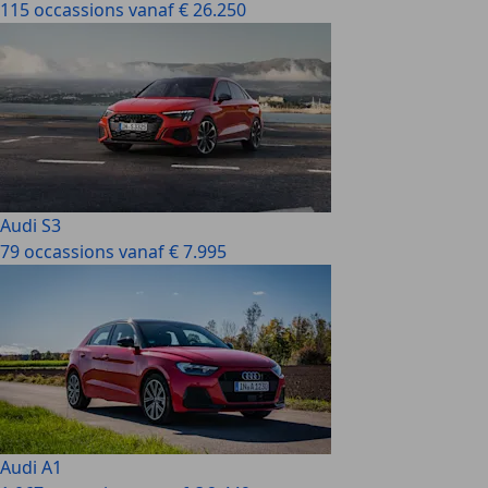
115 occassions vanaf € 26.250
Audi S3
79 occassions vanaf € 7.995
Audi A1