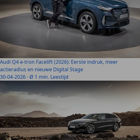
Audi Q4 e-tron Facelift (2026): Eerste indruk, meer
actieradius en nieuwe Digital Stage
30-04-2026
·
Ø 1 min. Leestijd