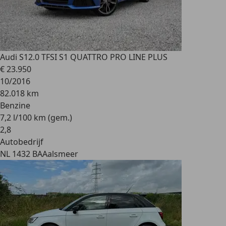
Audi S1
2.0 TFSI S1 QUATTRO PRO LINE PLUS
€ 23.950
10/2016
82.018 km
Benzine
7,2 l/100 km (gem.)
2
,
8
Autobedrijf
NL 1432 BA
Aalsmeer