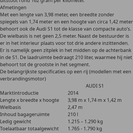
uitstoot rond 162 gram per kilometer
.
Afmetingen
Met een lengte van 3,98 meter, een breedte zonder
spiegels van 1,74 meter en een hoogte van circa 1,42 meter
behoort ook de Audi S1 tot de klasse van compacte auto’s.
De wielbasis is net geen 2,5 meter. Naast de bestuurder is
er in het interieur plaats voor tot drie andere inzittenden.
Er is namelijk geen zitplek in het midden op de achterbank
in de S1. De laadruimte bedraagt 210 liter, waarmee hij niet
behoort tot de grootste in het segment.
De belangrijkste specificaties op een rij (modellen met een
verbrandingsmotor)
AUDI S1
Marktintroductie
2014
Lengte x breedte x hoogte
3,98 m x 1,74 m x 1,42 m
Wielbasis
2,47 m
Inhoud bagageruimte
210 l
Ledig gewicht
1.215 – 1.290 kg
Toelaatbaar totaalgewicht
1.765 - 1.790 kg