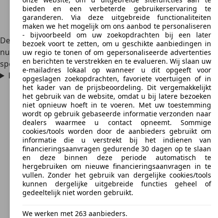
bieden en een verbeterde gebruikerservaring te
garanderen. Via deze uitgebreide functionaliteiten
maken we het mogelijk om ons aanbod te personaliseren
- bijvoorbeeld om uw zoekopdrachten bij een later
De Audi S1 is gebouwd tussen 2014 en 2018. Daarom is hij
bezoek voort te zetten, om u geschikte aanbiedingen in
nu alleen nog als occasion verkrijgbaar. Het kleinste
uw regio te tonen of om gepersonaliseerde advertenties
en berichten te verstrekken en te evalueren. Wij slaan uw
sportieve model is op dit moment de
Audi S3
.
e-mailadres lokaal op wanneer u dit opgeeft voor
Hoeveel vermogen heeft de Audi S1?
opgeslagen zoekopdrachten, favoriete voertuigen of in
het kader van de prijsbeoordeling. Dit vergemakkelijkt
het gebruik van de website, omdat u bij latere bezoeken
niet opnieuw hoeft in te voeren. Met uw toestemming
wordt op gebruik gebaseerde informatie verzonden naar
dealers waarmee u contact opneemt. Sommige
cookies/tools worden door de aanbieders gebruikt om
informatie die u verstrekt bij het indienen van
financieringsaanvragen gedurende 30 dagen op te slaan
en deze binnen deze periode automatisch te
hergebruiken om nieuwe financieringsaanvragen in te
vullen. Zonder het gebruik van dergelijke cookies/tools
kunnen dergelijke uitgebreide functies geheel of
gedeeltelijk niet worden gebruikt.
We werken met 263 aanbieders.