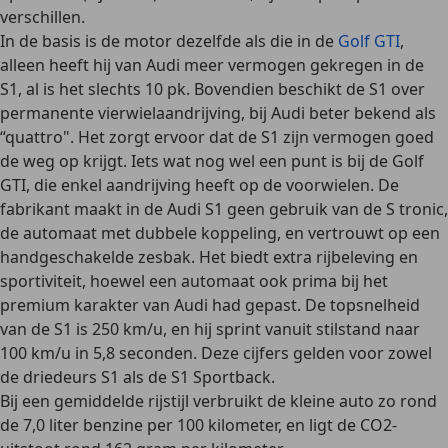
verschillen.
In de basis is de motor dezelfde als die in de
Golf GTI
,
alleen heeft hij van Audi meer vermogen gekregen in de
S1, al is het slechts 10 pk. Bovendien beschikt de S1 over
permanente vierwielaandrijving
, bij Audi beter bekend als
“
quattro"
. Het zorgt ervoor dat de S1 zijn vermogen goed
de weg op krijgt. Iets wat nog wel een punt is bij de Golf
GTI, die enkel aandrijving heeft op de voorwielen. De
fabrikant maakt in de Audi S1 geen gebruik van de S tronic,
de automaat met dubbele koppeling, en vertrouwt op een
handgeschakelde zesbak.
Het biedt extra rijbeleving en
sportiviteit, hoewel een automaat ook prima bij het
premium karakter van Audi had gepast. De
topsnelheid
van de S1 is 250 km/u
, en hij sprint vanuit stilstand naar
100 km/u in
5,8 seconden
. Deze cijfers gelden voor zowel
de driedeurs S1 als de S1 Sportback.
Bij een gemiddelde rijstijl verbruikt de kleine auto zo rond
de
7,0 liter benzine
per 100 kilometer
, en ligt de
CO2-