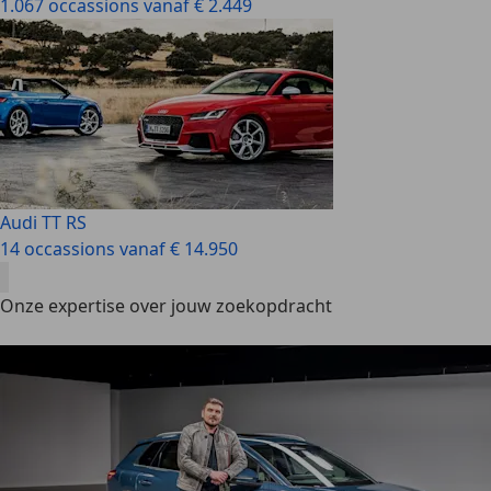
1.067 occassions vanaf € 2.449
Audi TT RS
14 occassions vanaf € 14.950
Onze expertise over jouw zoekopdracht