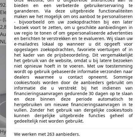
92.417 km
bieden en een verbeterde gebruikerservaring te
garanderen. Via deze uitgebreide functionaliteiten
Elektro/Benzine
maken we het mogelijk om ons aanbod te personaliseren
- (l/100 km)
- bijvoorbeeld om uw zoekopdrachten bij een later
2
,
8
bezoek voort te zetten, om u geschikte aanbiedingen in
uw regio te tonen of om gepersonaliseerde advertenties
Autobedrijf
en berichten te verstrekken en te evalueren. Wij slaan uw
NL 4793 AS
Fijnaart
e-mailadres lokaal op wanneer u dit opgeeft voor
opgeslagen zoekopdrachten, favoriete voertuigen of in
het kader van de prijsbeoordeling. Dit vergemakkelijkt
het gebruik van de website, omdat u bij latere bezoeken
niet opnieuw hoeft in te voeren. Met uw toestemming
wordt op gebruik gebaseerde informatie verzonden naar
dealers waarmee u contact opneemt. Sommige
cookies/tools worden door de aanbieders gebruikt om
informatie die u verstrekt bij het indienen van
financieringsaanvragen gedurende 30 dagen op te slaan
en deze binnen deze periode automatisch te
hergebruiken om nieuwe financieringsaanvragen in te
vullen. Zonder het gebruik van dergelijke cookies/tools
kunnen dergelijke uitgebreide functies geheel of
gedeeltelijk niet worden gebruikt.
Hyundai SANTA FE
2.4i CVVT 4WD Style 7 pers.
We werken met 263 aanbieders.