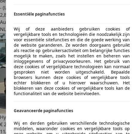
Benzine
- (l/100 km)
Essentiële paginafuncties
2
,
8
Autobedrijf
NL 5503 LV
Veldhoven
Wij of deze aanbieders gebruiken cookies of
vergelijkbare tools en technologieën die noodzakelijk zijn
voor essentiële sitefuncties en die de goede werking van
de website garanderen. Ze worden doorgaans gebruikt
als reactie op gebruikersactiviteit om belangrijke functies
mogelijk te maken, zoals het instellen en beheren van
inloggegevens of privacyvoorkeuren. Het gebruik van
deze cookies of vergelijkbare technologieën kan normaal
gesproken niet worden uitgeschakeld. Bepaalde
browsers kunnen deze cookies of vergelijkbare tools
echter blokkeren of u hierover waarschuwen. Het
blokkeren van deze cookies of vergelijkbare tools kan de
functionaliteit van de website beïnvloeden.
Geavanceerde paginafuncties
Hyundai TUCSON
1.6 T-GDI PHEV Comfort 4WD | trekhaak
Wij en derden gebruiken verschillende technologische
€ 23.980
1
middelen, waaronder cookies en vergelijkbare tools op
11/2021
onze website, om u uitgebreide sitefuncties aan te