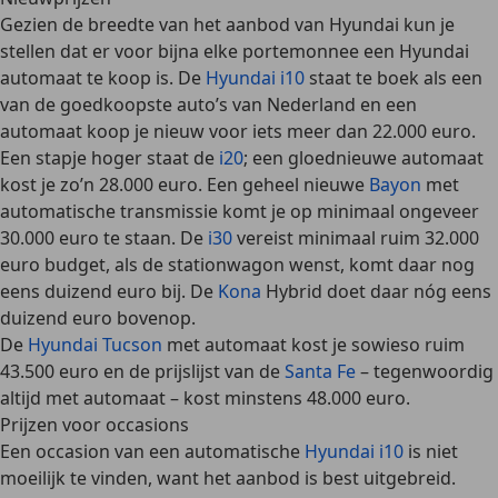
Gezien de breedte van het aanbod van Hyundai kun je
stellen dat er
voor bijna elke portemonnee
een Hyundai
automaat
te koop is. De
Hyundai i10
staat te boek als een
van de goedkoopste auto’s van Nederland en een
automaat koop je nieuw voor iets meer dan 22.000 euro.
Een stapje hoger staat de
i20
; een gloednieuwe automaat
kost je zo’n 28.000 euro. Een geheel nieuwe
Bayon
met
automatische transmissie komt je op minimaal ongeveer
30.000 euro te staan. De
i30
vereist minimaal ruim 32.000
euro budget, als de stationwagon wenst, komt daar nog
eens duizend euro bij. De
Kona
Hybrid doet daar nóg eens
duizend euro bovenop.
De
Hyundai Tucson
met automaat kost je sowieso ruim
43.500 euro en de prijslijst van de
Santa Fe
– tegenwoordig
altijd met automaat – kost minstens 48.000 euro.
Prijzen voor occasions
Een occasion van een automatische
Hyundai i10
is niet
moeilijk te vinden, want
het aanbod is best uitgebreid
.