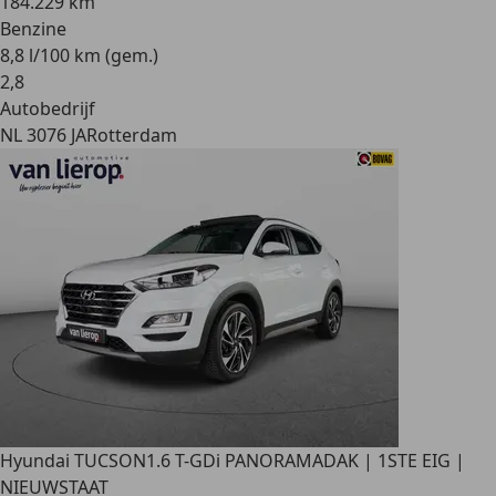
184.229 km
Benzine
8,8 l/100 km (gem.)
2
,
8
Autobedrijf
NL 3076 JA
Rotterdam
Hyundai TUCSON
1.6 T-GDi PANORAMADAK | 1STE EIG |
NIEUWSTAAT