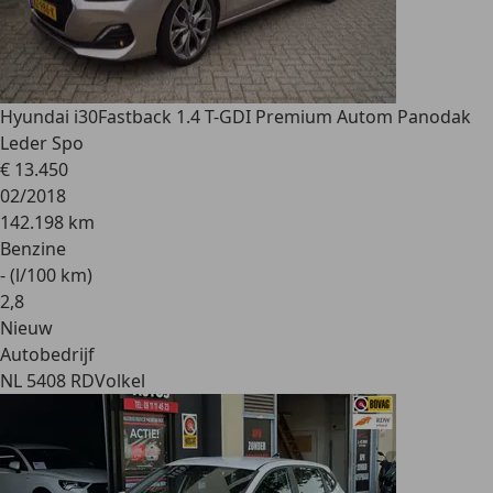
Hyundai i30
Fastback 1.4 T-GDI Premium Autom Panodak
Leder Spo
€ 13.450
02/2018
142.198 km
Benzine
- (l/100 km)
2
,
8
Nieuw
Autobedrijf
NL 5408 RD
Volkel