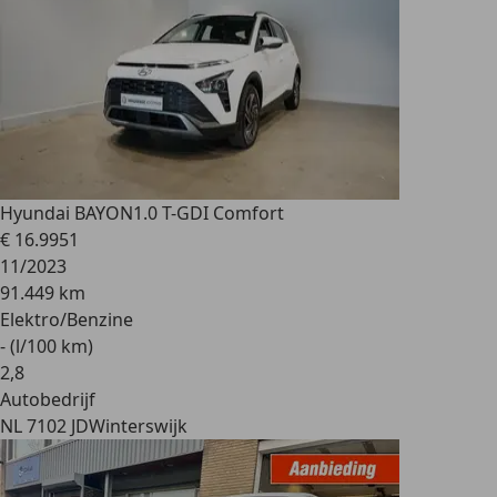
Hyundai BAYON
1.0 T-GDI Comfort
€ 16.995
1
11/2023
91.449 km
Elektro/Benzine
- (l/100 km)
2
,
8
Autobedrijf
NL 7102 JD
Winterswijk