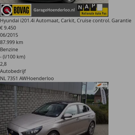
Hyundai i20
1.4i Automaat, Carkit, Cruise control. Garantie
€ 9.450
06/2015
87.999 km
Benzine
- (l/100 km)
2
,
8
Autobedrijf
NL 7351 AW
Hoenderloo