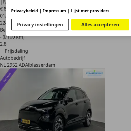
|PANO|LEDER|ELECTR.STO
€ 8.700
€ 9.979,-
|
|
Privacybeleid
Impressum
Lijst met providers
01/2012
224.222 km
Privacy instellingen
Alles accepteren
Benzine
- (l/100 km)
2
,
8
Prijsdaling
Autobedrijf
NL 2952 AD
Alblasserdam