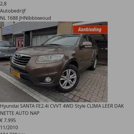
2
,
8
Autobedrijf
NL 1688 JH
Nibbixwoud
Hyundai SANTA FE
2.4i CVVT 4WD Style CLIMA LEER DAK
NETTE AUTO NAP
€ 7.995
11/2010