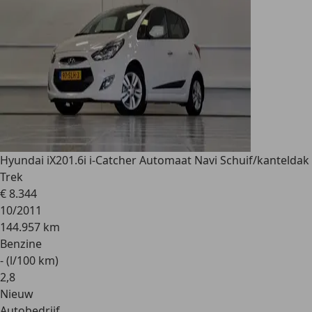
Hyundai iX20
1.6i i-Catcher Automaat Navi Schuif/kanteldak
Trek
€ 8.344
10/2011
144.957 km
Benzine
- (l/100 km)
2
,
8
Nieuw
Autobedrijf