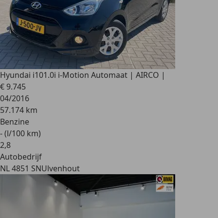
Hyundai i10
1.0i i-Motion Automaat | AIRCO |
€ 9.745
04/2016
57.174 km
Benzine
- (l/100 km)
2
,
8
Autobedrijf
NL 4851 SN
Ulvenhout