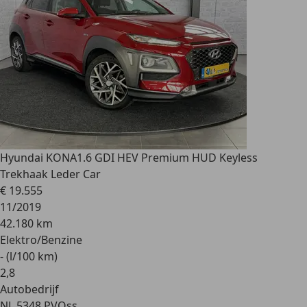
Hyundai KONA
1.6 GDI HEV Premium HUD Keyless
Trekhaak Leder Car
€ 19.555
11/2019
42.180 km
Elektro/Benzine
- (l/100 km)
2
,
8
Autobedrijf
NL 5348 PV
Oss