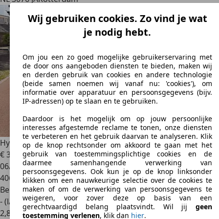
Wij gebruiken cookies. Zo vind je wat
je nodig hebt.
Om jou een zo goed mogelijke gebruikerservaring met
de door ons aangeboden diensten te bieden, maken wij
en derden gebruik van cookies en andere technologie
(beide samen noemen wij vanaf nu: 'cookies'), om
informatie over apparatuur en persoonsgegevens (bijv.
IP-adressen) op te slaan en te gebruiken.
Daardoor is het mogelijk om op jouw persoonlijke
interesses afgestemde reclame te tonen, onze diensten
te verbeteren en het gebruik daarvan te analyseren. Klik
Hyundai iX20
1.6i i-Catcher / Navi / Pano / Automaat / Airco /
op de knop rechtsonder om akkoord te gaan met het
€ 3.249
gebruik van toestemmingsplichtige cookies en de
daarmee samenhangende verwerking van
06/2011
persoonsgegevens. Ook kun je op de knop linksonder
406.325 km
klikken om een nauwkeurige selectie over de cookies te
Benzine
maken of om de verwerking van persoonsgegevens te
weigeren, voor zover deze op basis van een
- (l/100 km)
gerechtvaardigd belang plaatsvindt. Wil jij
geen
2
,
8
toestemming verlenen
, klik dan
hier
.