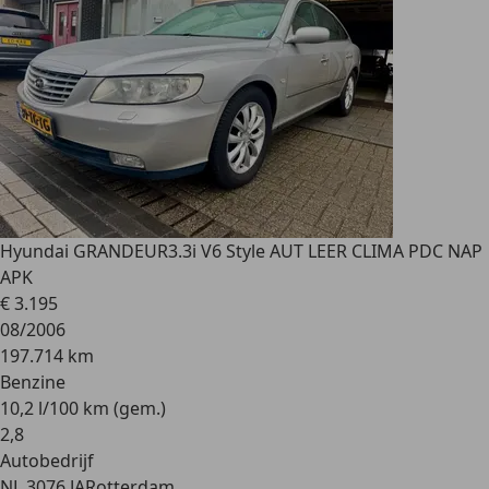
Hyundai GRANDEUR
3.3i V6 Style AUT LEER CLIMA PDC NAP
APK
€ 3.195
08/2006
197.714 km
Benzine
10,2 l/100 km (gem.)
2
,
8
Autobedrijf
NL 3076 JA
Rotterdam