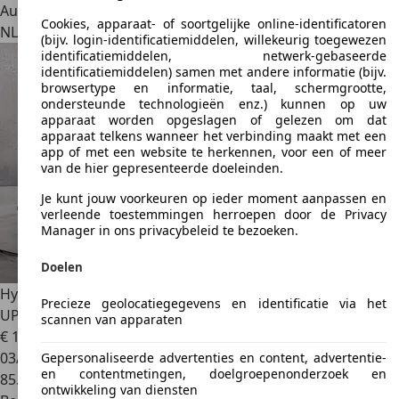
Autobedrijf
Cookies, apparaat- of soortgelijke online-identificatoren
NL 3791 PV
Achterveld
(bijv. login-identificatiemiddelen, willekeurig toegewezen
identificatiemiddelen, netwerk-gebaseerde
identificatiemiddelen) samen met andere informatie (bijv.
browsertype en informatie, taal, schermgrootte,
ondersteunde technologieën enz.) kunnen op uw
apparaat worden opgeslagen of gelezen om dat
apparaat telkens wanneer het verbinding maakt met een
app of met een website te herkennen, voor een of meer
van de hier gepresenteerde doeleinden.
Je kunt jouw voorkeuren op ieder moment aanpassen en
verleende toestemmingen herroepen door de Privacy
Manager in ons privacybeleid te bezoeken.
Doelen
Hyundai KONA
1.6 T-GDI 4WD Premium // LEDER // HEAD
Precieze geolocatiegegevens en identificatie via het
UP DISPLAY
scannen van apparaten
€ 17.700
03/2018
Gepersonaliseerde advertenties en content, advertentie-
en contentmetingen, doelgroepenonderzoek en
85.318 km
ontwikkeling van diensten