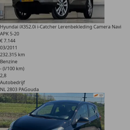
Hyundai iX35
2.0i i-Catcher Lerenbekleding Camera Navi
APK 5-20
€ 7.144
03/2011
232.315 km
Benzine
- (l/100 km)
2
,
8
Autobedrijf
NL 2803 PA
Gouda