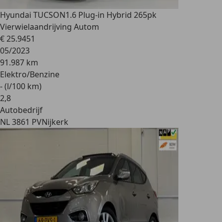
Hyundai TUCSON
1.6 Plug-in Hybrid 265pk
Vierwielaandrijving Autom
€ 25.945
1
05/2023
91.987 km
Elektro/Benzine
- (l/100 km)
2
,
8
Autobedrijf
NL 3861 PV
Nijkerk