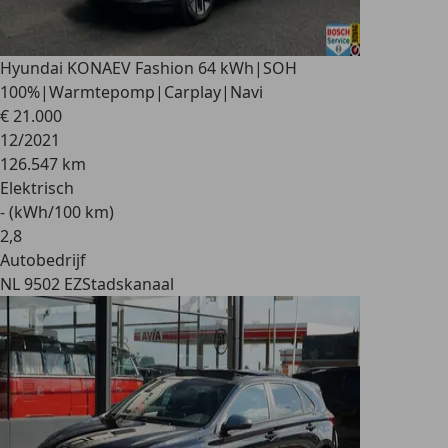
Hyundai KONA
EV Fashion 64 kWh|SOH
100%|Warmtepomp|Carplay|Navi
€ 21.000
12/2021
126.547 km
Elektrisch
- (kWh/100 km)
2
,
8
Autobedrijf
NL 9502 EZ
Stadskanaal