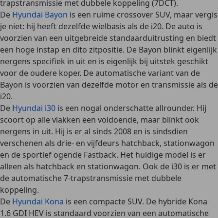
trapstransmissie met dubbele koppeling (7DCT).
De
Hyundai Bayon
is een
ruime crossover SUV
, maar vergis
je niet: hij heeft dezelfde wielbasis als de i20. De auto is
voorzien van een
uitgebreide standaarduitrusting
en biedt
een hoge instap en dito zitpositie. De Bayon blinkt eigenlijk
nergens specifiek in uit en is eigenlijk bij uitstek geschikt
voor de oudere koper. De automatische variant van de
Bayon is voorzien van dezelfde motor en transmissie als de
i20.
De
Hyundai i30
is een nogal
onderschatte allrounder
. Hij
scoort op alle vlakken een voldoende, maar blinkt ook
nergens in uit. Hij is er al sinds 2008 en is sindsdien
verschenen als drie- en vijfdeurs hatchback, stationwagon
en de sportief ogende Fastback. Het huidige model is er
alleen als hatchback en stationwagon
. Ook de i30 is er met
de automatische 7-trapstransmissie met dubbele
koppeling.
De
Hyundai Kona
is een
compacte SUV
. De hybride Kona
1.6 GDI HEV is standaard voorzien van een automatische