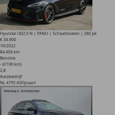
Hyundai i30
2.0 N | PANO | Schaalstoelen | 280 pk
€ 34.900
10/2022
84.456 km
Benzine
- (l/100 km)
2
,
8
Autobedrijf
NL 4793 AS
Fijnaart