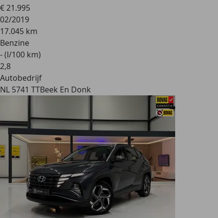
€ 21.995
02/2019
17.045 km
Benzine
- (l/100 km)
2
,
8
Autobedrijf
NL 5741 TT
Beek En Donk