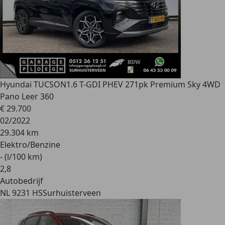
Hyundai TUCSON
1.6 T-GDI PHEV 271pk Premium Sky 4WD
Pano Leer 360
€ 29.700
02/2022
29.304 km
Elektro/Benzine
- (l/100 km)
2
,
8
Autobedrijf
NL 9231 HS
Surhuisterveen