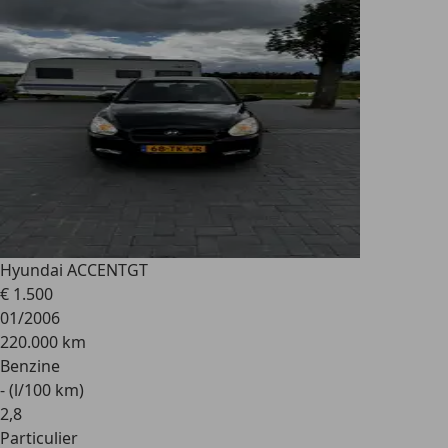
Hyundai ACCENT
GT
€ 1.500
01/2006
220.000 km
Benzine
- (l/100 km)
2
,
8
Particulier