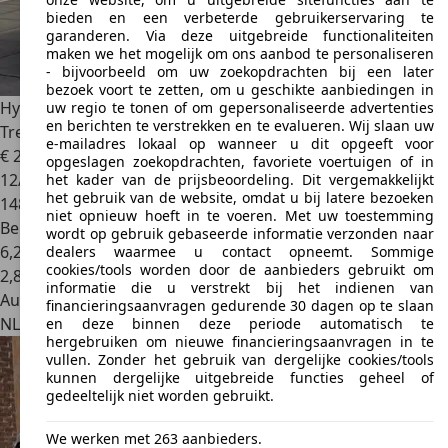
bieden en een verbeterde gebruikerservaring te
garanderen. Via deze uitgebreide functionaliteiten
maken we het mogelijk om ons aanbod te personaliseren
- bijvoorbeeld om uw zoekopdrachten bij een later
bezoek voort te zetten, om u geschikte aanbiedingen in
Hyundai ACCENT
€2850,-1.4i Dynamic Apk 2027 Airco
uw regio te tonen of om gepersonaliseerde advertenties
en berichten te verstrekken en te evalueren. Wij slaan uw
Trekhaak Nap
e-mailadres lokaal op wanneer u dit opgeeft voor
€ 2.850
opgeslagen zoekopdrachten, favoriete voertuigen of in
12/2006
het kader van de prijsbeoordeling. Dit vergemakkelijkt
het gebruik van de website, omdat u bij latere bezoeken
148.959 km
niet opnieuw hoeft in te voeren. Met uw toestemming
Benzine
wordt op gebruik gebaseerde informatie verzonden naar
6,2 l/100 km (gem.)
dealers waarmee u contact opneemt. Sommige
cookies/tools worden door de aanbieders gebruikt om
2
,
8
informatie die u verstrekt bij het indienen van
Autobedrijf
financieringsaanvragen gedurende 30 dagen op te slaan
NL 3047 AC
Rotterdam
en deze binnen deze periode automatisch te
hergebruiken om nieuwe financieringsaanvragen in te
vullen. Zonder het gebruik van dergelijke cookies/tools
kunnen dergelijke uitgebreide functies geheel of
gedeeltelijk niet worden gebruikt.
We werken met 263 aanbieders.