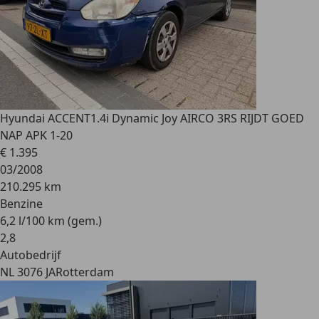
Hyundai ACCENT
1.4i Dynamic Joy AIRCO 3RS RIJDT GOED
NAP APK 1-20
€ 1.395
03/2008
210.295 km
Benzine
6,2 l/100 km (gem.)
2
,
8
Autobedrijf
NL 3076 JA
Rotterdam