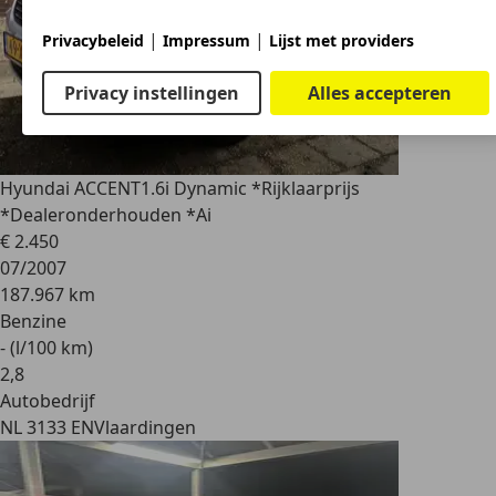
|
|
Privacybeleid
Impressum
Lijst met providers
Privacy instellingen
Alles accepteren
Hyundai ACCENT
1.6i Dynamic *Rijklaarprijs
*Dealeronderhouden *Ai
€ 2.450
07/2007
187.967 km
Benzine
- (l/100 km)
2
,
8
Autobedrijf
NL 3133 EN
Vlaardingen