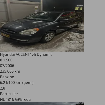
Hyundai ACCENT
1.4i Dynamic
€ 1.500
07/2006
235.000 km
Benzine
6,2 l/100 km (gem.)
2
,
8
Particulier
NL 4816 GP
Breda