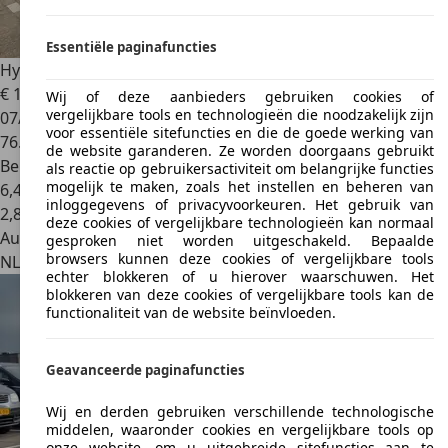
Essentiële paginafuncties
Hyundai ACCENT
1.3i LS VERKOCHT, VERKOCHT
€ 1.500
Wij of deze aanbieders gebruiken cookies of
vergelijkbare tools en technologieën die noodzakelijk zijn
07/2003
voor essentiële sitefuncties en die de goede werking van
76.535 km
de website garanderen. Ze worden doorgaans gebruikt
Benzine
als reactie op gebruikersactiviteit om belangrijke functies
mogelijk te maken, zoals het instellen en beheren van
6,4 l/100 km (gem.)
inloggegevens of privacyvoorkeuren. Het gebruik van
2
,
8
deze cookies of vergelijkbare technologieën kan normaal
Autobedrijf
gesproken niet worden uitgeschakeld. Bepaalde
browsers kunnen deze cookies of vergelijkbare tools
NL 3861 AX
Nijkerk
echter blokkeren of u hierover waarschuwen. Het
blokkeren van deze cookies of vergelijkbare tools kan de
functionaliteit van de website beïnvloeden.
Geavanceerde paginafuncties
Wij en derden gebruiken verschillende technologische
middelen, waaronder cookies en vergelijkbare tools op
onze website, om u uitgebreide sitefuncties aan te