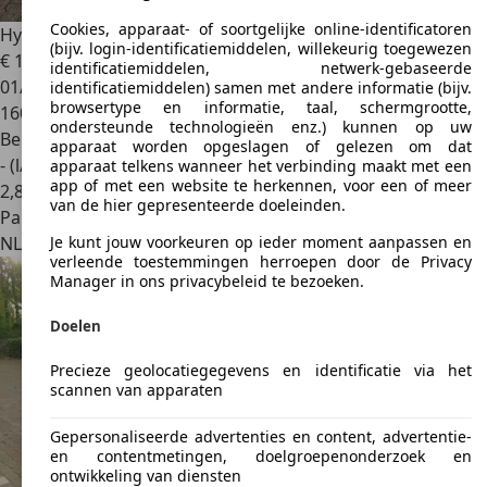
Cookies, apparaat- of soortgelijke online-identificatoren
Hyundai ACCENT
ACCENT 1.3i LS
(bijv. login-identificatiemiddelen, willekeurig toegewezen
€ 1.500
identificatiemiddelen, netwerk-gebaseerde
01/2003
identificatiemiddelen) samen met andere informatie (bijv.
browsertype en informatie, taal, schermgrootte,
160.000 km
ondersteunde technologieën enz.) kunnen op uw
Benzine
apparaat worden opgeslagen of gelezen om dat
- (l/100 km)
apparaat telkens wanneer het verbinding maakt met een
app of met een website te herkennen, voor een of meer
2
,
8
van de hier gepresenteerde doeleinden.
Particulier
NL 3601DC
Maarssen
Je kunt jouw voorkeuren op ieder moment aanpassen en
verleende toestemmingen herroepen door de Privacy
Manager in ons privacybeleid te bezoeken.
Doelen
Precieze geolocatiegegevens en identificatie via het
scannen van apparaten
Gepersonaliseerde advertenties en content, advertentie-
en contentmetingen, doelgroepenonderzoek en
ontwikkeling van diensten