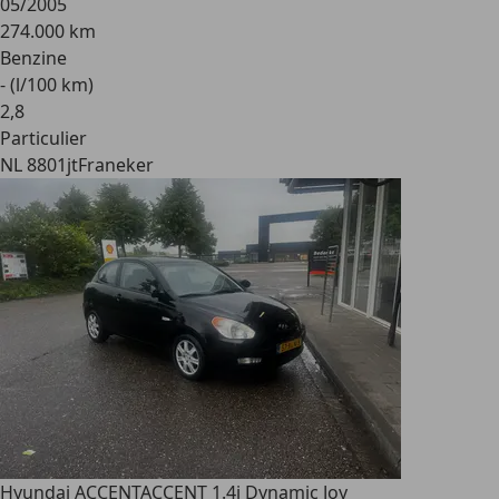
05/2005
274.000 km
Benzine
- (l/100 km)
2
,
8
Particulier
NL 8801jt
Franeker
Hyundai ACCENT
ACCENT 1.4i Dynamic Joy