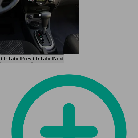
btnLabelPrev
btnLabelNext