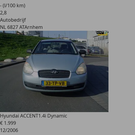
- (l/100 km)
2
,
8
Autobedrijf
NL 6827 AT
Arnhem
Hyundai ACCENT
1.4i Dynamic
€ 1.999
12/2006