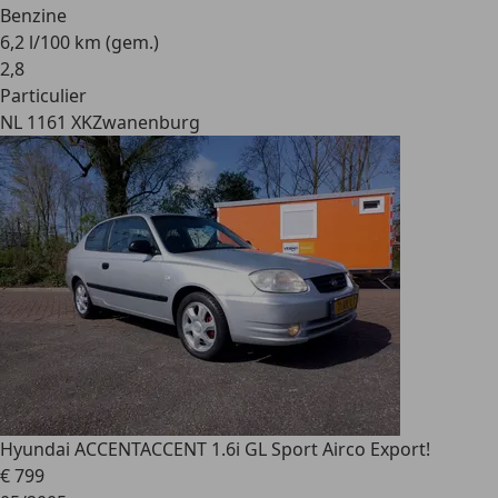
Benzine
6,2 l/100 km (gem.)
2
,
8
Particulier
NL 1161 XK
Zwanenburg
Hyundai ACCENT
ACCENT 1.6i GL Sport Airco Export!
€ 799