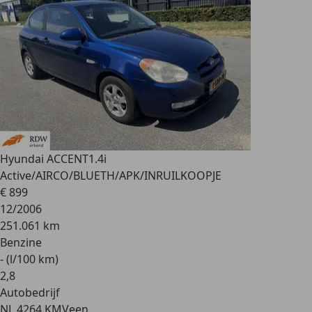
Hyundai ACCENT
1.4i
Active/AIRCO/BLUETH/APK/INRUILKOOPJE
€ 899
12/2006
251.061 km
Benzine
- (l/100 km)
2
,
8
Autobedrijf
NL 4264 KM
Veen