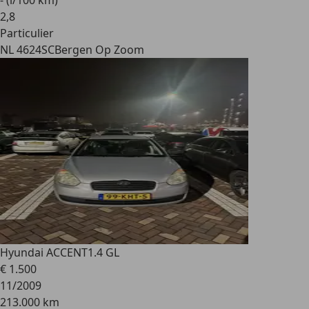
- (l/100 km)
2
,
8
Particulier
NL 4624SC
Bergen Op Zoom
Hyundai ACCENT
1.4 GL
€ 1.500
11/2009
213.000 km