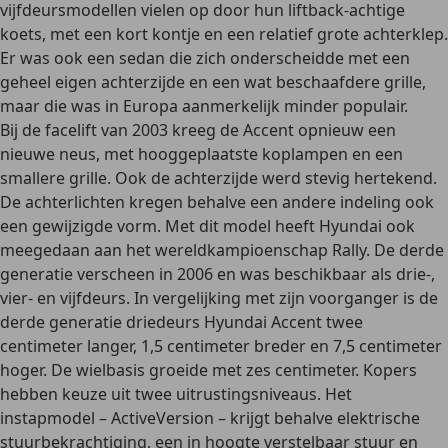
vijfdeursmodellen vielen op door hun liftback-achtige
koets, met een kort kontje en een relatief grote achterklep.
Er was ook een sedan die zich onderscheidde met een
geheel eigen achterzijde en een wat
beschaafdere grille
,
maar die was in Europa aanmerkelijk minder populair.
Bij de
facelift van 2003
kreeg de Accent opnieuw een
nieuwe neus, met hooggeplaatste koplampen en een
smallere grille. Ook de achterzijde werd stevig hertekend.
De achterlichten kregen behalve een andere indeling ook
een gewijzigde vorm. Met dit model heeft Hyundai ook
meegedaan aan het
wereldkampioenschap Rally
. De derde
generatie verscheen in 2006 en was beschikbaar als drie-,
vier- en vijfdeurs. In vergelijking met zijn voorganger is de
derde generatie driedeurs Hyundai Accent twee
centimeter langer, 1,5 centimeter breder en 7,5 centimeter
hoger. De wielbasis groeide met zes centimeter. Kopers
hebben keuze uit
twee uitrustingsniveaus
. Het
instapmodel – ActiveVersion – krijgt behalve elektrische
stuurbekrachtiging, een in hoogte verstelbaar stuur en