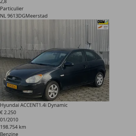
2
,
8
Particulier
NL 9613DG
Meerstad
Hyundai ACCENT
1.4i Dynamic
€ 2.250
01/2010
198.754 km
Benzine