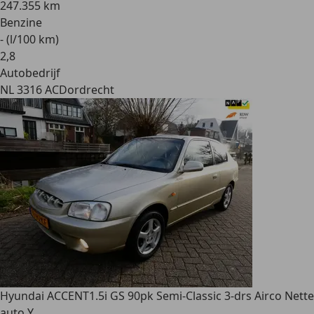
247.355 km
Benzine
- (l/100 km)
2
,
8
Autobedrijf
NL 3316 AC
Dordrecht
Hyundai ACCENT
1.5i GS 90pk Semi-Classic 3-drs Airco Nette
auto Y