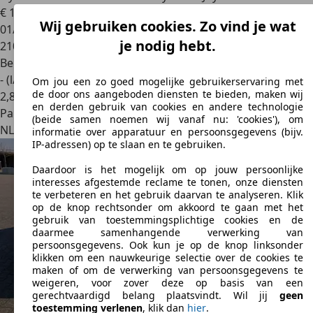
€ 1.900
Wij gebruiken cookies. Zo vind je wat
01/2010
je nodig hebt.
210.457 km
Benzine
- (l/100 km)
Om jou een zo goed mogelijke gebruikerservaring met
de door ons aangeboden diensten te bieden, maken wij
2
,
8
en derden gebruik van cookies en andere technologie
Particulier
(beide samen noemen wij vanaf nu: 'cookies'), om
NL 4811zt
Breda
informatie over apparatuur en persoonsgegevens (bijv.
IP-adressen) op te slaan en te gebruiken.
Daardoor is het mogelijk om op jouw persoonlijke
interesses afgestemde reclame te tonen, onze diensten
te verbeteren en het gebruik daarvan te analyseren. Klik
op de knop rechtsonder om akkoord te gaan met het
gebruik van toestemmingsplichtige cookies en de
daarmee samenhangende verwerking van
persoonsgegevens. Ook kun je op de knop linksonder
klikken om een nauwkeurige selectie over de cookies te
maken of om de verwerking van persoonsgegevens te
weigeren, voor zover deze op basis van een
gerechtvaardigd belang plaatsvindt. Wil jij
geen
toestemming verlenen
, klik dan
hier
.