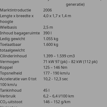
generatie)
Marktintroductie
2006
Lengte x breedte x
4,0 x 1,7 x 1,4 m
hoogte
Wielbasis
2,5 m
Inhoud bagageruimte
390 l
Ledig gewicht
1.055 kg
Toelaatbaar
1.600 kg
totaalgewicht
Cilinderinhoud
1.399 – 1.599 cm3
Vermogen
71 kW 97 (pk) – 82 kW (112 pk)
Koppel
125 – 146 Nm
Topsnelheid
177 - 190 km/u
Acceleratie van 0 tot
10,2 - 12,3 sec
100 km/u
Tankinhoud
45 l
Verbruik
6,2 – 6,4 l/100 km
CO₂-uitstoot
146 – 152 g/km