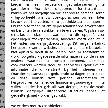
exemplaar uit 2008 voor 9.895 euro, maar die heeft dan
bieden en een verbeterde gebruikerservaring te
ook slechts 73.000 km op de teller. Een vergelijkbare
garanderen. Via deze uitgebreide functionaliteiten
maken we het mogelijk om ons aanbod te personaliseren
Hyundai Sonata uit 2010 moet 4.900 euro opbrengen. Je
- bijvoorbeeld om uw zoekopdrachten bij een later
raadt het al: die heeft met 151.000 km behoorlijk wat meer
bezoek voort te zetten, om u geschikte aanbiedingen in
kilometers in de benen.
uw regio te tonen of om gepersonaliseerde advertenties
en berichten te verstrekken en te evalueren. Wij slaan uw
Design
e-mailadres lokaal op wanneer u dit opgeeft voor
Buitenkant
opgeslagen zoekopdrachten, favoriete voertuigen of in
De eerste Hyundai Sonata had een duidelijk
Aziatische
het kader van de prijsbeoordeling. Dit vergemakkelijkt
het gebruik van de website, omdat u bij latere bezoeken
vormgeving
, met een vleugje
Amerikaanse stijl
. De tweede
niet opnieuw hoeft in te voeren. Met uw toestemming
modelgeneratie moest wereldwijd potentiële klanten
wordt op gebruik gebaseerde informatie verzonden naar
aanspreken en dat was terug te zien in het design. De auto
dealers waarmee u contact opneemt. Sommige
cookies/tools worden door de aanbieders gebruikt om
had een mix van Europese en Aziatische stijlkenmerken.
informatie die u verstrekt bij het indienen van
Verantwoordelijk voor het design was
Giorgetto Giugiaro
financieringsaanvragen gedurende 30 dagen op te slaan
van
ItalDesign
, beide geen onbekende namen op gebied
en deze binnen deze periode automatisch te
hergebruiken om nieuwe financieringsaanvragen in te
van autodesign. In 1991 volgde een facelift, waarbij voor-
vullen. Zonder het gebruik van dergelijke cookies/tools
en achterzijde grotendeels opnieuw werden getekend.
kunnen dergelijke uitgebreide functies geheel of
Bij het ontwerp van de Sonata door ItalDesign was alles in
gedeeltelijk niet worden gebruikt.
het werk gesteld om een kwalitatief hoogwaardige auto te
We werken met 263 aanbieders.
maken. Dubbelzijdig verzinkte onderdelen als motor- en