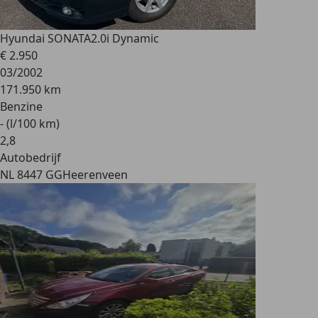
Hyundai SONATA
2.0i Dynamic
€ 2.950
03/2002
171.950 km
Benzine
- (l/100 km)
2
,
8
Autobedrijf
NL 8447 GG
Heerenveen