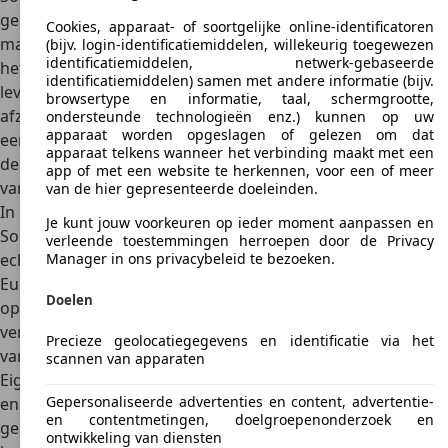
geen achterwielaandrijving meer. Het hoekige ontwerp
Cookies, apparaat- of soortgelijke online-identificatoren
maakte plaats voor een meer aerodynamisch design. Voor
(bijv. login-identificatiemiddelen, willekeurig toegewezen
identificatiemiddelen, netwerk-gebaseerde
het eerst was de Sonata nu ook
over de hele wereld
identificatiemiddelen) samen met andere informatie (bijv.
leverbaar
. Ook Noord-Amerika behoorde tot de
browsertype en informatie, taal, schermgrootte,
afzetmarkten en daar zou de Sonata al snel uitgroeien tot
ondersteunde technologieën enz.) kunnen op uw
apparaat worden opgeslagen of gelezen om dat
een populair model. Bij zijn debuut in Europa in 1989 was
apparaat telkens wanneer het verbinding maakt met een
de Sonata op dat moment pas het derde nieuwe model
app of met een website te herkennen, voor een of meer
van het toen nog jonge merk Hyundai.
van de hier gepresenteerde doeleinden.
In 1993 volgde de derde modelgeneratie van de Hyundai
Je kunt jouw voorkeuren op ieder moment aanpassen en
Sonata. Die verkocht al wat beter in ons land, maar een
verleende toestemmingen herroepen door de Privacy
echte kaskraker werd het nooit. Hoewel de verkopen in
Manager in ons privacybeleid te bezoeken.
Europa nimmer lekker van de grond kwamen en het model
Doelen
op een gegeven moment zelfs helemaal uit Europa
verdween, is de Sonata internationaal uitgegroeid tot
een
Precieze geolocatiegegevens en identificatie via het
van de belangrijkste modellen
voor Hyundai.
scannen van apparaten
Eigenlijk was
alleen de vijfde modelgeneratie
(2005-2010)
Gepersonaliseerde advertenties en content, advertentie-
enigszins succesvol. Het uiterlijk kreeg meer trekjes
en contentmetingen, doelgroepenonderzoek en
gekregen van de Grandeur, destijds het grootste model uit
ontwikkeling van diensten