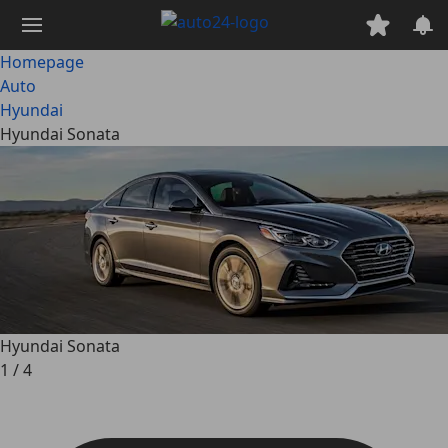
Ga
naar
hoofdinhoud
Homepage
Auto
Hyundai
Hyundai Sonata
Hyundai Sonata
1
/
4