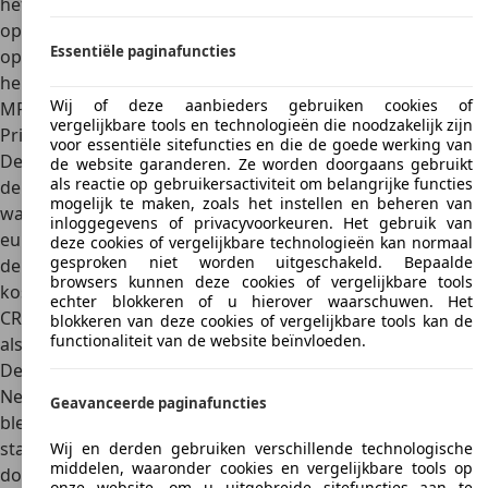
het Hyundai-programma. De grille en koplampen werden
opnieuw vormgegeven en het interieur kreeg een forse
Essentiële paginafuncties
opfrisbeurt. Het dashboard en de console waren zelfs
helemaal nieuw en voorzien van een radio/ cd-speler met
Wij of deze aanbieders gebruiken cookies of
MP3-mogelijkheid en bediening op het stuurwiel.
vergelijkbare tools en technologieën die noodzakelijk zijn
Prijzen
voor essentiële sitefuncties en die de goede werking van
De vijfde generatie van de Hyundai Sonata was ook tevens
de website garanderen. Ze worden doorgaans gebruikt
als reactie op gebruikersactiviteit om belangrijke functies
de
laatste generatie
van de middenklasser die verkrijgbaar
mogelijk te maken, zoals het instellen en beheren van
was in Nederland. De prijzen daarvan startten bij 25.995
inloggegevens of privacyvoorkeuren. Het gebruik van
euro voor de 2.0 DynamicVersion. Voor de StyleVersion lag
deze cookies of vergelijkbare technologieën kan normaal
gesproken niet worden uitgeschakeld. Bepaalde
de nieuwprijs op 28.495 euro. De 2.4 DynamicVersion
browsers kunnen deze cookies of vergelijkbare tools
kostte 27.495 euro en als StyleVersion 29.995 euro. De 2.0
echter blokkeren of u hierover waarschuwen. Het
CRDI tenslotte kostte als DynamicVersion 29.995 euro en
blokkeren van deze cookies of vergelijkbare tools kan de
functionaliteit van de website beïnvloeden.
als StyleVersion 32.495 euro.
De Hyundai Sonata was
nooit echt een populair model in
Nederland
en omdat de verkoopaantallen bescheiden
Geavanceerde paginafuncties
bleven is het huidige occasionaanbod zeer beperkt. Daar
staat tegenover dat als je een
occasion
vindt, de prijs ervan
Wij en derden gebruiken verschillende technologische
middelen, waaronder cookies en vergelijkbare tools op
doorgaans ook zeer betaalbaar is. Een uitzondering is een
onze website, om u uitgebreide sitefuncties aan te