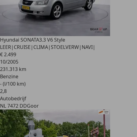
Hyundai SONATA
3.3 V6 Style
LEER|CRUISE|CLIMA|STOELVERW|NAVI|
€ 2.499
10/2005
231.313 km
Benzine
- (l/100 km)
2
,
8
Autobedrijf
NL 7472 DD
Goor