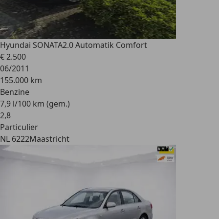
Hyundai SONATA
2.0 Automatik Comfort
€ 2.500
06/2011
155.000 km
Benzine
7,9 l/100 km (gem.)
2
,
8
Particulier
NL 6222
Maastricht