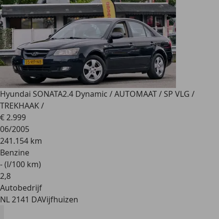
Hyundai SONATA
2.4 Dynamic / AUTOMAAT / SP VLG /
TREKHAAK /
€ 2.999
06/2005
241.154 km
Benzine
- (l/100 km)
2
,
8
Autobedrijf
NL 2141 DA
Vijfhuizen