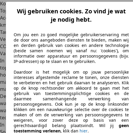
Koppel
197 Nm
Wij gebruiken cookies. Zo vind je wat
Topsnelheid
207 km/u
Acceleratie van 0 tot 100
10,1 sec
je nodig hebt.
km/u
Tankinhoud
70 l
Om jou een zo goed mogelijke gebruikerservaring met
Verbruik
7,7 l/100 km
de door ons aangeboden diensten te bieden, maken wij
en derden gebruik van cookies en andere technologie
CO₂-uitstoot
183 g/km
(beide samen noemen wij vanaf nu: 'cookies'), om
Varianten
informatie over apparatuur en persoonsgegevens (bijv.
In Nederland was de Sonata het
beoogde nieuwe
IP-adressen) op te slaan en te gebruiken.
topmodel
van Hyundai. De middenklasser heeft de
Daardoor is het mogelijk om op jouw persoonlijke
hooggespannen verwachtingen echter nooit waar kunnen
interesses afgestemde reclame te tonen, onze diensten
maken. De eerste Hyundai Sonata kwam in 1985 op de
te verbeteren en het gebruik daarvan te analyseren. Klik
op de knop rechtsonder om akkoord te gaan met het
markt en was een extra luxe versie van de
Hyundai Stellar
.
gebruik van toestemmingsplichtige cookies en de
De Stellar werd al in Europa geleverd en de luxere Sonata
daarmee samenhangende verwerking van
was vooral bedoeld voor de Koreaanse thuismarkt. Het
persoonsgegevens. Ook kun je op de knop linksonder
klikken om een nauwkeurige selectie over de cookies te
was een van de eerste modellen van Hyundai waarvan de
maken of om de verwerking van persoonsgegevens te
techniek compleet in eigen huis werd ontwikkeld.
weigeren, voor zover deze op basis van een
In 1988 diende de
tweede modelgeneratie
van de Hyundai
gerechtvaardigd belang plaatsvindt. Wil jij
geen
toestemming verlenen
, klik dan
hier
.
Sonata zich aan. In tegenstelling tot z'n voorganger had hij