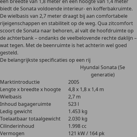
een breedte van 1,8 meter en een hoogte van 1,4 meter
biedt de Sonata voldoende interieur- en kofferbakruimte.
De wielbasis van 2,7 meter draagt bij aan
comfortabele
rijeigenschappen
en stabiliteit op de weg. Qua
zitcomfort
scoort de Sonata naar behoren, al valt de hoofdruimte op
de achterbank – ondanks de veelbelovende rechte daklijn –
wat tegen. Met de beenruimte is het achterin wel goed
gesteld.
De belangrijkste specificaties op een rij
Hyundai Sonata (5e
generatie)
Marktintroductie
2005
Lengte x breedte x hoogte
4,8 x 1,8 x 1,4 m
Wielbasis
2,7 m
Inhoud bagageruimte
523 l
Ledig gewicht
1.453 kg
Toelaatbaar totaalgewicht
2.030 kg
Cilinderinhoud
1.998 cc
Vermogen
121 kW / 164 pk