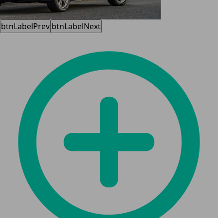
btnLabelPrev
btnLabelNext