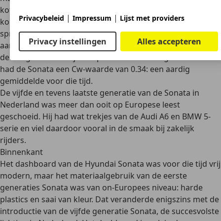
kofferklep, portieren, voor- en achterspatborden,
|
|
Privacybeleid
Impressum
Lijst met providers
kokerbalken en bodemplaatdelen waren daarvan een
sprekend voorbeeld. De bumpers konden een onschuldige
Privacy instellingen
Alles accepteren
aanrijding weerstaan en
stevige kreukelzones
verhoogden
de veiligheid. Met zijn aflopende neus en hoge kofferbak
had de Sonata een Cw-waarde van 0.34: een aardig
gemiddelde voor die tijd.
De vijfde en tevens laatste generatie van de Sonata in
Nederland was meer dan ooit op Europese leest
geschoeid. Hij had wat trekjes van de
Audi A6
en
BMW 5-
serie
en viel daardoor vooral in de smaak bij zakelijk
rijders.
Binnenkant
Het dashboard van de Hyundai Sonata was voor die tijd vrij
modern, maar het materiaalgebruik van de eerste
generaties Sonata was van
on-Europees niveau
: harde
plastics en saai van kleur. Dat veranderde enigszins met de
introductie van de vijfde generatie Sonata, de succesvolste