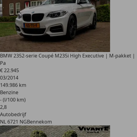
BMW 235
2-serie Coupé M235i High Executive | M-pakket |
Pa
€ 22.945
03/2014
149.986 km
Benzine
- (l/100 km)
2
,
8
Autobedrijf
NL 6721 NG
Bennekom