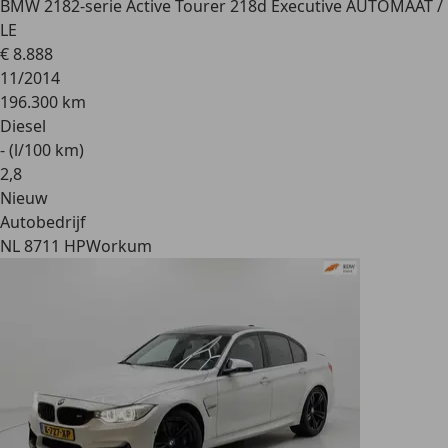
BMW 218
2-serie Active Tourer 218d Executive AUTOMAAT /
LE
€ 8.888
11/2014
196.300 km
Diesel
- (l/100 km)
2
,
8
Nieuw
Autobedrijf
NL 8711 HP
Workum