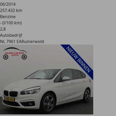
06/2014
257.432 km
Benzine
- (l/100 km)
2
,
8
Autobedrijf
NL 7961 EA
Ruinerwold