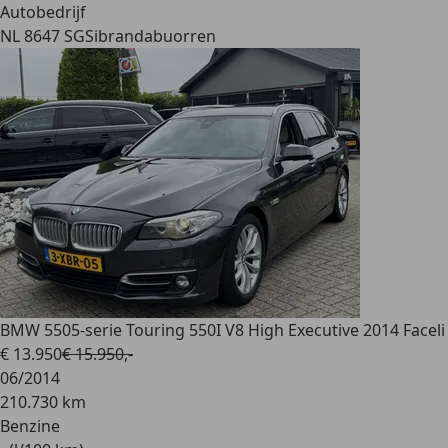
Autobedrijf
NL 8647 SG
Sibrandabuorren
BMW 550
5-serie Touring 550I V8 High Executive 2014 Faceli
€ 13.950
€ 15.950,-
06/2014
210.730 km
Benzine