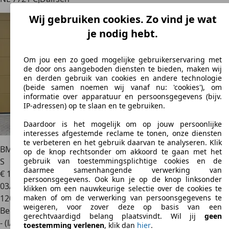
Wij gebruiken cookies. Zo vind je wat
je nodig hebt.
Om jou een zo goed mogelijke gebruikerservaring met
de door ons aangeboden diensten te bieden, maken wij
en derden gebruik van cookies en andere technologie
(beide samen noemen wij vanaf nu: 'cookies'), om
informatie over apparatuur en persoonsgegevens (bijv.
IP-adressen) op te slaan en te gebruiken.
Daardoor is het mogelijk om op jouw persoonlijke
interesses afgestemde reclame te tonen, onze diensten
te verbeteren en het gebruik daarvan te analyseren. Klik
BMW Z4
Roadster sDrive20i Executive * Stuurverwarming *
op de knop rechtsonder om akkoord te gaan met het
S
gebruik van toestemmingsplichtige cookies en de
daarmee samenhangende verwerking van
€ 19.950
persoonsgegevens. Ook kun je op de knop linksonder
03/2014
klikken om een nauwkeurige selectie over de cookies te
120.240 km
maken of om de verwerking van persoonsgegevens te
weigeren, voor zover deze op basis van een
Benzine
gerechtvaardigd belang plaatsvindt. Wil jij
geen
- (l/100 km)
toestemming verlenen
, klik dan
hier
.