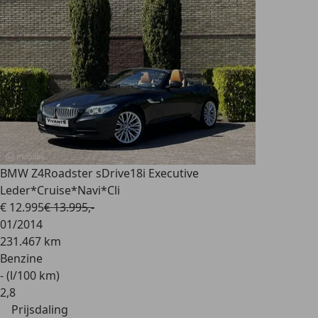
BMW Z4
Roadster sDrive18i Executive
Leder*Cruise*Navi*Cli
€ 12.995
€ 13.995,-
01/2014
231.467 km
Benzine
- (l/100 km)
2
,
8
Prijsdaling