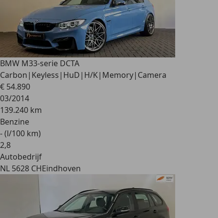
BMW M3
3-serie DCTA
Carbon|Keyless|HuD|H/K|Memory|Camera
€ 54.890
03/2014
139.240 km
Benzine
- (l/100 km)
2
,
8
Autobedrijf
NL 5628 CH
Eindhoven