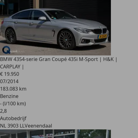
BMW 435
4-serie Gran Coupé 435i M-Sport | H&K |
CARPLAY |
€ 19.950
07/2014
183.083 km
Benzine
- (l/100 km)
2
,
8
Autobedrijf
NL 3903 LL
Veenendaal