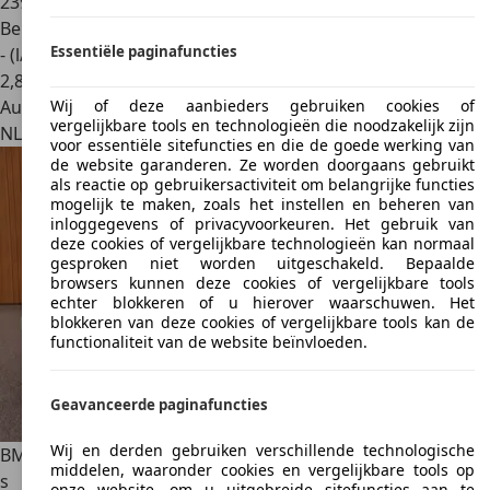
239.725 km
Benzine
Essentiële paginafuncties
- (l/100 km)
2
,
8
Autobedrijf
Wij of deze aanbieders gebruiken cookies of
vergelijkbare tools en technologieën die noodzakelijk zijn
NL 7327 JZ
Apeldoorn
voor essentiële sitefuncties en die de goede werking van
de website garanderen. Ze worden doorgaans gebruikt
als reactie op gebruikersactiviteit om belangrijke functies
mogelijk te maken, zoals het instellen en beheren van
inloggegevens of privacyvoorkeuren. Het gebruik van
deze cookies of vergelijkbare technologieën kan normaal
gesproken niet worden uitgeschakeld. Bepaalde
browsers kunnen deze cookies of vergelijkbare tools
echter blokkeren of u hierover waarschuwen. Het
blokkeren van deze cookies of vergelijkbare tools kan de
functionaliteit van de website beïnvloeden.
Geavanceerde paginafuncties
Wij en derden gebruiken verschillende technologische
BMW X1
SDrive20i M-sport Limited Series camera trekhaak
middelen, waaronder cookies en vergelijkbare tools op
s
onze website, om u uitgebreide sitefuncties aan te