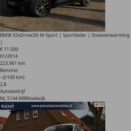
BMW X3
xDrive20i M-Sport | Sportleder | Stoelverwarming
|
€ 11.500
01/2014
223.961 km
Benzine
- (l/100 km)
2
,
8
Autobedrijf
NL 5144 MB
Waalwijk