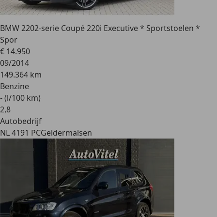
BMW 220
2-serie Coupé 220i Executive * Sportstoelen *
Spor
€ 14.950
09/2014
149.364 km
Benzine
- (l/100 km)
2
,
8
Autobedrijf
NL 4191 PC
Geldermalsen