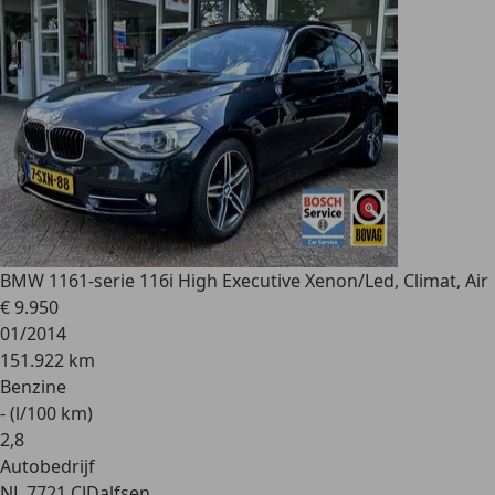
BMW 116
1-serie 116i High Executive Xenon/Led, Climat, Air
€ 9.950
01/2014
151.922 km
Benzine
- (l/100 km)
2
,
8
Autobedrijf
NL 7721 CJ
Dalfsen