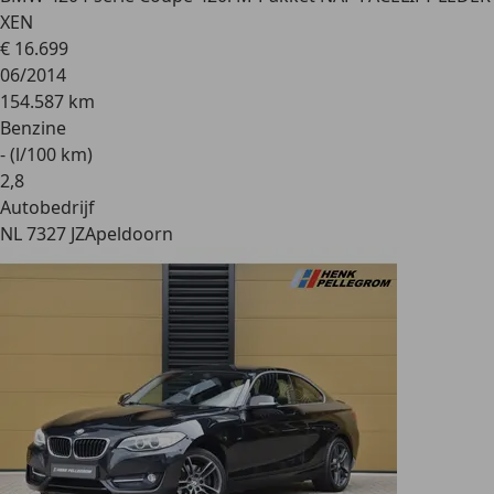
XEN
€ 16.699
06/2014
154.587 km
Benzine
- (l/100 km)
2
,
8
Autobedrijf
NL 7327 JZ
Apeldoorn