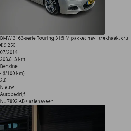
BMW 316
3-serie Touring 316i M pakket navi, trekhaak, crui
€ 9.250
07/2014
208.813 km
Benzine
- (l/100 km)
2
,
8
Nieuw
Autobedrijf
NL 7892 AB
Klazienaveen