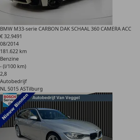
BMW M3
3-serie CARBON DAK SCHAAL 360 CAMERA ACC
€ 32.949
1
08/2014
181.622 km
Benzine
- (l/100 km)
2
,
8
Autobedrijf
NL 5015 AS
Tilburg