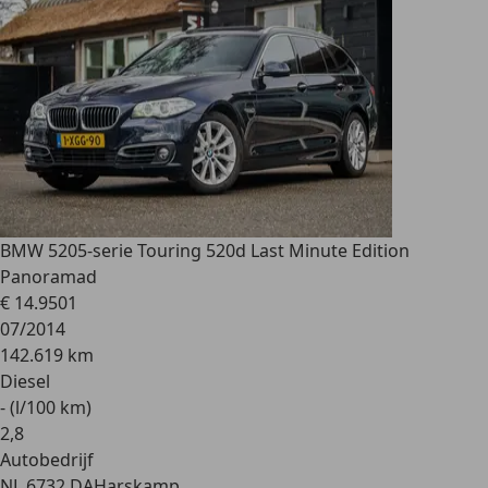
BMW 520
5-serie Touring 520d Last Minute Edition
Panoramad
€ 14.950
1
07/2014
142.619 km
Diesel
- (l/100 km)
2
,
8
Autobedrijf
NL 6732 DA
Harskamp