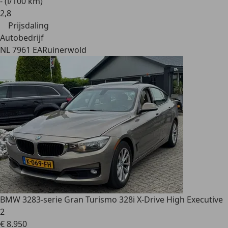
- (l/100 km)
2
,
8
Prijsdaling
Autobedrijf
NL 7961 EA
Ruinerwold
BMW 328
3-serie Gran Turismo 328i X-Drive High Executive
2
€ 8.950