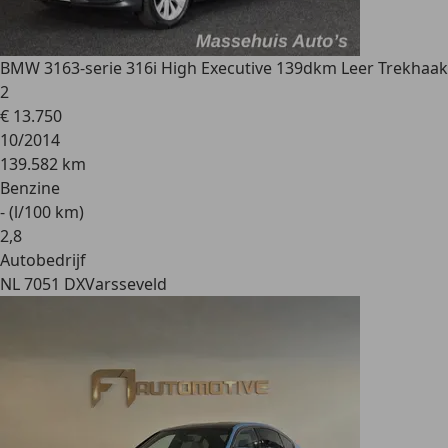
BMW 316
3-serie 316i High Executive 139dkm Leer Trekhaak
2
€ 13.750
10/2014
139.582 km
Benzine
- (l/100 km)
2
,
8
Autobedrijf
NL 7051 DX
Varsseveld