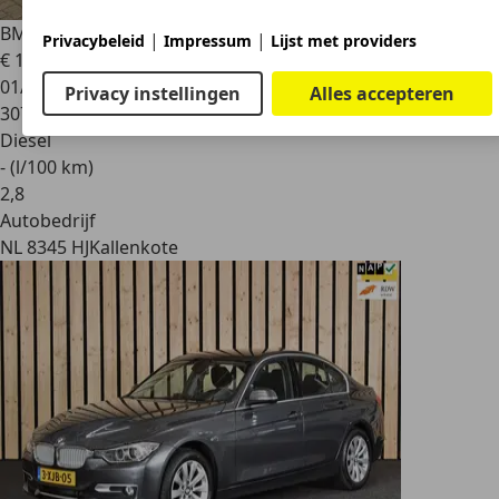
BMW X5
M50d
|
|
Privacybeleid
Impressum
Lijst met providers
€ 14.995
01/2014
Privacy instellingen
Alles accepteren
307.169 km
Diesel
- (l/100 km)
2
,
8
Autobedrijf
NL 8345 HJ
Kallenkote