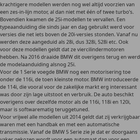
krachtigere modellen werden nog wel altijd voorzien van
een zes-in-lijn motor, al dan niet met één of twee turbo’s.
Bovendien kwamen de 25i-modellen te vervallen. Een
typeaanduiding die sinds jaar en dag gebruikt werd voor
versies die net iets boven de 20i-versies stonden. Vanaf nu
werden deze aangeduid als 28i, dus 328i, 528i etc. Ook
voor deze modellen geldt dat ze viercilindermotoren
hebben. Na 2016 draaide BMW dit overigens terug en werd
de modelaanduiding alsnog 25i.
Voor de 1 Serie voegde BMW nog een motorisering toe
onder de 116i, de toen kleinste motor. BMW introduceerde
de 114i, die vooral voor de zakelijke markt erg interessant
was door zijn lage uitstoot en verbruik. De auto beschikt
overigens over dezelfde motor als de 116i, 118i en 120i,
maar is softwarematig teruggetuned.
Voor vrijwel alle modellen uit 2014 geldt dat zij verkrijgbaar
waren met een
handbak en met een automatische
transmissie
. Vanaf de BMW 5 Serie zie je dat er doorgaans
vaker gekozen wordt voor een automaat dan voor een