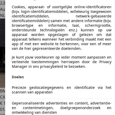
2
,
8
Cookies, apparaat- of soortgelijke online-identificatoren
Autobedrijf
(bijv. login-identificatiemiddelen, willekeurig toegewezen
NL 4191 PC
Geldermalsen
identificatiemiddelen, netwerk-gebaseerde
identificatiemiddelen) samen met andere informatie (bijv.
browsertype en informatie, taal, schermgrootte,
ondersteunde technologieën enz.) kunnen op uw
apparaat worden opgeslagen of gelezen om dat
apparaat telkens wanneer het verbinding maakt met een
app of met een website te herkennen, voor een of meer
van de hier gepresenteerde doeleinden.
Je kunt jouw voorkeuren op ieder moment aanpassen en
verleende toestemmingen herroepen door de Privacy
Manager in ons privacybeleid te bezoeken.
Doelen
Precieze geolocatiegegevens en identificatie via het
BMW X3
XDrive28i High Executive TREKHAAK MEMORY
scannen van apparaten
CAMERA CL
€ 11.749
Gepersonaliseerde advertenties en content, advertentie-
en contentmetingen, doelgroepenonderzoek en
01/2014
ontwikkeling van diensten