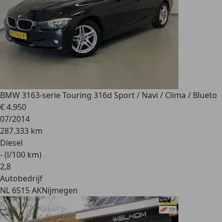
BMW 316
3-serie Touring 316d Sport / Navi / Clima / Blueto
€ 4.950
07/2014
287.333 km
Diesel
- (l/100 km)
2
,
8
Autobedrijf
NL 6515 AK
Nijmegen