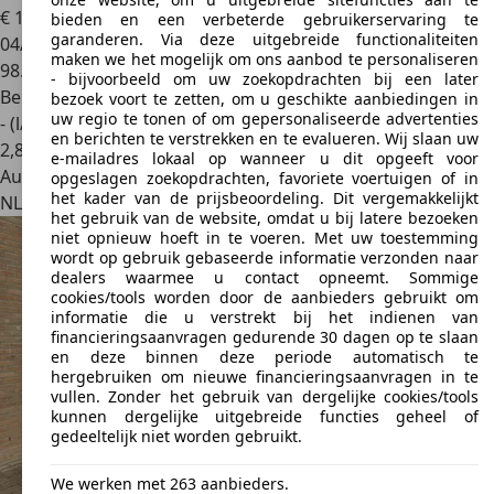
€ 14.940
bieden en een verbeterde gebruikerservaring te
garanderen. Via deze uitgebreide functionaliteiten
04/2014
maken we het mogelijk om ons aanbod te personaliseren
98.236 km
- bijvoorbeeld om uw zoekopdrachten bij een later
Benzine
bezoek voort te zetten, om u geschikte aanbiedingen in
uw regio te tonen of om gepersonaliseerde advertenties
- (l/100 km)
en berichten te verstrekken en te evalueren. Wij slaan uw
2
,
8
e-mailadres lokaal op wanneer u dit opgeeft voor
Autobedrijf
opgeslagen zoekopdrachten, favoriete voertuigen of in
het kader van de prijsbeoordeling. Dit vergemakkelijkt
NL 1841 JJ
Stompetoren
het gebruik van de website, omdat u bij latere bezoeken
niet opnieuw hoeft in te voeren. Met uw toestemming
wordt op gebruik gebaseerde informatie verzonden naar
dealers waarmee u contact opneemt. Sommige
cookies/tools worden door de aanbieders gebruikt om
informatie die u verstrekt bij het indienen van
financieringsaanvragen gedurende 30 dagen op te slaan
en deze binnen deze periode automatisch te
hergebruiken om nieuwe financieringsaanvragen in te
vullen. Zonder het gebruik van dergelijke cookies/tools
kunnen dergelijke uitgebreide functies geheel of
gedeeltelijk niet worden gebruikt.
We werken met 263 aanbieders.