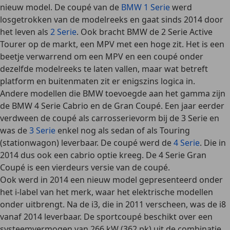
nieuw model.
De coupé van de
BMW 1 Serie
werd
losgetrokken van de modelreeks en gaat sinds 2014 door
het leven als
2 Serie
. Ook bracht BMW de 2 Serie Active
Tourer op de markt, een MPV met een hoge zit. Het is een
beetje verwarrend om een MPV en een coupé onder
dezelfde modelreeks te laten vallen, maar wat betreft
platform en buitenmaten zit er enigszins logica in.
Andere modellen die BMW toevoegde aan het gamma zijn
de
BMW 4 Serie
Cabrio en de Gran Coupé. Een jaar eerder
verdween de coupé als carrosserievorm bij de 3 Serie en
was de
3 Serie
enkel nog als sedan of als Touring
(stationwagon) leverbaar. De coupé werd de
4 Serie
. Die in
2014 dus ook een cabrio optie kreeg. De 4 Serie Gran
Coupé is een vierdeurs versie van de coupé.
Ook werd in 2014 een nieuw model gepresenteerd onder
het
i-label
van het merk, waar het elektrische modellen
onder uitbrengt. Na de i3, die in 2011 verscheen, was de i8
vanaf 2014 leverbaar. De sportcoupé beschikt over een
systeemvermogen van 266 kW (362 pk) uit de combinatie