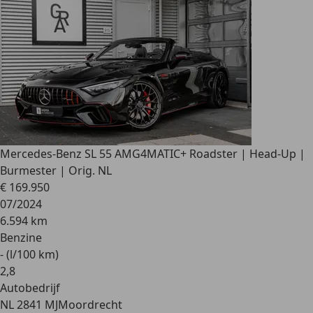
Mercedes-Benz SL 55 AMG
4MATIC+ Roadster | Head-Up |
Burmester | Orig. NL
€ 169.950
07/2024
6.594 km
Benzine
- (l/100 km)
2
,
8
Autobedrijf
NL 2841 MJ
Moordrecht