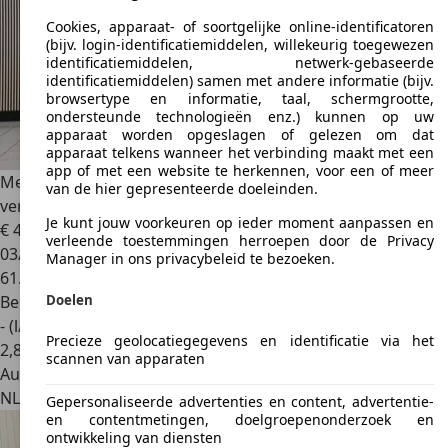
Cookies, apparaat- of soortgelijke online-identificatoren
(bijv. login-identificatiemiddelen, willekeurig toegewezen
identificatiemiddelen, netwerk-gebaseerde
identificatiemiddelen) samen met andere informatie (bijv.
browsertype en informatie, taal, schermgrootte,
ondersteunde technologieën enz.) kunnen op uw
apparaat worden opgeslagen of gelezen om dat
apparaat telkens wanneer het verbinding maakt met een
app of met een website te herkennen, voor een of meer
Mercedes-Benz SL 55 AMG
55|Ventilatie|Keyless|ABC
van de hier gepresenteerde doeleinden.
vering
Je kunt jouw voorkeuren op ieder moment aanpassen en
€ 43.000
verleende toestemmingen herroepen door de Privacy
03/2004
Manager in ons privacybeleid te bezoeken.
61.210 km
Doelen
Benzine
- (l/100 km)
Precieze geolocatiegegevens en identificatie via het
2
,
8
scannen van apparaten
Autobedrijf
NL 9502 EZ
Stadskanaal
Gepersonaliseerde advertenties en content, advertentie-
en contentmetingen, doelgroepenonderzoek en
ontwikkeling van diensten