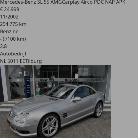
Mercedes-Benz SL 55 AMG
Carplay Airco PDC NAP APK
€ 24.999
11/2002
294.775 km
Benzine
- (l/100 km)
2
,
8
Autobedrijf
NL 5011 EE
Tilburg