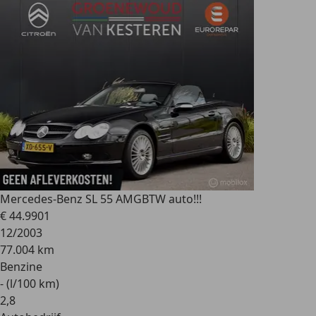
Mercedes-Benz SL 55 AMG
BTW auto!!!
€ 44.990
1
12/2003
77.004 km
Benzine
- (l/100 km)
2
,
8