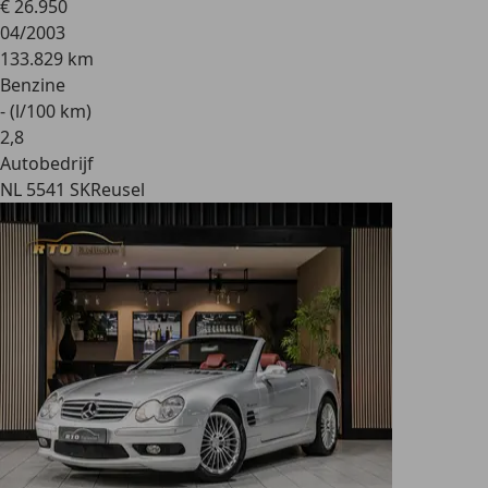
€ 26.950
04/2003
133.829 km
Benzine
- (l/100 km)
2
,
8
Autobedrijf
NL 5541 SK
Reusel