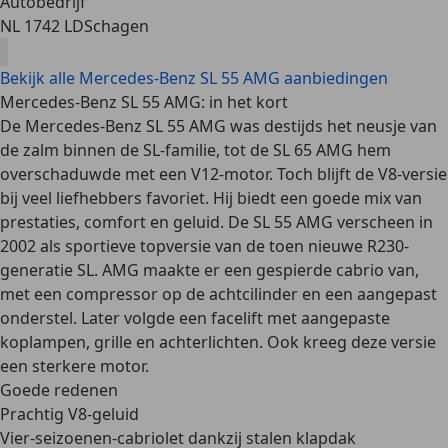
Autobedrijf
NL 1742 LD
Schagen
Bekijk alle Mercedes-Benz SL 55 AMG aanbiedingen
Mercedes-Benz SL 55 AMG: in het kort
De
Mercedes-Benz SL 55 AMG
was destijds het neusje van
de zalm binnen de SL-familie, tot de SL 65 AMG hem
overschaduwde met een V12-motor. Toch blijft de V8-versie
bij veel liefhebbers favoriet. Hij biedt een
goede mix van
prestaties
,
comfort
en
geluid
. De SL 55 AMG verscheen in
2002 als sportieve topversie van de toen nieuwe R230-
generatie SL. AMG maakte er een gespierde cabrio van,
met een compressor op de achtcilinder en een aangepast
onderstel. Later volgde een facelift met aangepaste
koplampen, grille en achterlichten. Ook kreeg deze versie
een sterkere motor.
Goede redenen
Prachtig
V8-geluid
Vier-seizoenen-cabriolet dankzij
stalen klapdak