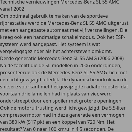
Technische vernieuwingen Mercedes-Benz SL 55 AMG
vanaf 2002
Om optimaal gebruik te maken van de sportieve
rijprestaties werd de Mercedes-Benz SL 55 AMG uitgerust
met een
aangepaste automaat
met vijf versnellingen. Die
kreeg ook een handmatige schakelmodus. Ook het ESP-
systeem werd aangepast. Het systeem is wat
vergevingsgezinder als het achtersteven omkomt.
Derde generatie Mercedes-Benz SL 55 AMG (2006-2008)
Na de
facelift
die de SL-modellen in 2006 ondergingen,
presenteerde ook de Mercedes-Benz SL 55 AMG zich met
een
licht gewijzigd uiterlijk
. De dynamische indruk van de
spitsere voorkant met het gewijzigde radiatorrooster, dat
voortaan drie lamellen had in plaats van vier, werd
onderstreept door
een spoiler met grotere openingen
.
Ook de motoruitrusting werd licht gewijzigd. De 5,5-liter
compressormotor had in deze generatie een vermogen
van 380 kW (517 pk) en een koppel van 720 Nm. Het
resultaat? Van 0 naar 100 km/u in 4,5 seconden. De