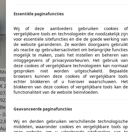
Essentiële paginafuncties
Wij of deze aanbieders gebruiken cookies of
vergelijkbare tools en technologieën die noodzakelijk zijn
voor essentiële sitefuncties en die de goede werking van
de website garanderen. Ze worden doorgaans gebruikt
als reactie op gebruikersactiviteit om belangrijke functies
mogelijk te maken, zoals het instellen en beheren van
inloggegevens of privacyvoorkeuren. Het gebruik van
deze cookies of vergelijkbare technologieën kan normaal
gesproken niet worden uitgeschakeld. Bepaalde
Mercedes-Benz SL 55 AMG
ZEER NETTE AUTO,
browsers kunnen deze cookies of vergelijkbare tools
BIJTELLINGSVRIENDELIJK, ETC….
echter blokkeren of u hierover waarschuwen. Het
€ 29.950
blokkeren van deze cookies of vergelijkbare tools kan de
functionaliteit van de website beïnvloeden.
07/2002
92.601 km
Benzine
Geavanceerde paginafuncties
- (l/100 km)
2
,
8
Wij en derden gebruiken verschillende technologische
middelen, waaronder cookies en vergelijkbare tools op
Autobedrijf
onze website, om u uitgebreide sitefuncties aan te