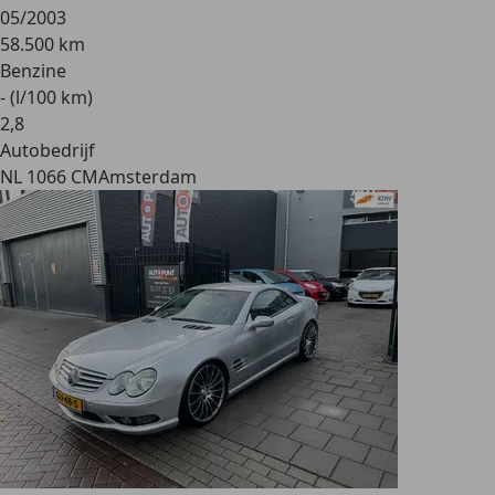
05/2003
58.500 km
Benzine
- (l/100 km)
2
,
8
Autobedrijf
NL 1066 CM
Amsterdam