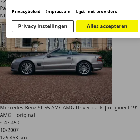
2
,
8
Particulier
|
|
Privacybeleid
Impressum
Lijst met providers
NL 8326
Steenwijkerland
Privacy instellingen
Alles accepteren
Mercedes-Benz SL 55 AMG
AMG Driver pack | origineel 19”
AMG | original
€ 47.450
10/2007
125.463 km