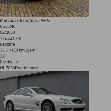
Mercedes-Benz SL 55 AMG
€ 25.246
02/2003
172.621 km
Benzine
13,5 l/100 km (gem.)
2
,
8
Particulier
NL 7006
Doetinchem