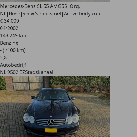
Mercedes-Benz SL 55 AMG
55|Org.
NL|Bose|verw/ventil.stoel|Active body cont
€ 34.000
04/2002
143.249 km
Benzine
- (l/100 km)
2
,
8
Autobedrijf
NL 9502 EZ
Stadskanaal