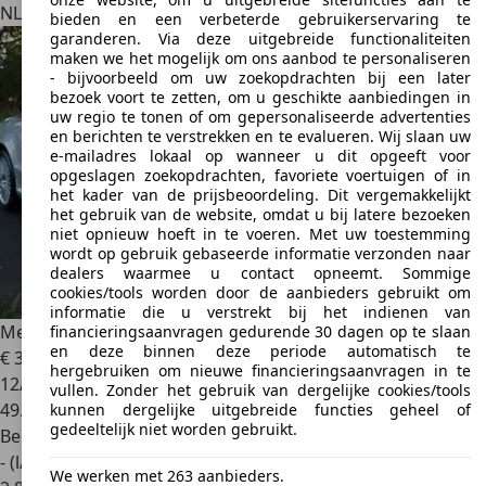
NL 7331 HK
Apeldoorn
bieden en een verbeterde gebruikerservaring te
garanderen. Via deze uitgebreide functionaliteiten
maken we het mogelijk om ons aanbod te personaliseren
- bijvoorbeeld om uw zoekopdrachten bij een later
bezoek voort te zetten, om u geschikte aanbiedingen in
uw regio te tonen of om gepersonaliseerde advertenties
en berichten te verstrekken en te evalueren. Wij slaan uw
e-mailadres lokaal op wanneer u dit opgeeft voor
opgeslagen zoekopdrachten, favoriete voertuigen of in
het kader van de prijsbeoordeling. Dit vergemakkelijkt
het gebruik van de website, omdat u bij latere bezoeken
niet opnieuw hoeft in te voeren. Met uw toestemming
wordt op gebruik gebaseerde informatie verzonden naar
dealers waarmee u contact opneemt. Sommige
cookies/tools worden door de aanbieders gebruikt om
informatie die u verstrekt bij het indienen van
Mercedes-Benz SL 55 AMG
REAL COLLECTABLE
financieringsaanvragen gedurende 30 dagen op te slaan
en deze binnen deze periode automatisch te
€ 38.950
hergebruiken om nieuwe financieringsaanvragen in te
12/2003
vullen. Zonder het gebruik van dergelijke cookies/tools
49.888 km
kunnen dergelijke uitgebreide functies geheel of
gedeeltelijk niet worden gebruikt.
Benzine
- (l/100 km)
We werken met 263 aanbieders.