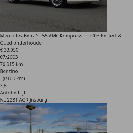
Mercedes-Benz SL 55 AMG
Kompressor 2003 Perfect &
Goed onderhouden
€ 33.950
07/2003
70.915 km
Benzine
- (l/100 km)
2
,
8
Autobedrijf
NL 2231 AG
Rijnsburg