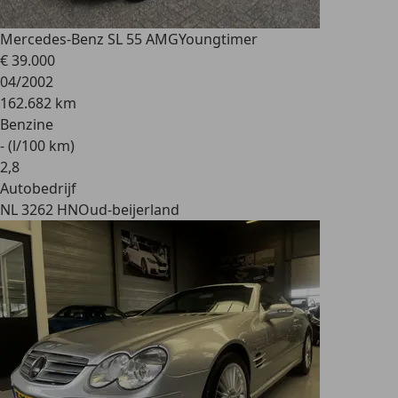
Mercedes-Benz SL 55 AMG
Youngtimer
€ 39.000
04/2002
162.682 km
Benzine
- (l/100 km)
2
,
8
Autobedrijf
NL 3262 HN
Oud-beijerland