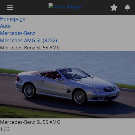
Ga
naar
hoofdinhoud
Homepage
Auto
Mercedes-Benz
Mercedes-AMG SL (R232)
Mercedes-Benz SL 55 AMG
Mercedes-Benz SL 55 AMG
1
/
3