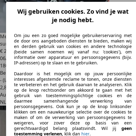
Wij gebruiken cookies. Zo vind je wat
je nodig hebt.
Om jou een zo goed mogelijke gebruikerservaring met
Mercedes-Benz SL 55 AMG
SL55 AMG V8 493HP ''glass
de door ons aangeboden diensten te bieden, maken wij
sunroof''
en derden gebruik van cookies en andere technologie
€ 23.500
(beide samen noemen wij vanaf nu: 'cookies'), om
informatie over apparatuur en persoonsgegevens (bijv.
06/2006
IP-adressen) op te slaan en te gebruiken.
180.678 km
Benzine
Daardoor is het mogelijk om op jouw persoonlijke
interesses afgestemde reclame te tonen, onze diensten
- (l/100 km)
te verbeteren en het gebruik daarvan te analyseren. Klik
2
,
8
op de knop rechtsonder om akkoord te gaan met het
Autobedrijf
gebruik van toestemmingsplichtige cookies en de
daarmee samenhangende verwerking van
NL 3125 BD
Schiedam
persoonsgegevens. Ook kun je op de knop linksonder
klikken om een nauwkeurige selectie over de cookies te
maken of om de verwerking van persoonsgegevens te
weigeren, voor zover deze op basis van een
gerechtvaardigd belang plaatsvindt. Wil jij
geen
toestemming verlenen
, klik dan
hier
.