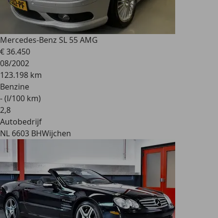
Mercedes-Benz SL 55 AMG
€ 36.450
08/2002
123.198 km
Benzine
- (l/100 km)
2
,
8
Autobedrijf
NL 6603 BH
Wijchen