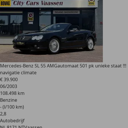
Mercedes-Benz SL 55 AMG
automaat 501 pk unieke staat !!!
navigatie climate
€ 39.900
06/2003
108.498 km
Benzine
- (l/100 km)
2
,
8
Autobedrijf
NL 8171 NT
Vaassen