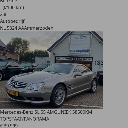
Benzine
- (l/100 km)
2
,
8
Autobedrijf
NL 5324 AA
Ammerzoden
Mercedes-Benz SL 55 AMG
UNIEK 58500KM
TOPSTAAT/PANORAMA
€ 39.999