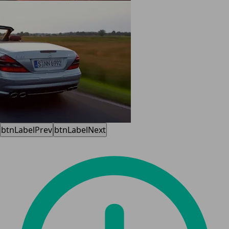
btnLabelPrev
btnLabelNext