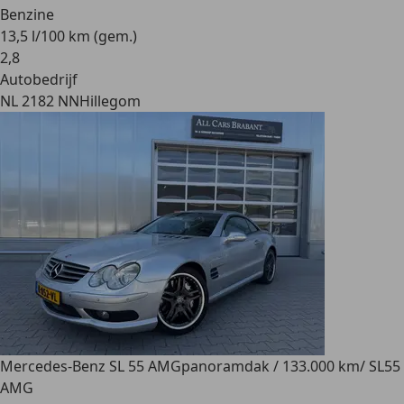
Benzine
13,5 l/100 km (gem.)
2
,
8
Autobedrijf
NL 2182 NN
Hillegom
Mercedes-Benz SL 55 AMG
panoramdak / 133.000 km/ SL55
AMG