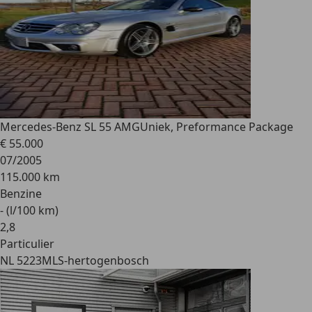
Mercedes-Benz SL 55 AMG
Uniek, Preformance Package
€ 55.000
07/2005
115.000 km
Benzine
- (l/100 km)
2
,
8
Particulier
NL 5223ML
S-hertogenbosch