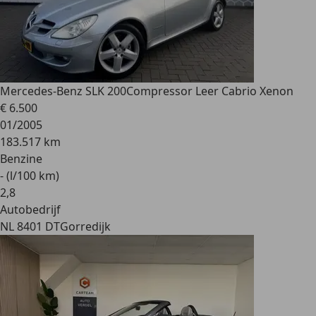
Mercedes-Benz SLK 200
Compressor Leer Cabrio Xenon
€ 6.500
01/2005
183.517 km
Benzine
- (l/100 km)
2
,
8
Autobedrijf
NL 8401 DT
Gorredijk