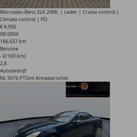
Mercedes-Benz SLK 200
K. | Leder | Cruise control |
Climate control | PD
€ 6.950
08/2004
166.637 km
Benzine
- (l/100 km)
2
,
8
Autobedrijf
NL 9076 PT
Sint Annaparochie