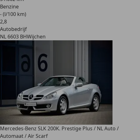
Benzine
- (l/100 km)
2
,
8
Autobedrijf
NL 6603 BH
Wijchen
Mercedes-Benz SLK 200
K. Prestige Plus / NL Auto /
Automaat / Air Scarf