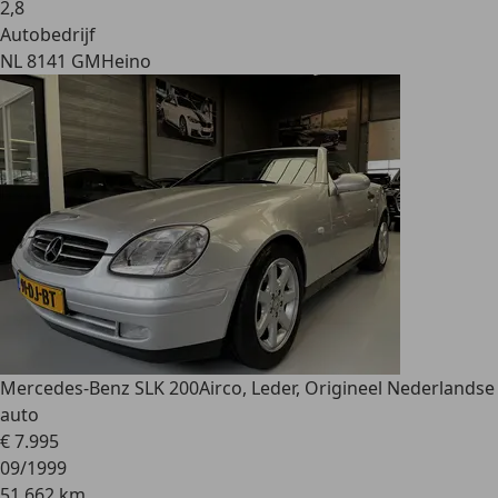
2
,
8
Autobedrijf
NL 8141 GM
Heino
Mercedes-Benz SLK 200
Airco, Leder, Origineel Nederlandse
auto
€ 7.995
09/1999
51.662 km