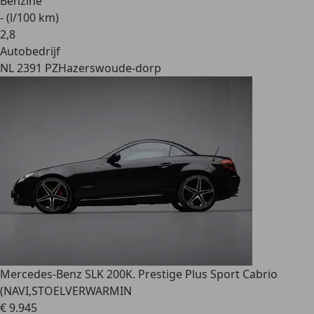
Benzine
- (l/100 km)
2
,
8
Autobedrijf
NL 2391 PZ
Hazerswoude-dorp
Mercedes-Benz SLK 200
K. Prestige Plus Sport Cabrio
(NAVI,STOELVERWARMIN
€ 9.945