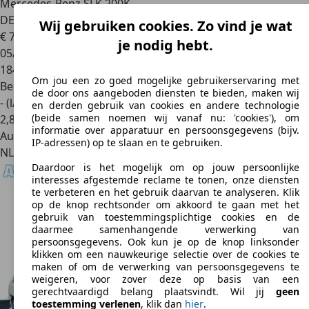
Mercedes-Benz SLK 200
K.
DESIGNO|YOUNGTIMER|AUT|LEDER|CRUISE|AIRCO|STO
Wij gebruiken cookies. Zo vind je wat
€ 7.350
je nodig hebt.
05/2005
184.899 km
Om jou een zo goed mogelijke gebruikerservaring met
Benzine
de door ons aangeboden diensten te bieden, maken wij
- (l/100 km)
en derden gebruik van cookies en andere technologie
(beide samen noemen wij vanaf nu: 'cookies'), om
2
,
8
informatie over apparatuur en persoonsgegevens (bijv.
Autobedrijf
IP-adressen) op te slaan en te gebruiken.
NL 3812 RJ
Amersfoort
Daardoor is het mogelijk om op jouw persoonlijke
interesses afgestemde reclame te tonen, onze diensten
te verbeteren en het gebruik daarvan te analyseren. Klik
op de knop rechtsonder om akkoord te gaan met het
gebruik van toestemmingsplichtige cookies en de
daarmee samenhangende verwerking van
persoonsgegevens. Ook kun je op de knop linksonder
klikken om een nauwkeurige selectie over de cookies te
maken of om de verwerking van persoonsgegevens te
weigeren, voor zover deze op basis van een
gerechtvaardigd belang plaatsvindt. Wil jij
geen
toestemming verlenen
, klik dan
hier
.