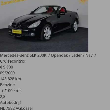
Mercedes-Benz SLK 200
K. / Opendak / Leder / Navi /
Cruisecontrol
€ 9.900
09/2009
143.828 km
Benzine
- (l/100 km)
2
,
8
Autobedrijf
NL 7582 AG
Losser