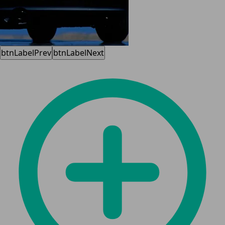
btnLabelPrev
btnLabelNext