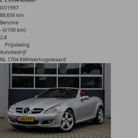
€ 5.999
€ 6.999,-
07/1997
88.656 km
Benzine
- (l/100 km)
2
,
8
Prijsdaling
Autobedrijf
NL 1704 RW
Heerhugowaard