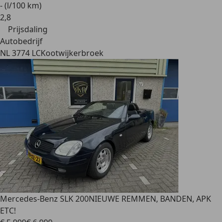
- (l/100 km)
2
,
8
Prijsdaling
Autobedrijf
NL 3774 LC
Kootwijkerbroek
Mercedes-Benz SLK 200
NIEUWE REMMEN, BANDEN, APK
ETC!