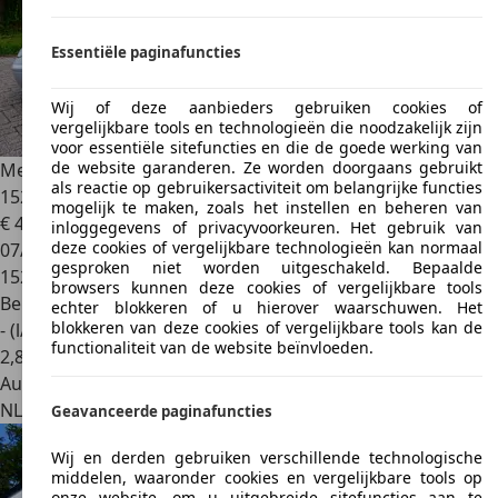
Essentiële paginafuncties
Wij of deze aanbieders gebruiken cookies of
vergelijkbare tools en technologieën die noodzakelijk zijn
voor essentiële sitefuncties en die de goede werking van
de website garanderen. Ze worden doorgaans gebruikt
Mercedes-Benz SLK 200
K Automaat 163pk Leder
als reactie op gebruikersactiviteit om belangrijke functies
152.000km. Historie
mogelijk te maken, zoals het instellen en beheren van
€ 4.695
inloggegevens of privacyvoorkeuren. Het gebruik van
deze cookies of vergelijkbare technologieën kan normaal
07/2004
gesproken niet worden uitgeschakeld. Bepaalde
152.265 km
browsers kunnen deze cookies of vergelijkbare tools
Benzine
echter blokkeren of u hierover waarschuwen. Het
blokkeren van deze cookies of vergelijkbare tools kan de
- (l/100 km)
functionaliteit van de website beïnvloeden.
2
,
8
Autobedrijf
NL 1241 CW
Kortenhoef
Geavanceerde paginafuncties
Wij en derden gebruiken verschillende technologische
middelen, waaronder cookies en vergelijkbare tools op
onze website, om u uitgebreide sitefuncties aan te