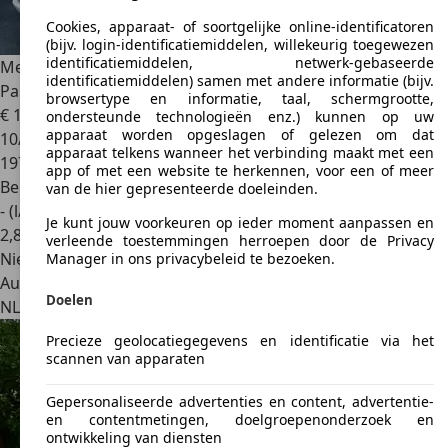
Cookies, apparaat- of soortgelijke online-identificatoren
(bijv. login-identificatiemiddelen, willekeurig toegewezen
identificatiemiddelen, netwerk-gebaseerde
Mercedes-Benz SLK 200
184 PK Automaat | Leder |
identificatiemiddelen) samen met andere informatie (bijv.
Panoramadak | 18 inch LM
browsertype en informatie, taal, schermgrootte,
€ 12.400
ondersteunde technologieën enz.) kunnen op uw
apparaat worden opgeslagen of gelezen om dat
10/2012
apparaat telkens wanneer het verbinding maakt met een
197.677 km
app of met een website te herkennen, voor een of meer
Benzine
van de hier gepresenteerde doeleinden.
- (l/100 km)
Je kunt jouw voorkeuren op ieder moment aanpassen en
2
,
8
verleende toestemmingen herroepen door de Privacy
Nieuw
Manager in ons privacybeleid te bezoeken.
Autobedrijf
Doelen
NL 8801 BV
Franeker
Precieze geolocatiegegevens en identificatie via het
scannen van apparaten
Gepersonaliseerde advertenties en content, advertentie-
en contentmetingen, doelgroepenonderzoek en
ontwikkeling van diensten