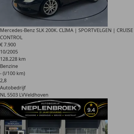
Mercedes-Benz SLK 200
K. CLIMA | SPORTVELGEN | CRUISE
CONTROL
€ 7.900
10/2005
128.228 km
Benzine
- (l/100 km)
2
,
8
Autobedrijf
NL 5503 LV
Veldhoven