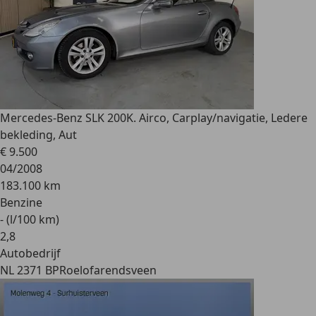
Mercedes-Benz SLK 200
K. Airco, Carplay/navigatie, Ledere
bekleding, Aut
€ 9.500
04/2008
183.100 km
Benzine
- (l/100 km)
2
,
8
Autobedrijf
NL 2371 BP
Roelofarendsveen