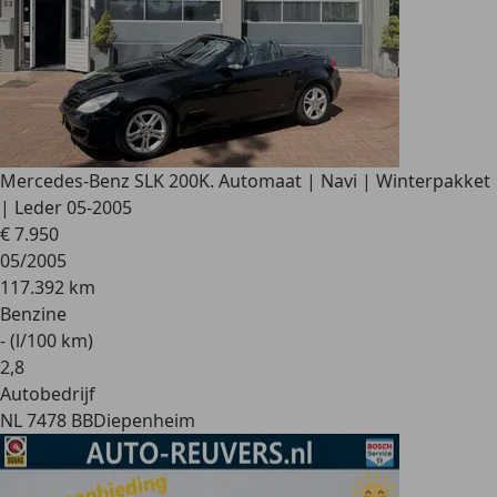
Mercedes-Benz SLK 200
K. Automaat | Navi | Winterpakket
| Leder 05-2005
€ 7.950
05/2005
117.392 km
Benzine
- (l/100 km)
2
,
8
Autobedrijf
NL 7478 BB
Diepenheim