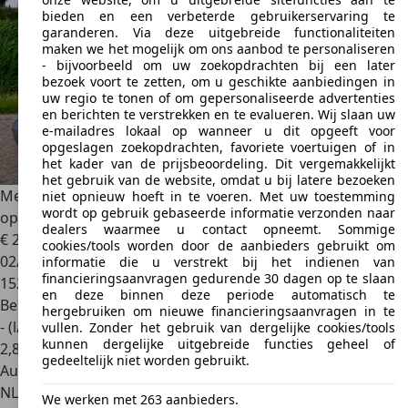
bieden en een verbeterde gebruikerservaring te
garanderen. Via deze uitgebreide functionaliteiten
maken we het mogelijk om ons aanbod te personaliseren
- bijvoorbeeld om uw zoekopdrachten bij een later
bezoek voort te zetten, om u geschikte aanbiedingen in
uw regio te tonen of om gepersonaliseerde advertenties
en berichten te verstrekken en te evalueren. Wij slaan uw
e-mailadres lokaal op wanneer u dit opgeeft voor
opgeslagen zoekopdrachten, favoriete voertuigen of in
het kader van de prijsbeoordeling. Dit vergemakkelijkt
het gebruik van de website, omdat u bij latere bezoeken
Mercedes-Benz SLK 200
136pk Opknapper Dak gaat niet
niet opnieuw hoeft in te voeren. Met uw toestemming
wordt op gebruik gebaseerde informatie verzonden naar
open !
dealers waarmee u contact opneemt. Sommige
€ 2.445
cookies/tools worden door de aanbieders gebruikt om
02/1999
informatie die u verstrekt bij het indienen van
financieringsaanvragen gedurende 30 dagen op te slaan
152.461 km
en deze binnen deze periode automatisch te
Benzine
hergebruiken om nieuwe financieringsaanvragen in te
- (l/100 km)
vullen. Zonder het gebruik van dergelijke cookies/tools
kunnen dergelijke uitgebreide functies geheel of
2
,
8
gedeeltelijk niet worden gebruikt.
Autobedrijf
NL 1241 CW
Kortenhoef
We werken met 263 aanbieders.