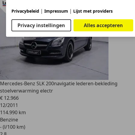
|
|
Privacybeleid
Impressum
Lijst met providers
Privacy instellingen
Alles accepteren
Mercedes-Benz SLK 200
navigatie lederen-bekleding
stoelverwarming electr
€ 12.966
12/2011
114.990 km
Benzine
- (l/100 km)
2
,
8