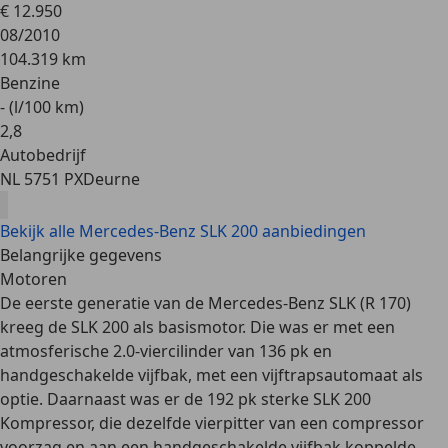
€ 12.950
08/2010
104.319 km
Benzine
- (l/100 km)
2
,
8
Autobedrijf
NL 5751 PX
Deurne
Bekijk alle Mercedes-Benz SLK 200 aanbiedingen
Belangrijke gegevens
Motoren
De
eerste generatie
van de Mercedes-Benz SLK (R 170)
kreeg de SLK 200 als basismotor. Die was er met een
atmosferische 2.0-viercilinder van 136 pk en
handgeschakelde vijfbak, met een vijftrapsautomaat als
optie. Daarnaast was er de 192 pk sterke SLK 200
Kompressor, die dezelfde vierpitter van een compressor
voorzag en aan een handgeschakelde vijfbak koppelde.