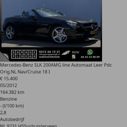
Mercedes-Benz SLK 200
AMG line Automaat Leer Pdc
Orig.NL Nav/Cruise 18 I
€ 15.400
05/2012
164.382 km
Benzine
- (l/100 km)
2
,
8
Autobedrijf
NL 9231 HS
Surhuisterveen