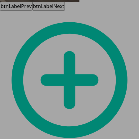
btnLabelPrev
btnLabelNext