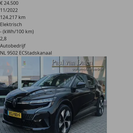
€ 24.500
11/2022
124.217 km
Elektrisch
- (kWh/100 km)
2
,
8
Autobedrijf
NL 9502 EC
Stadskanaal