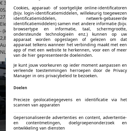
€ 30.750
1
Cookies, apparaat- of soortgelijke online-identificatoren
05/2025
(bijv. login-identificatiemiddelen, willekeurig toegewezen
27.455 km
identificatiemiddelen, netwerk-gebaseerde
Elektrisch
identificatiemiddelen) samen met andere informatie (bijv.
browsertype en informatie, taal, schermgrootte,
- (kWh/100 km)
ondersteunde technologieën enz.) kunnen op uw
2
,
8
apparaat worden opgeslagen of gelezen om dat
Autobedrijf
apparaat telkens wanneer het verbinding maakt met een
app of met een website te herkennen, voor een of meer
NL 9207 GL
Drachten
van de hier gepresenteerde doeleinden.
Je kunt jouw voorkeuren op ieder moment aanpassen en
verleende toestemmingen herroepen door de Privacy
Manager in ons privacybeleid te bezoeken.
Doelen
Precieze geolocatiegegevens en identificatie via het
scannen van apparaten
Gepersonaliseerde advertenties en content, advertentie-
en contentmetingen, doelgroepenonderzoek en
ontwikkeling van diensten