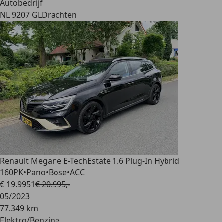
Autobedrijf
NL 9207 GL
Drachten
Renault Megane E-Tech
Estate 1.6 Plug-In Hybrid
160PK•Pano•Bose•ACC
€ 19.995
1
€ 20.995,-
05/2023
77.349 km
Elektro/Benzine