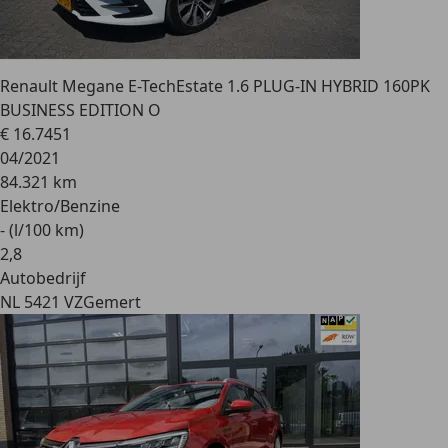
Renault Megane E-Tech
Estate 1.6 PLUG-IN HYBRID 160PK
BUSINESS EDITION O
€ 16.745
1
04/2021
84.321 km
Elektro/Benzine
- (l/100 km)
2
,
8
Autobedrijf
NL 5421 VZ
Gemert