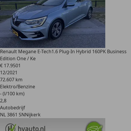
Renault Megane E-Tech
1.6 Plug-In Hybrid 160PK Business
Edition One / Ke
€ 17.950
1
12/2021
72.607 km
Elektro/Benzine
- (l/100 km)
2
,
8
Autobedrijf
NL 3861 SN
Nijkerk