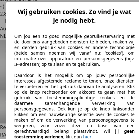
- (l/100 km)
Wij gebruiken cookies. Zo vind je wat
2
,
8
je nodig hebt.
Prijsdaling
Autobedrijf
NL 7021 BZ
Zelhem
Om jou een zo goed mogelijke gebruikerservaring met
de door ons aangeboden diensten te bieden, maken wij
en derden gebruik van cookies en andere technologie
(beide samen noemen wij vanaf nu: 'cookies'), om
informatie over apparatuur en persoonsgegevens (bijv.
IP-adressen) op te slaan en te gebruiken.
Daardoor is het mogelijk om op jouw persoonlijke
interesses afgestemde reclame te tonen, onze diensten
te verbeteren en het gebruik daarvan te analyseren. Klik
op de knop rechtsonder om akkoord te gaan met het
gebruik van toestemmingsplichtige cookies en de
daarmee samenhangende verwerking van
persoonsgegevens. Ook kun je op de knop linksonder
klikken om een nauwkeurige selectie over de cookies te
maken of om de verwerking van persoonsgegevens te
weigeren, voor zover deze op basis van een
Renault Megane E-Tech
EV60 220pk COMFORT (LONG)
gerechtvaardigd belang plaatsvindt. Wil jij
geen
RANGE TECHNO | 98% SOH |
toestemming verlenen
, klik dan
hier
.