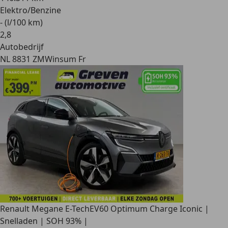
Elektro/Benzine
- (l/100 km)
2
,
8
Autobedrijf
NL 8831 ZM
Winsum Fr
Renault Megane E-Tech
EV60 Optimum Charge Iconic |
Snelladen | SOH 93% |