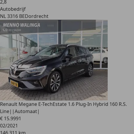
2
,
8
Autobedrijf
NL 3316 BE
Dordrecht
Renault Megane E-Tech
Estate 1.6 Plug-In Hybrid 160 R.S.
Line||Automaat|
€ 15.999
1
02/2021
146.311 km