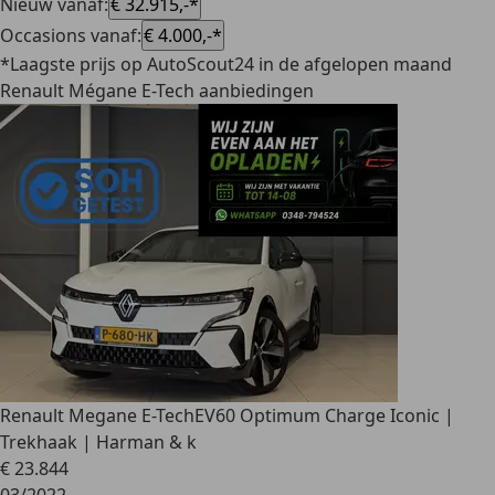
Nieuw vanaf
:
€ 32.915,-*
Occasions vanaf
:
€ 4.000,-*
*Laagste prijs op AutoScout24 in de afgelopen maand
Renault Mégane E-Tech aanbiedingen
Renault Megane E-Tech
EV60 Optimum Charge Iconic |
Trekhaak | Harman & k
€ 23.844