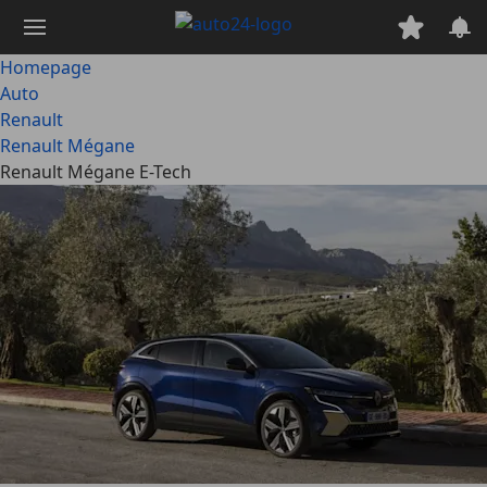
Ga
naar
hoofdinhoud
Homepage
Auto
Renault
Renault Mégane
Renault Mégane E-Tech