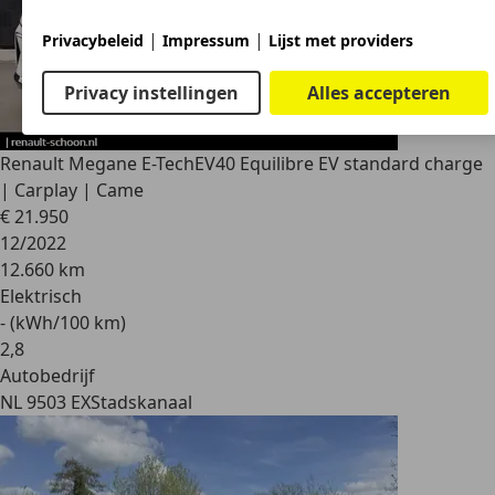
|
|
Privacybeleid
Impressum
Lijst met providers
Privacy instellingen
Alles accepteren
Renault Megane E-Tech
EV40 Equilibre EV standard charge
| Carplay | Came
€ 21.950
12/2022
12.660 km
Elektrisch
- (kWh/100 km)
2
,
8
Autobedrijf
NL 9503 EX
Stadskanaal