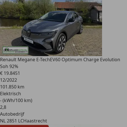
Renault Megane E-Tech
EV60 Optimum Charge Evolution
Soh 92%
€ 19.845
1
12/2022
101.850 km
Elektrisch
- (kWh/100 km)
2
,
8
Autobedrijf
NL 2851 LC
Haastrecht