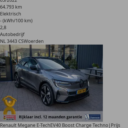
03/2022
64.793 km
Elektrisch
- (kWh/100 km)
2
,
8
Autobedrijf
NL 3443 CS
Woerden
Renault Megane E-Tech
EV40 Boost Charge Techno|Prijs