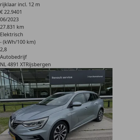
rijklaar incl. 12 m
€ 22.940
1
06/2023
27.831 km
Elektrisch
- (kWh/100 km)
2
,
8
Autobedrijf
NL 4891 XT
Rijsbergen