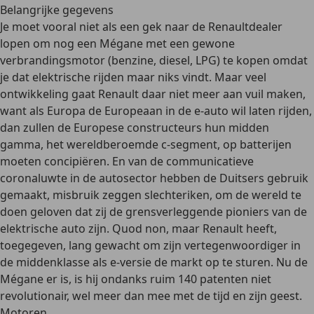
Belangrijke gegevens
Je moet vooral niet als een
gek
naar de Renaultdealer
lopen om nog een Mégane met een gewone
verbrandingsmotor (benzine, diesel, LPG) te kopen omdat
je dat elektrische rijden maar niks vindt. Maar veel
ontwikkeling gaat Renault daar niet meer aan vuil maken,
want als Europa de Europeaan in de e-auto wil laten rijden,
dan zullen de Europese constructeurs hun midden
gamma, het wereldberoemde c-segment, op batterijen
moeten concipiëren. En van de
communicatieve
coronaluwte
in de autosector hebben de Duitsers gebruik
gemaakt, misbruik zeggen
slechteriken
, om de wereld te
doen geloven dat zij de grensverleggende pioniers van de
elektrische auto zijn.
Quod non
, maar Renault heeft,
toegegeven, lang gewacht om zijn vertegenwoordiger in
de middenklasse als e-versie de markt op te sturen. Nu de
Mégane er is, is hij ondanks ruim 140 patenten niet
revolutionair, wel meer dan mee met de tijd en zijn geest.
Motoren