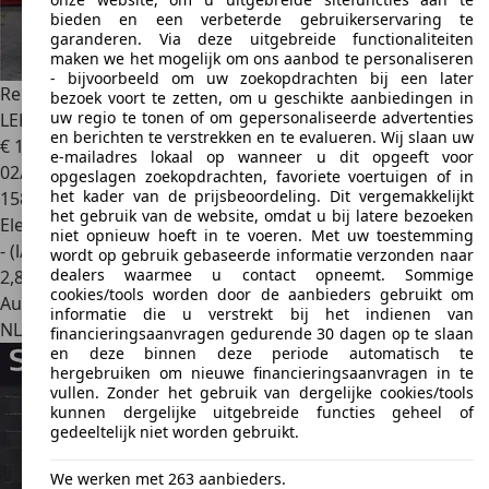
bieden en een verbeterde gebruikerservaring te
garanderen. Via deze uitgebreide functionaliteiten
maken we het mogelijk om ons aanbod te personaliseren
- bijvoorbeeld om uw zoekopdrachten bij een later
Renault Megane E-Tech
Estate 1.6 Plug-In Hybrid 160 Intens
bezoek voort te zetten, om u geschikte aanbiedingen in
uw regio te tonen of om gepersonaliseerde advertenties
LED | Leder |
en berichten te verstrekken en te evalueren. Wij slaan uw
€ 13.900
1
e-mailadres lokaal op wanneer u dit opgeeft voor
02/2022
opgeslagen zoekopdrachten, favoriete voertuigen of in
het kader van de prijsbeoordeling. Dit vergemakkelijkt
158.433 km
het gebruik van de website, omdat u bij latere bezoeken
Elektro/Benzine
niet opnieuw hoeft in te voeren. Met uw toestemming
- (l/100 km)
wordt op gebruik gebaseerde informatie verzonden naar
dealers waarmee u contact opneemt. Sommige
2
,
8
cookies/tools worden door de aanbieders gebruikt om
Autobedrijf
informatie die u verstrekt bij het indienen van
NL 9101 WV
Dokkum
financieringsaanvragen gedurende 30 dagen op te slaan
en deze binnen deze periode automatisch te
hergebruiken om nieuwe financieringsaanvragen in te
vullen. Zonder het gebruik van dergelijke cookies/tools
kunnen dergelijke uitgebreide functies geheel of
gedeeltelijk niet worden gebruikt.
We werken met 263 aanbieders.