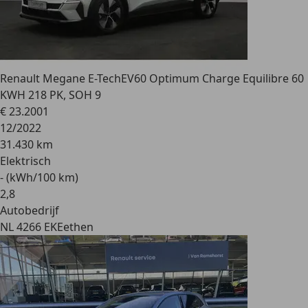
Renault Megane E-Tech
EV60 Optimum Charge Equilibre 60
KWH 218 PK, SOH 9
€ 23.200
1
12/2022
31.430 km
Elektrisch
- (kWh/100 km)
2
,
8
Autobedrijf
NL 4266 EK
Eethen