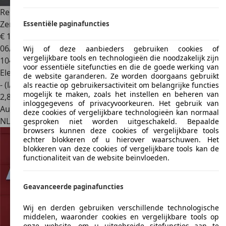
Renault Megane E-Tech
Estate 1.6 Plug-In Hybrid 160
Zen|Stoelverwarming|
Essentiële paginafuncties
€ 16.944
1
06/2022
Wij of deze aanbieders gebruiken cookies of
vergelijkbare tools en technologieën die noodzakelijk zijn
104.950 km
voor essentiële sitefuncties en die de goede werking van
Elektro/Benzine
de website garanderen. Ze worden doorgaans gebruikt
- (l/100 km)
als reactie op gebruikersactiviteit om belangrijke functies
mogelijk te maken, zoals het instellen en beheren van
2
,
8
inloggegevens of privacyvoorkeuren. Het gebruik van
Autobedrijf
deze cookies of vergelijkbare technologieën kan normaal
NL 9061 AE
Gytsjerk
gesproken niet worden uitgeschakeld. Bepaalde
browsers kunnen deze cookies of vergelijkbare tools
echter blokkeren of u hierover waarschuwen. Het
blokkeren van deze cookies of vergelijkbare tools kan de
functionaliteit van de website beïnvloeden.
Geavanceerde paginafuncties
Wij en derden gebruiken verschillende technologische
middelen, waaronder cookies en vergelijkbare tools op
onze website, om u uitgebreide sitefuncties aan te