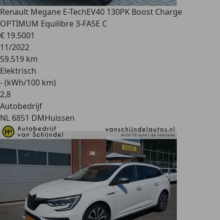
Renault Megane E-Tech
EV40 130PK Boost Charge
OPTIMUM Equilibre 3-FASE C
€ 19.500
1
11/2022
59.519 km
Elektrisch
- (kWh/100 km)
2
,
8
Autobedrijf
NL 6851 DM
Huissen