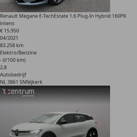
Renault Megane E-Tech
Estate 1.6 Plug-In Hybrid 160PK
intens
€ 15.950
04/2021
83.258 km
Elektro/Benzine
- (l/100 km)
2
,
8
Autobedrijf
NL 3861 SN
Nijkerk