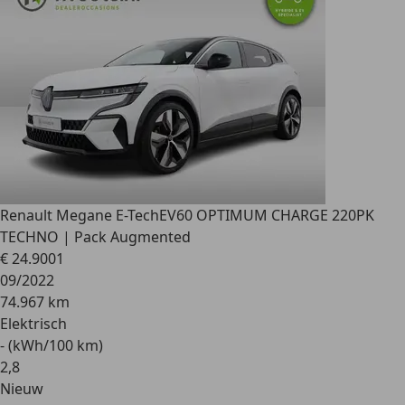
Renault Megane E-Tech
EV60 OPTIMUM CHARGE 220PK
TECHNO | Pack Augmented
€ 24.900
1
09/2022
74.967 km
Elektrisch
- (kWh/100 km)
2
,
8
Nieuw