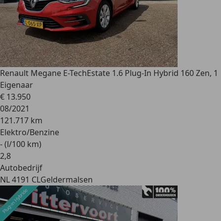
Renault Megane E-Tech
Estate 1.6 Plug-In Hybrid 160 Zen, 1
Eigenaar
€ 13.950
08/2021
121.717 km
Elektro/Benzine
- (l/100 km)
2
,
8
Autobedrijf
NL 4191 CL
Geldermalsen