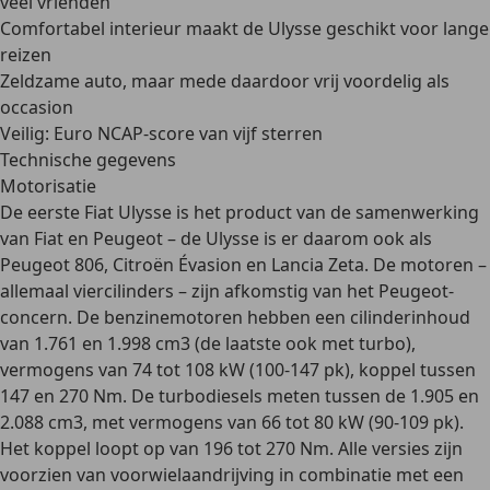
veel vrienden
Comfortabel interieur maakt de Ulysse geschikt voor lange
reizen
Zeldzame auto, maar mede daardoor vrij voordelig als
occasion
Veilig: Euro NCAP-score van vijf sterren
Technische gegevens
Motorisatie
De eerste Fiat Ulysse is het product van de
samenwerking
van Fiat en Peugeot
– de Ulysse is er daarom ook als
Peugeot 806, Citroën Évasion en Lancia Zeta. De motoren –
allemaal viercilinders – zijn afkomstig van het Peugeot-
concern. De
benzinemotoren
hebben een cilinderinhoud
van
1.761 en 1.998 cm3
(de laatste ook met turbo),
vermogens van 74 tot 108 kW (100-147 pk), koppel tussen
147 en 270 Nm. De
turbodiesels meten tussen de 1.905 en
2.088 cm3
, met vermogens van 66 tot 80 kW (90-109 pk).
Het koppel loopt op van 196 tot 270 Nm. Alle versies zijn
voorzien van
voorwielaandrijving in combinatie met een