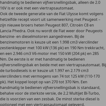
handmatig te bedienen vijfversnellingsbak
, alleen de 2.0
16V is er ook met een viertrapsautomaat.
Ook de tweede generatie van de Fiat Ulysse komt volgens
hetzelfde recept voort uit samenwerking met Peugeot –
zijn nieuwe broers heten Peugeot 807, Citroën C8 en
Lancia Phedra. Ook nu wordt de Fiat weer door Peugeots
benzine- en dieselmotoren aangedreven. Bij de
benzinemotoren
is keuze uit een
1.998 cm3 viercilinder
zestienklepper
met 100 kW (136 pk) en 190 Nm trekkracht,
en een
2.946 cm3 V6-motor
met 150 kW (204 pk) en 285
Nm. De eerste is er met handmatig te bedienen
vijfversnellingsbak en beide met een viertrapsautomaat. Bij
de
turbodiesels
is er keuze uit
1.997 en 2.179 cm3
viercilinders
met vermogens van 74 tot 125 kW (110-170
pk). Het koppel loopt op van 270 tot 370 Nm. Een
handmatig te bedienen vijfversnellingsbak is standaard
,
behalve voor de sterkste versie, de 2.2 Multijet Bi-Turbo,
die is voorzien van een zesbak. De minst sterke diesel is
optioneel met een viertrapsautomaat geleverd.