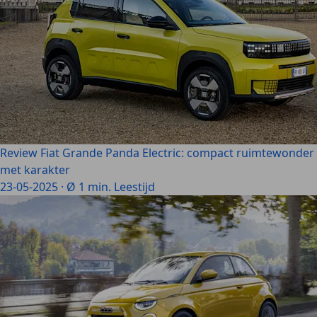
Review Fiat Grande Panda Electric: compact ruimtewonder
met karakter
23-05-2025
·
Ø 1 min. Leestijd