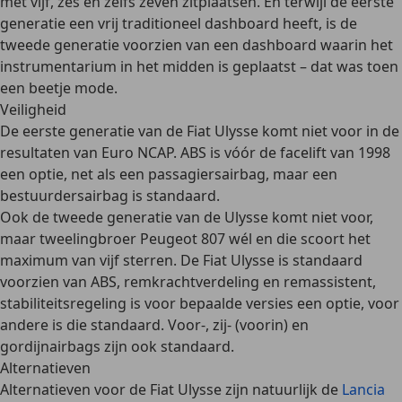
met vijf, zes en zelfs zeven zitplaatsen
. En terwijl de eerste
generatie een vrij traditioneel dashboard heeft, is de
tweede generatie voorzien van een dashboard waarin het
instrumentarium in het midden is geplaatst
– dat was toen
een beetje mode.
Veiligheid
De
eerste generatie
van de Fiat Ulysse komt niet voor in de
resultaten van Euro NCAP. ABS is vóór de facelift van 1998
een optie, net als een passagiersairbag, maar
een
bestuurdersairbag is standaard
.
Ook de
tweede generatie van de Ulysse
komt niet voor,
maar tweelingbroer Peugeot 807 wél en die scoort het
maximum van vijf sterren
. De Fiat Ulysse is
standaard
voorzien van ABS, remkrachtverdeling en remassistent,
stabiliteitsregeling
is voor bepaalde versies een optie, voor
andere is die standaard.
Voor-, zij- (voorin) en
gordijnairbags zijn ook standaard
.
Alternatieven
Alternatieven voor de Fiat Ulysse zijn natuurlijk de
Lancia