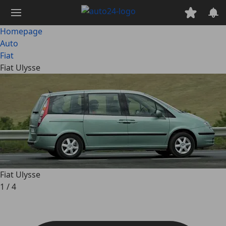
Ga
naar
hoofdinhoud
Homepage
Auto
Fiat
Fiat Ulysse
Fiat Ulysse
1
/
4