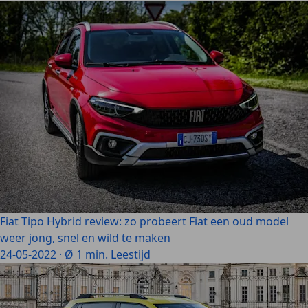
Fiat Tipo Hybrid review: zo probeert Fiat een oud model
weer jong, snel en wild te maken
24-05-2022
·
Ø 1 min. Leestijd