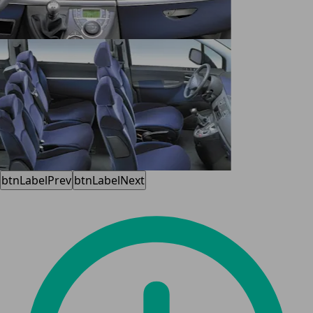
btnLabelPrev
btnLabelNext