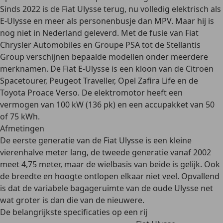
Sinds 2022 is de Fiat Ulysse terug
, nu
volledig elektrisch als
E-Ulysse
en meer als personenbusje dan MPV. Maar hij is
nog niet in Nederland geleverd. Met de fusie van Fiat
Chrysler Automobiles en Groupe PSA tot de Stellantis
Group verschijnen bepaalde modellen onder meerdere
merknamen. De Fiat E-Ulysse is een kloon van de Citroën
Spacetourer, Peugeot Traveller, Opel Zafira Life en de
Toyota Proace Verso. De elektromotor heeft een
vermogen van 100 kW (136 pk) en een accupakket van 50
of 75 kWh.
Afmetingen
De
eerste generatie van de Fiat Ulysse
is een kleine
vierenhalve meter lang
, de tweede generatie
vanaf 2002
meet 4,75 meter
, maar de wielbasis van beide is gelijk. Ook
de breedte en hoogte ontlopen elkaar niet veel. Opvallend
is dat de variabele
bagageruimte van de oude Ulysse net
wat groter is dan die van de nieuwere
.
De belangrijkste specificaties op een rij