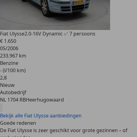
Fiat Ulysse
2.0-16V Dynamic ✅ 7 persoons
€ 1.650
05/2006
233.967 km
Benzine
- (l/100 km)
2
,
8
Nieuw
Autobedrijf
NL 1704 RB
Heerhugowaard
Bekijk alle Fiat Ulysse aanbiedingen
Goede redenen
De Fiat Ulysse is zeer geschikt voor grote gezinnen – of