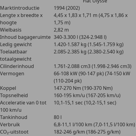
Fiat Ulysse
Marktintroductie
1994 (2002)
Lengte x breedte x
4,45 x 1,83 x 1,71 m (4,75 x 1,86 x
hoogte
1,75 m)
Wielbasis
2,82 m
Inhoud bagageruimte
340-3.300 l (324-2.948 l)
Ledig gewicht
1.420-1.587 kg (1.545-1.759 kg)
Toelaatbaar
2.085-2.385 kg (2.380-2.540 kg)
totaalgewicht
Cilinderinhoud
1.761-2.088 cm3 (1.998-2.946 cm3)
Vermogen
66-108 kW (90-147 pk) (74-150 kW
(110-204 pk)
Koppel
147-270 Nm (190-370 Nm)
Topsnelheid
160-195 km/u (167-205 km/u)
Acceleratie van 0 tot
10,1-15,1 sec (10,2-15,1 sec)
100 km/u
Tankinhoud
80 l
Verbruik
6,8-11,1 l/100 km (7,0-11,5 l/100 km)
CO₂-uitstoot
182-246 g/km (186-275 g/km)