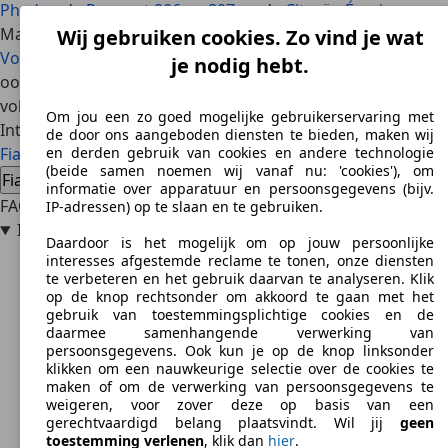
Phedra
, de
Peugeot 806
en
807
en de
Citroën Évasion
.
Maar óók de
Renault Espace
, de
Ford Galaxy
, de
Wij gebruiken cookies. Zo vind je wat
Volkswagen Sharan
en de
SEAT Alhambra
. Misschien ben je
je nodig hebt.
ook geïnteresseerd in de
Lancia
of
Chrysler Voyager
… Er is
volop keuze als het gaat om grotere MPV’s.
Om jou een zo goed mogelijke gebruikerservaring met
Interesse in een Fiat Ulysse
de door ons aangeboden diensten te bieden, maken wij
Fiat Ulysse occasions
Fiat Ulysse nieuwe auto's
en derden gebruik van cookies en andere technologie
(beide samen noemen wij vanaf nu: 'cookies'), om
Fiat Ulysse dealeraanbiedingen
informatie over apparatuur en persoonsgegevens (bijv.
FAQ
IP-adressen) op te slaan en te gebruiken.
Is de Fiat Ulysse een betrouwbare auto?
Daardoor is het mogelijk om op jouw persoonlijke
interesses afgestemde reclame te tonen, onze diensten
te verbeteren en het gebruik daarvan te analyseren. Klik
op de knop rechtsonder om akkoord te gaan met het
gebruik van toestemmingsplichtige cookies en de
daarmee samenhangende verwerking van
persoonsgegevens. Ook kun je op de knop linksonder
klikken om een nauwkeurige selectie over de cookies te
maken of om de verwerking van persoonsgegevens te
weigeren, voor zover deze op basis van een
gerechtvaardigd belang plaatsvindt. Wil jij
geen
toestemming verlenen
, klik dan
hier
.