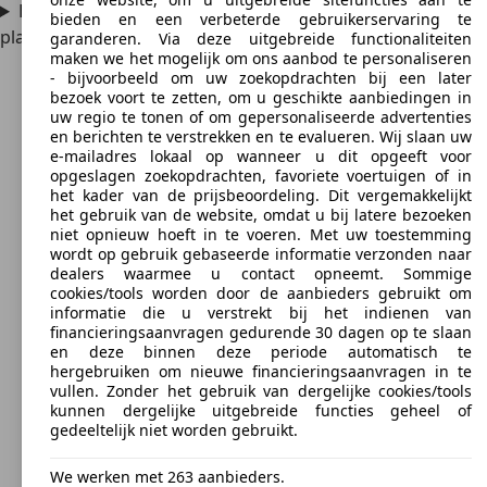
Hoeveel passagiers kunnen er in de Fiat Ulysse
bieden en een verbeterde gebruikerservaring te
plaatsnemen?
garanderen. Via deze uitgebreide functionaliteiten
maken we het mogelijk om ons aanbod te personaliseren
- bijvoorbeeld om uw zoekopdrachten bij een later
bezoek voort te zetten, om u geschikte aanbiedingen in
uw regio te tonen of om gepersonaliseerde advertenties
en berichten te verstrekken en te evalueren. Wij slaan uw
e-mailadres lokaal op wanneer u dit opgeeft voor
opgeslagen zoekopdrachten, favoriete voertuigen of in
het kader van de prijsbeoordeling. Dit vergemakkelijkt
het gebruik van de website, omdat u bij latere bezoeken
niet opnieuw hoeft in te voeren. Met uw toestemming
wordt op gebruik gebaseerde informatie verzonden naar
dealers waarmee u contact opneemt. Sommige
cookies/tools worden door de aanbieders gebruikt om
informatie die u verstrekt bij het indienen van
financieringsaanvragen gedurende 30 dagen op te slaan
en deze binnen deze periode automatisch te
hergebruiken om nieuwe financieringsaanvragen in te
vullen. Zonder het gebruik van dergelijke cookies/tools
kunnen dergelijke uitgebreide functies geheel of
gedeeltelijk niet worden gebruikt.
We werken met 263 aanbieders.