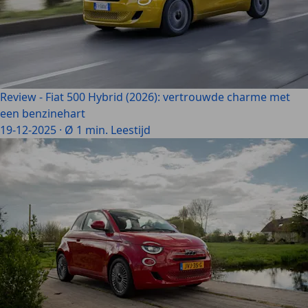
Review - Fiat 500 Hybrid (2026): vertrouwde charme met
een benzinehart
19-12-2025
·
Ø 1 min. Leestijd