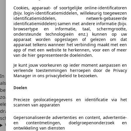
Cookies, apparaat- of soortgelijke online-identificatoren
(bijv. login-identificatiemiddelen, willekeurig toegewezen
identificatiemiddelen, netwerk-gebaseerde
identificatiemiddelen) samen met andere informatie (bijv.
browsertype en informatie, taal, schermgrootte,
ondersteunde technologieën enz.) kunnen op uw
apparaat worden opgeslagen of gelezen om dat
apparaat telkens wanneer het verbinding maakt met een
app of met een website te herkennen, voor een of meer
van de hier gepresenteerde doeleinden.
Je kunt jouw voorkeuren op ieder moment aanpassen en
verleende toestemmingen herroepen door de Privacy
In het algemeen is een goed onderhouden Fiat Ulysse – net
Manager in ons privacybeleid te bezoeken.
als zijn broertjes van Peugeot, Citroën en Lancia – een
Doelen
betrouwbare auto. Wel hebben deze auto zwakke punten,
zoals kwetsbare deurgrepen en storingen in de
Precieze geolocatiegegevens en identificatie via het
elektronica. Controleer ook altijd de staat van de
scannen van apparaten
draagarmen, want die vervangen is kostbaar. En het
Gepersonaliseerde advertenties en content, advertentie-
schuim van de stoelen verpulvert in de loop der tijd.
en contentmetingen, doelgroepenonderzoek en
Wat betekent JTD bij sommige dieselvarianten?
ontwikkeling van diensten