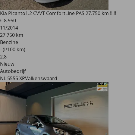
Kia Picanto
1.2 CVVT ComfortLine PAS 27.750 km !!!!!
€ 8.950
11/2014
27.750 km
Benzine
- (l/100 km)
2
,
8
Nieuw
Autobedrijf
NL 5555 XP
Valkenswaard