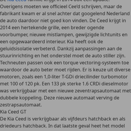
Overigens moeten we officieel Cee’d schrijven, maar de
fabrikant kwam er al snel achter dat googelend Nederland
de auto daardoor niet goed kon vinden. De
Ceed krijgt in
2014
een hertekende grille, een breder ogende
voorbumper, nieuwe mistlampen, gewijzigde lichtunits en
een opgewaardeerd interieur. Kia heeft ook de
geluidsisolatie verbeterd. Dankzij aanpassingen aan de
stuurinrichting en het onderstel moet de auto stiller zijn.
Techneuten passen ook een torque vectoring-systeem toe
waardoor de auto beter moet rijden. Er is keuze uit
diverse
motoren
, zoals een 1,0-liter T-GDi driecilinder turbomotor
met 100 of 120 pk. Een 133 pk sterke 1.6 CRDi dieselmotor
was verkrijgbaar met een nieuwe
zeventrapsautomaat
met
dubbele koppeling. Deze nieuwe automaat verving de
zestrapsautomaat.
Kia Ceed GT
De Kia Ceed is verkrijgbaar als
vijfdeurs hatchback en als
driedeurs hatchback
. In dat laatste geval heet het model