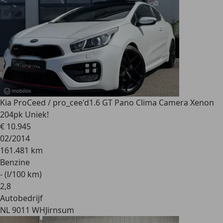
Kia ProCeed / pro_cee'd
1.6 GT Pano Clima Camera Xenon
204pk Uniek!
€ 10.945
02/2014
161.481 km
Benzine
- (l/100 km)
2
,
8
Autobedrijf
NL 9011 WH
Jirnsum