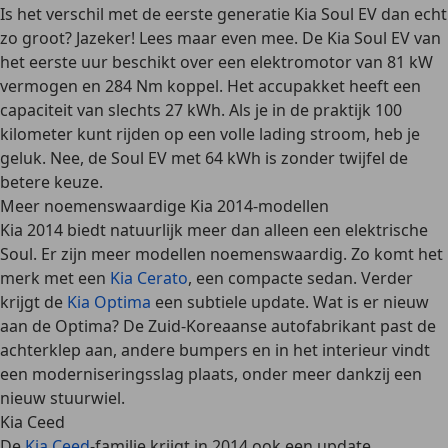
Is het verschil met de eerste generatie Kia Soul EV dan echt
zo groot? Jazeker! Lees maar even mee. De Kia Soul EV van
het eerste uur beschikt over een elektromotor van 81 kW
vermogen en 284 Nm koppel. Het accupakket heeft een
capaciteit van slechts 27 kWh. Als je in de praktijk 100
kilometer kunt rijden op een volle lading stroom, heb je
geluk. Nee, de Soul EV met 64 kWh is zonder twijfel de
betere keuze.
Meer noemenswaardige Kia 2014-modellen
Kia 2014 biedt natuurlijk meer dan alleen een elektrische
Soul. Er zijn meer modellen noemenswaardig. Zo komt het
merk met een
Kia Cerato
, een
compacte sedan
. Verder
krijgt de
Kia Optima
een subtiele update. Wat is er nieuw
aan de Optima? De Zuid-Koreaanse autofabrikant past de
achterklep aan, andere bumpers en in het interieur vindt
een moderniseringsslag plaats, onder meer dankzij een
nieuw stuurwiel.
Kia Ceed
De
Kia Ceed
-familie krijgt in 2014 ook een update.