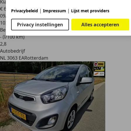
Kia Rio
1.2 CVVT ComfortLine
€ 6.440
|
|
Privacybeleid
Impressum
Lijst met providers
09/2014
103.581 km
Privacy instellingen
Alles accepteren
Benzine
- (l/100 km)
2
,
8
Autobedrijf
NL 3063 EA
Rotterdam