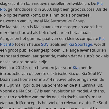
slagkracht en kan nieuwe modellen ontwikkelen. De
Kia
Rio
, geïntroduceerd in 2000, blijkt een groot succes. Als de
Rio op de markt komt, is Kia inmiddels onderdeel
geworden van Hyundai Kia Automotive Group.
De laatste jaren is Kia in aanzien gestegen en wordt het
merk beschouwd als betrouwbaar en betaalbaar.
Aangezien het gamma gaat van een kleine, compacte
Kia
Picanto
tot een heuse
SUV
, zoals een
Kia Sportage
, wordt
een groot publiek aangesproken. De lange levensduur en
standaard zeven jaar garantie, maken dat de auto’s ook als
occasion erg populair zijn.
Het jaar 2014 is een bewogen jaar voor
Kia
met de
introductie van de eerste elektrische Kia, de Kia Soul EV.
Daarnaast komen er in 2014 nieuwe uitvoeringen van de
Kia Optima Hybrid, de Kia Sorento en de Kia Carnival
uit.
Vooral de
Kia Soul EV
is een revolutionair model. Althans,
niet ten opzichte van moderne elektrische auto’s, maar
wat aandrijfconcept is het wel een relevante auto. De Soul
EV vormt namelijk het startpunt van een waar elektro-