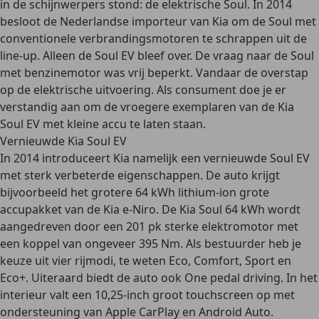
in de schijnwerpers stond: de
elektrische Soul
. In 2014
besloot de Nederlandse importeur van Kia om de Soul met
conventionele verbrandingsmotoren te schrappen uit de
line-up. Alleen de Soul EV bleef over. De vraag naar de Soul
met benzinemotor was vrij beperkt. Vandaar de overstap
op de elektrische uitvoering. Als consument doe je er
verstandig aan om de vroegere exemplaren van de Kia
Soul EV met kleine accu te laten staan.
Vernieuwde Kia Soul EV
In 2014 introduceert Kia namelijk een vernieuwde Soul EV
met sterk verbeterde eigenschappen. De auto krijgt
bijvoorbeeld het grotere 64 kWh lithium-ion grote
accupakket van de Kia e-Niro. De Kia Soul 64 kWh wordt
aangedreven door een
201 pk sterke elektromotor
met
een koppel van ongeveer 395 Nm. Als bestuurder heb je
keuze uit vier rijmodi, te weten Eco, Comfort, Sport en
Eco+. Uiteraard biedt de auto ook
One pedal driving
. In het
interieur valt een 10,25-inch groot touchscreen op met
ondersteuning van Apple CarPlay en Android Auto.