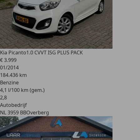
Kia Picanto
1.0 CVVT ISG PLUS PACK
€ 3.999
01/2014
184.436 km
Benzine
4,1 l/100 km (gem.)
2
,
8
Autobedrijf
NL 3959 BB
Overberg