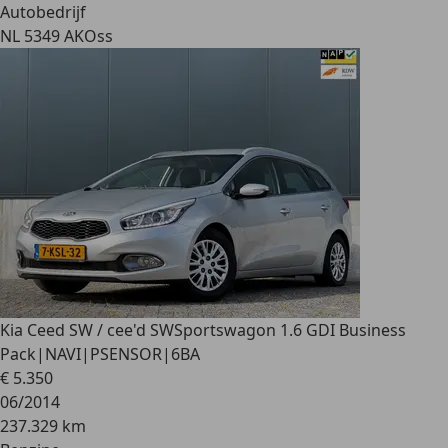
Autobedrijf
NL 5349 AK
Oss
Kia Ceed SW / cee'd SW
Sportswagon 1.6 GDI Business
Pack|NAVI|PSENSOR|6BA
€ 5.350
06/2014
237.329 km