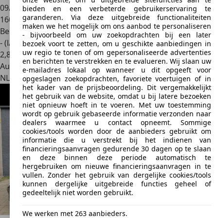
09/2014
bieden en een verbeterde gebruikerservaring te
garanderen. Via deze uitgebreide functionaliteiten
160.717 km
maken we het mogelijk om ons aanbod te personaliseren
Benzine
- bijvoorbeeld om uw zoekopdrachten bij een later
- (l/100 km)
bezoek voort te zetten, om u geschikte aanbiedingen in
uw regio te tonen of om gepersonaliseerde advertenties
2
,
8
en berichten te verstrekken en te evalueren. Wij slaan uw
Autobedrijf
e-mailadres lokaal op wanneer u dit opgeeft voor
NL 4413 NN
Krabbendijke
opgeslagen zoekopdrachten, favoriete voertuigen of in
het kader van de prijsbeoordeling. Dit vergemakkelijkt
het gebruik van de website, omdat u bij latere bezoeken
niet opnieuw hoeft in te voeren. Met uw toestemming
wordt op gebruik gebaseerde informatie verzonden naar
dealers waarmee u contact opneemt. Sommige
cookies/tools worden door de aanbieders gebruikt om
informatie die u verstrekt bij het indienen van
financieringsaanvragen gedurende 30 dagen op te slaan
en deze binnen deze periode automatisch te
hergebruiken om nieuwe financieringsaanvragen in te
vullen. Zonder het gebruik van dergelijke cookies/tools
kunnen dergelijke uitgebreide functies geheel of
gedeeltelijk niet worden gebruikt.
We werken met 263 aanbieders.