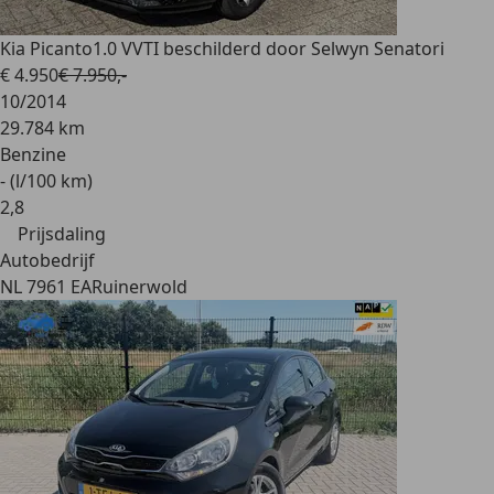
Kia Picanto
1.0 VVTI beschilderd door Selwyn Senatori
€ 4.950
€ 7.950,-
10/2014
29.784 km
Benzine
- (l/100 km)
2
,
8
Prijsdaling
Autobedrijf
NL 7961 EA
Ruinerwold