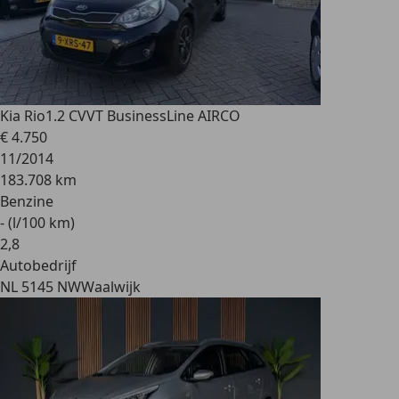
Kia Rio
1.2 CVVT BusinessLine AIRCO
€ 4.750
11/2014
183.708 km
Benzine
- (l/100 km)
2
,
8
Autobedrijf
NL 5145 NW
Waalwijk