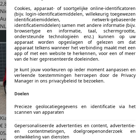
2
,
8
Cookies, apparaat- of soortgelijke online-identificatoren
Nieuw
(bijv. login-identificatiemiddelen, willekeurig toegewezen
Autobedrijf
identificatiemiddelen, netwerk-gebaseerde
identificatiemiddelen) samen met andere informatie (bijv.
NL 5721 WT
Asten
browsertype en informatie, taal, schermgrootte,
ondersteunde technologieën enz.) kunnen op uw
apparaat worden opgeslagen of gelezen om dat
apparaat telkens wanneer het verbinding maakt met een
app of met een website te herkennen, voor een of meer
van de hier gepresenteerde doeleinden.
Je kunt jouw voorkeuren op ieder moment aanpassen en
verleende toestemmingen herroepen door de Privacy
Manager in ons privacybeleid te bezoeken.
Doelen
Precieze geolocatiegegevens en identificatie via het
scannen van apparaten
Kia Picanto
1.0 CVVT ISG Comfort Pack
€ 3.450
Gepersonaliseerde advertenties en content, advertentie-
en contentmetingen, doelgroepenonderzoek en
05/2014
ontwikkeling van diensten