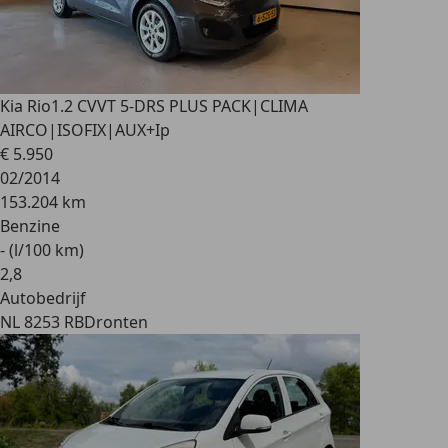
Kia Rio
1.2 CVVT 5-DRS PLUS PACK|CLIMA
AIRCO|ISOFIX|AUX+Ip
€ 5.950
02/2014
153.204 km
Benzine
- (l/100 km)
2
,
8
Autobedrijf
NL 8253 RB
Dronten