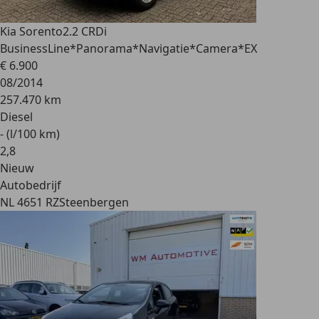
Kia Sorento
2.2 CRDi
BusinessLine*Panorama*Navigatie*Camera*EX
€ 6.900
08/2014
257.470 km
Diesel
- (l/100 km)
2
,
8
Nieuw
Autobedrijf
NL 4651 RZ
Steenbergen