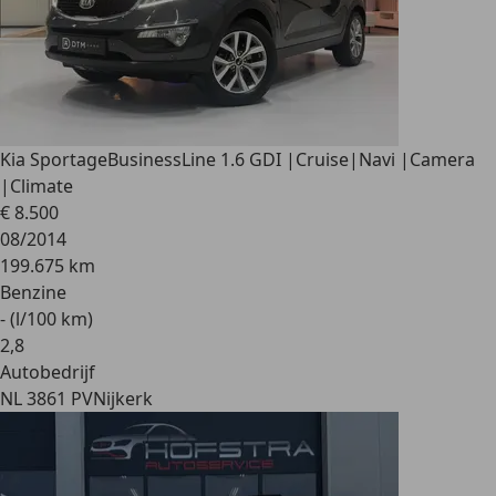
Kia Sportage
BusinessLine 1.6 GDI |Cruise|Navi |Camera
|Climate
€ 8.500
08/2014
199.675 km
Benzine
- (l/100 km)
2
,
8
Autobedrijf
NL 3861 PV
Nijkerk