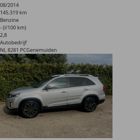
08/2014
145.319 km
Benzine
- (l/100 km)
2
,
8
Autobedrijf
NL 8281 PC
Genemuiden