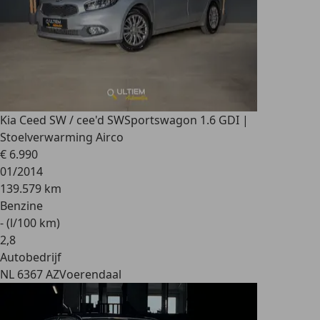
Kia Ceed SW / cee'd SW
Sportswagon 1.6 GDI |
Stoelverwarming Airco
€ 6.990
01/2014
139.579 km
Benzine
- (l/100 km)
2
,
8
Autobedrijf
NL 6367 AZ
Voerendaal