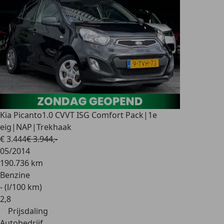
Kia Picanto
1.0 CVVT ISG Comfort Pack|1e
eig|NAP|Trekhaak
€ 3.444
€ 3.944,-
05/2014
190.736 km
Benzine
- (l/100 km)
2
,
8
Prijsdaling
Autobedrijf