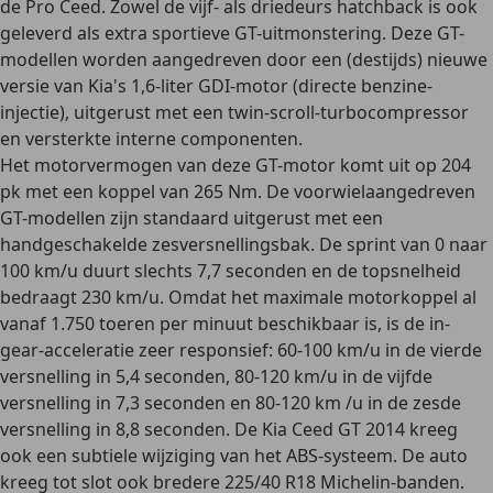
de Pro Ceed. Zowel de vijf- als driedeurs hatchback is ook
geleverd als extra sportieve GT-uitmonstering. Deze GT-
modellen worden aangedreven door een (destijds) nieuwe
versie van Kia's
1,6-liter GDI-motor
(directe benzine-
injectie), uitgerust met een twin-scroll-turbocompressor
en versterkte interne componenten.
Het motorvermogen van deze GT-motor komt uit op
204
pk
met een koppel van 265 Nm. De voorwielaangedreven
GT-modellen zijn standaard uitgerust met een
handgeschakelde zesversnellingsbak. De sprint van 0 naar
100 km/u duurt slechts 7,7 seconden en de topsnelheid
bedraagt 230 km/u. Omdat het maximale motorkoppel al
vanaf 1.750 toeren per minuut beschikbaar is, is de in-
gear-acceleratie zeer responsief: 60-100 km/u in de vierde
versnelling in 5,4 seconden, 80-120 km/u in de vijfde
versnelling in 7,3 seconden en 80-120 km /u in de zesde
versnelling in 8,8 seconden. De
Kia Ceed GT 2014
kreeg
ook een subtiele wijziging van het ABS-systeem. De auto
kreeg tot slot ook bredere 225/40 R18 Michelin-banden.