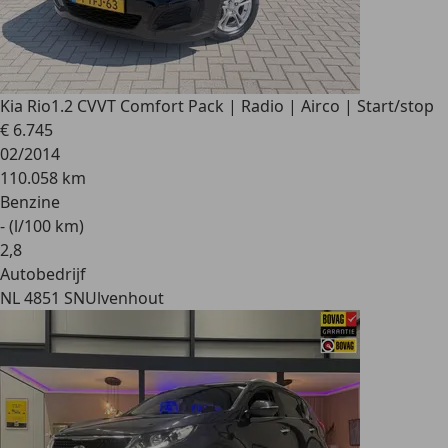
Kia Rio
1.2 CVVT Comfort Pack | Radio | Airco | Start/stop
€ 6.745
02/2014
110.058 km
Benzine
- (l/100 km)
2
,
8
Autobedrijf
NL 4851 SN
Ulvenhout