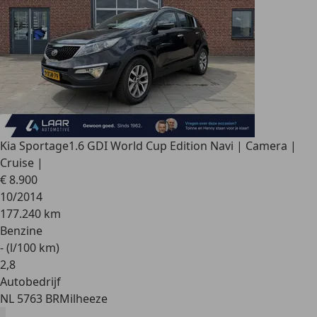
Kia Sportage
1.6 GDI World Cup Edition Navi | Camera |
Cruise |
€ 8.900
10/2014
177.240 km
Benzine
- (l/100 km)
2
,
8
Autobedrijf
NL 5763 BR
Milheeze