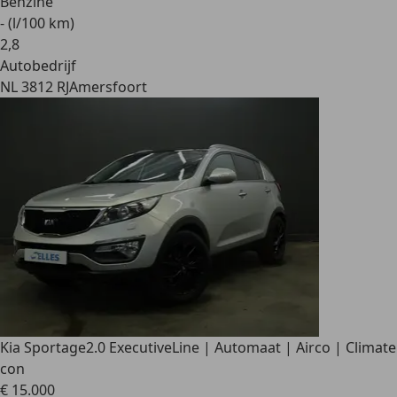
Benzine
- (l/100 km)
2
,
8
Autobedrijf
NL 3812 RJ
Amersfoort
Kia Sportage
2.0 ExecutiveLine | Automaat | Airco | Climate
con
€ 15.000