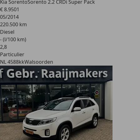
Kia Sorento
Sorento 2.2 CRDi Super Pack
€ 8.950
1
05/2014
220.500 km
Diesel
- (l/100 km)
2
,
8
Particulier
NL 4588kk
Walsoorden