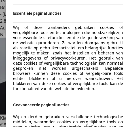
182.262 km
Benzine
Essentiële paginafuncties
- (l/100 km)
2
,
8
Autobedrijf
Wij of deze aanbieders gebruiken cookies of
vergelijkbare tools en technologieën die noodzakelijk zijn
NL 4715 CC
Rucphen
voor essentiële sitefuncties en die de goede werking van
de website garanderen. Ze worden doorgaans gebruikt
als reactie op gebruikersactiviteit om belangrijke functies
mogelijk te maken, zoals het instellen en beheren van
inloggegevens of privacyvoorkeuren. Het gebruik van
deze cookies of vergelijkbare technologieën kan normaal
gesproken niet worden uitgeschakeld. Bepaalde
browsers kunnen deze cookies of vergelijkbare tools
echter blokkeren of u hierover waarschuwen. Het
blokkeren van deze cookies of vergelijkbare tools kan de
functionaliteit van de website beïnvloeden.
Geavanceerde paginafuncties
Wij en derden gebruiken verschillende technologische
Kia Sportage
1.6 GDI BusinessLine
middelen, waaronder cookies en vergelijkbare tools op
€ 8.950
onze website, om u uitgebreide sitefuncties aan te