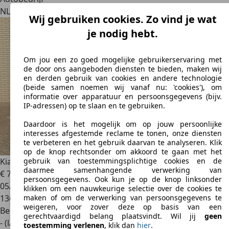
NL 2461 EX
Ter Aar
Wij gebruiken cookies. Zo vind je wat
je nodig hebt.
Om jou een zo goed mogelijke gebruikerservaring met
de door ons aangeboden diensten te bieden, maken wij
en derden gebruik van cookies en andere technologie
(beide samen noemen wij vanaf nu: 'cookies'), om
informatie over apparatuur en persoonsgegevens (bijv.
IP-adressen) op te slaan en te gebruiken.
Daardoor is het mogelijk om op jouw persoonlijke
interesses afgestemde reclame te tonen, onze diensten
te verbeteren en het gebruik daarvan te analyseren. Klik
op de knop rechtsonder om akkoord te gaan met het
Kia Ceed / cee'd
1.6 4 seizoenen banden, trekhaak, airco
gebruik van toestemmingsplichtige cookies en de
daarmee samenhangende verwerking van
€ 7.950
persoonsgegevens. Ook kun je op de knop linksonder
05/2014
klikken om een nauwkeurige selectie over de cookies te
136.251 km
maken of om de verwerking van persoonsgegevens te
weigeren, voor zover deze op basis van een
Benzine
gerechtvaardigd belang plaatsvindt. Wil jij
geen
- (l/100 km)
toestemming verlenen
, klik dan
hier
.