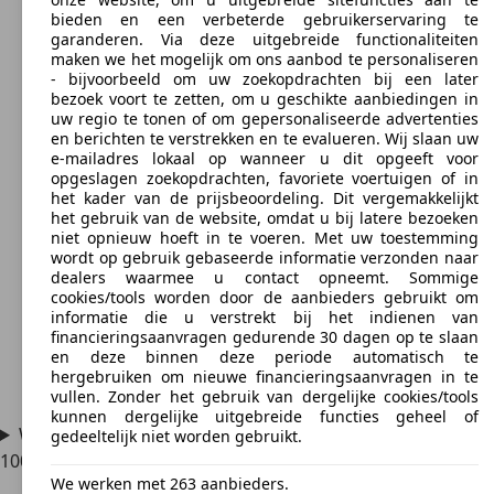
bieden en een verbeterde gebruikerservaring te
garanderen. Via deze uitgebreide functionaliteiten
maken we het mogelijk om ons aanbod te personaliseren
- bijvoorbeeld om uw zoekopdrachten bij een later
bezoek voort te zetten, om u geschikte aanbiedingen in
uw regio te tonen of om gepersonaliseerde advertenties
en berichten te verstrekken en te evalueren. Wij slaan uw
e-mailadres lokaal op wanneer u dit opgeeft voor
opgeslagen zoekopdrachten, favoriete voertuigen of in
het kader van de prijsbeoordeling. Dit vergemakkelijkt
het gebruik van de website, omdat u bij latere bezoeken
niet opnieuw hoeft in te voeren. Met uw toestemming
wordt op gebruik gebaseerde informatie verzonden naar
dealers waarmee u contact opneemt. Sommige
cookies/tools worden door de aanbieders gebruikt om
informatie die u verstrekt bij het indienen van
financieringsaanvragen gedurende 30 dagen op te slaan
en deze binnen deze periode automatisch te
hergebruiken om nieuwe financieringsaanvragen in te
vullen. Zonder het gebruik van dergelijke cookies/tools
kunnen dergelijke uitgebreide functies geheel of
Waar vind ik onderdelen voor de Mercedes-Benz MB
gedeeltelijk niet worden gebruikt.
100?
We werken met 263 aanbieders.