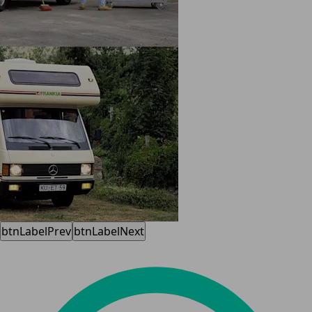
btnLabelPrev
btnLabelNext