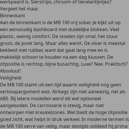
werkpaard is. Sierstrips, chroom of tierelantijntjes?
Vergeet het maar.
Binnenkant
Aan de binnenkant is de MB 100 vrij sober. Je kijkt uit op
een
eenvoudig dashboard
met duidelijke klokken. Veel
plastic, weinig comfort. De stoelen zijn smal, het stuur
groot, de pook lang. Maar alles werkt. De vloer is meestal
bekleed met rubber, want dat gaat lang mee en is
makkelijk schoon te houden na een dag klussen. De
zitpositie is rechtop, bijna
busachtig
. Luxe? Nee. Praktisch?
Absoluut!
Veiligheid
De MB 100 stamt uit een tijd waarin veiligheid nog geen
verkoopargument was. Airbags zijn niet aanwezig, net als
ABS. Bij latere modellen werd dit wel optioneel
aangeboden. De carrosserie is stevig, maar niet
ontworpen met kreukelzones. Wel biedt de hoge zitpositie
goed zicht, wat helpt in druk verkeer. In moderne termen is
de MB 100
verre van veilig
, maar destijds voldeed hij prima