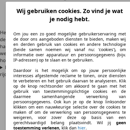
Wij gebruiken cookies. Zo vind je wat
je nodig hebt.
Het brandstofverbruik van de MB 100 ligt gemiddeld rond
Om jou een zo goed mogelijke gebruikerservaring met
de 9,0 tot 11,0 liter diesel per 100 kilometer. In de praktijk
de door ons aangeboden diensten te bieden, maken wij
en derden gebruik van cookies en andere technologie
hangt het sterk af van de belading, het rijgedrag en het
(beide samen noemen wij vanaf nu: 'cookies'), om
wegtype. De versie zonder turbo verbruikt iets meer bij
informatie over apparatuur en persoonsgegevens (bijv.
hogere snelheden omdat het toerental dan snel oploopt.
IP-adressen) op te slaan en te gebruiken.
Mag je met een Mercedes-Benz MB 100 in milieuzones
Daardoor is het mogelijk om op jouw persoonlijke
rijden?
interesses afgestemde reclame te tonen, onze diensten
te verbeteren en het gebruik daarvan te analyseren. Klik
op de knop rechtsonder om akkoord te gaan met het
gebruik van toestemmingsplichtige cookies en de
daarmee samenhangende verwerking van
persoonsgegevens. Ook kun je op de knop linksonder
klikken om een nauwkeurige selectie over de cookies te
maken of om de verwerking van persoonsgegevens te
weigeren, voor zover deze op basis van een
gerechtvaardigd belang plaatsvindt. Wil jij
geen
toestemming verlenen
, klik dan
hier
.