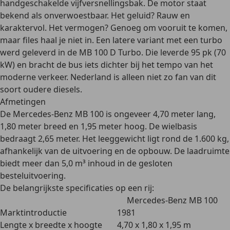
handgeschakelde vijfversnellingsbak. De motor staat
bekend als
onverwoestbaar
. Het geluid? Rauw en
karaktervol. Het vermogen? Genoeg om vooruit te komen,
maar files haal je niet in. Een latere variant met een turbo
werd geleverd in de MB 100 D Turbo. Die leverde 95 pk (70
kW) en bracht de bus iets dichter bij het tempo van het
moderne verkeer. Nederland is alleen niet zo fan van dit
soort oudere diesels.
Afmetingen
De Mercedes-Benz MB 100 is ongeveer 4,70 meter lang,
1,80 meter breed en 1,95 meter hoog. De wielbasis
bedraagt 2,65 meter. Het leeggewicht ligt rond de 1.600 kg,
afhankelijk van de uitvoering en de opbouw. De laadruimte
biedt meer dan 5,0 m³ inhoud in de gesloten
besteluitvoering.
De belangrijkste specificaties op een rij:
Mercedes-Benz MB 100
Marktintroductie
1981
Lengte x breedte x hoogte
4,70 x 1,80 x 1,95 m