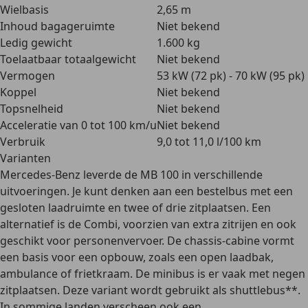
Wielbasis
2,65 m
Inhoud bagageruimte
Niet bekend
Ledig gewicht
1.600 kg
Toelaatbaar totaalgewicht
Niet bekend
Vermogen
53 kW (72 pk) - 70 kW (95 pk)
Koppel
Niet bekend
Topsnelheid
Niet bekend
Acceleratie van 0 tot 100 km/u
Niet bekend
Verbruik
9,0 tot 11,0 l/100 km
Varianten
Mercedes-Benz leverde de MB 100 in verschillende
uitvoeringen. Je kunt denken aan een bestelbus met een
gesloten laadruimte en twee of drie zitplaatsen. Een
alternatief is de
Combi
, voorzien van extra zitrijen en ook
geschikt voor personenvervoer. De
chassis-cabine
vormt
een basis voor een opbouw, zoals een open laadbak,
ambulance of frietkraam. De minibus is er vaak met negen
zitplaatsen. Deze variant wordt gebruikt als shuttlebus**.
In sommige landen verscheen ook een