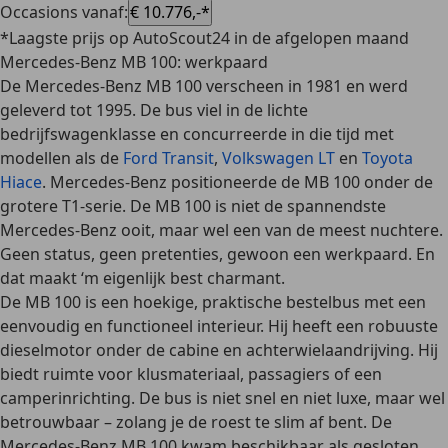
Occasions vanaf
:
€ 10.776,-*
*Laagste prijs op AutoScout24 in de afgelopen maand
Mercedes-Benz MB 100: werkpaard
De Mercedes-Benz MB 100 verscheen in 1981 en werd
geleverd tot 1995. De bus viel in de lichte
bedrijfswagenklasse en concurreerde in die tijd met
modellen als de
Ford Transit
,
Volkswagen LT
en
Toyota
Hiace
. Mercedes-Benz positioneerde de MB 100 onder de
grotere T1-serie. De MB 100 is
niet de spannendste
Mercedes-Benz
ooit, maar wel een van de meest nuchtere.
Geen status, geen pretenties, gewoon een werkpaard. En
dat maakt ‘m eigenlijk
best charmant
.
De MB 100 is een
hoekige, praktische bestelbus
met een
eenvoudig en functioneel interieur
. Hij heeft een robuuste
dieselmotor onder de cabine en achterwielaandrijving. Hij
biedt ruimte voor klusmateriaal, passagiers of een
camperinrichting. De bus is niet snel en niet luxe, maar wel
betrouwbaar – zolang je de roest te slim af bent. De
Mercedes-Benz MB 100 kwam beschikbaar als gesloten