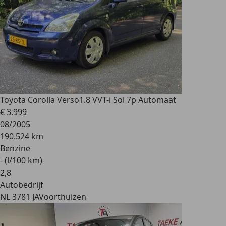
Toyota Corolla Verso
1.8 VVT-i Sol 7p Automaat
€ 3.999
08/2005
190.524 km
Benzine
- (l/100 km)
2
,
8
Autobedrijf
NL 3781 JA
Voorthuizen