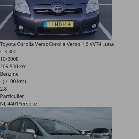
Toyota Corolla Verso
Corolla Verso 1.6 VVT-i Luna
€ 3.300
10/2008
209.500 km
Benzine
- (l/100 km)
2
,
8
Particulier
NL 4401
Yerseke