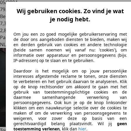
05/2004
79.341 km
Wij gebruiken cookies. Zo vind je wat
Benzine
je nodig hebt.
7,3 l/100 km (gem.)
2
,
8
Om jou een zo goed mogelijke gebruikerservaring met
Particulier
de door ons aangeboden diensten te bieden, maken wij
NL 1102
Amsterdam
en derden gebruik van cookies en andere technologie
(beide samen noemen wij vanaf nu: 'cookies'), om
informatie over apparatuur en persoonsgegevens (bijv.
IP-adressen) op te slaan en te gebruiken.
Daardoor is het mogelijk om op jouw persoonlijke
interesses afgestemde reclame te tonen, onze diensten
te verbeteren en het gebruik daarvan te analyseren. Klik
op de knop rechtsonder om akkoord te gaan met het
gebruik van toestemmingsplichtige cookies en de
daarmee samenhangende verwerking van
persoonsgegevens. Ook kun je op de knop linksonder
klikken om een nauwkeurige selectie over de cookies te
maken of om de verwerking van persoonsgegevens te
weigeren, voor zover deze op basis van een
gerechtvaardigd belang plaatsvindt. Wil jij
geen
toestemming verlenen
, klik dan
hier
.
Toyota Corolla Verso
1.6 VVT-i Linea TerraMET AIRCO