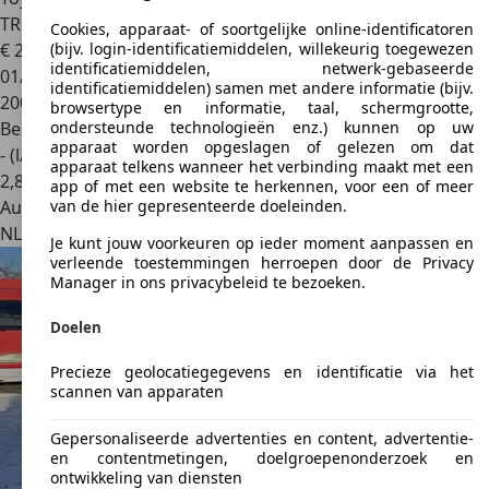
TREKHAAK OPEN DAK
Cookies, apparaat- of soortgelijke online-identificatoren
€ 2.899
(bijv. login-identificatiemiddelen, willekeurig toegewezen
identificatiemiddelen, netwerk-gebaseerde
01/2004
identificatiemiddelen) samen met andere informatie (bijv.
200.221 km
browsertype en informatie, taal, schermgrootte,
Benzine
ondersteunde technologieën enz.) kunnen op uw
apparaat worden opgeslagen of gelezen om dat
- (l/100 km)
apparaat telkens wanneer het verbinding maakt met een
2
,
8
app of met een website te herkennen, voor een of meer
Autobedrijf
van de hier gepresenteerde doeleinden.
NL 3316 AC
Dordrecht
Je kunt jouw voorkeuren op ieder moment aanpassen en
verleende toestemmingen herroepen door de Privacy
Manager in ons privacybeleid te bezoeken.
Doelen
Precieze geolocatiegegevens en identificatie via het
scannen van apparaten
Gepersonaliseerde advertenties en content, advertentie-
en contentmetingen, doelgroepenonderzoek en
ontwikkeling van diensten