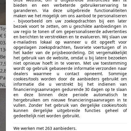
bieden en een verbeterde gebruikerservaring te
garanderen. Via deze uitgebreide functionaliteiten
maken we het mogelijk om ons aanbod te personaliseren
- bijvoorbeeld om uw zoekopdrachten bij een later
bezoek voort te zetten, om u geschikte aanbiedingen in
Toyota Corolla Verso
1.8 VVT-i Terra 7p.
uw regio te tonen of om gepersonaliseerde advertenties
€ 5.250
en berichten te verstrekken en te evalueren. Wij slaan uw
e-mailadres lokaal op wanneer u dit opgeeft voor
03/2007
opgeslagen zoekopdrachten, favoriete voertuigen of in
136.994 km
het kader van de prijsbeoordeling. Dit vergemakkelijkt
Benzine
het gebruik van de website, omdat u bij latere bezoeken
niet opnieuw hoeft in te voeren. Met uw toestemming
7,5 l/100 km (gem.)
wordt op gebruik gebaseerde informatie verzonden naar
2
,
8
dealers waarmee u contact opneemt. Sommige
Particulier
cookies/tools worden door de aanbieders gebruikt om
informatie die u verstrekt bij het indienen van
NL 1221NA
Hilversum
financieringsaanvragen gedurende 30 dagen op te slaan
en deze binnen deze periode automatisch te
hergebruiken om nieuwe financieringsaanvragen in te
vullen. Zonder het gebruik van dergelijke cookies/tools
kunnen dergelijke uitgebreide functies geheel of
gedeeltelijk niet worden gebruikt.
We werken met 263 aanbieders.