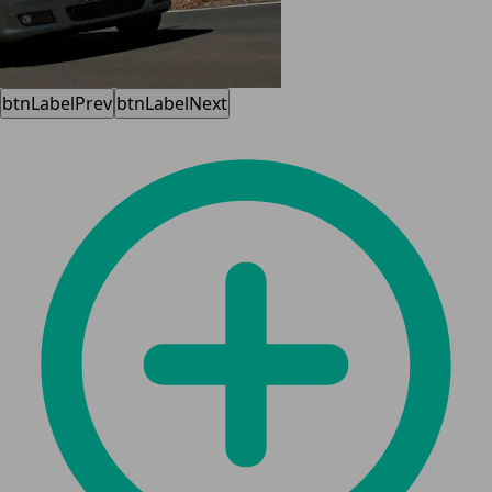
btnLabelPrev
btnLabelNext