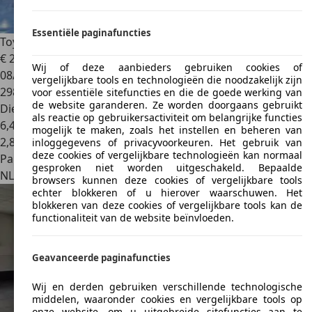
Essentiële paginafuncties
Toyota Corolla Verso
2.2 D-4D
€ 2.600
Wij of deze aanbieders gebruiken cookies of
08/2007
vergelijkbare tools en technologieën die noodzakelijk zijn
298.000 km
voor essentiële sitefuncties en die de goede werking van
de website garanderen. Ze worden doorgaans gebruikt
Diesel
als reactie op gebruikersactiviteit om belangrijke functies
6,4 l/100 km (gem.)
mogelijk te maken, zoals het instellen en beheren van
2
,
8
inloggegevens of privacyvoorkeuren. Het gebruik van
deze cookies of vergelijkbare technologieën kan normaal
Particulier
gesproken niet worden uitgeschakeld. Bepaalde
NL 4703
Roosendaal
browsers kunnen deze cookies of vergelijkbare tools
echter blokkeren of u hierover waarschuwen. Het
blokkeren van deze cookies of vergelijkbare tools kan de
functionaliteit van de website beïnvloeden.
Geavanceerde paginafuncties
Wij en derden gebruiken verschillende technologische
middelen, waaronder cookies en vergelijkbare tools op
onze website, om u uitgebreide sitefuncties aan te