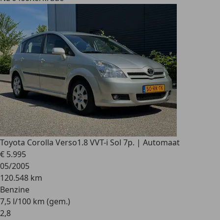
Toyota Corolla Verso
1.8 VVT-i Sol 7p. | Automaat
€ 5.995
05/2005
120.548 km
Benzine
7,5 l/100 km (gem.)
2
,
8