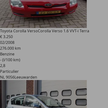
Toyota Corolla Verso
Corolla Verso 1.6 VVT-i Terra
€ 3.250
02/2008
276.000 km
Benzine
- (l/100 km)
2
,
8
Particulier
NL 9056
Leeuwarden