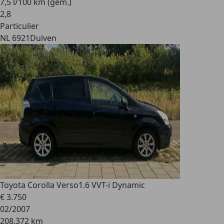
7,5 l/100 km (gem.)
2
,
8
Particulier
NL 6921
Duiven
Toyota Corolla Verso
1.6 VVT-i Dynamic
€ 3.750
02/2007
208.372 km