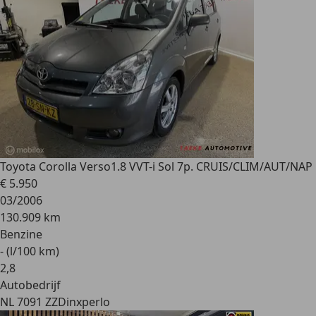
Toyota Corolla Verso
1.8 VVT-i Sol 7p. CRUIS/CLIM/AUT/NAP
€ 5.950
03/2006
130.909 km
Benzine
- (l/100 km)
2
,
8
Autobedrijf
NL 7091 ZZ
Dinxperlo