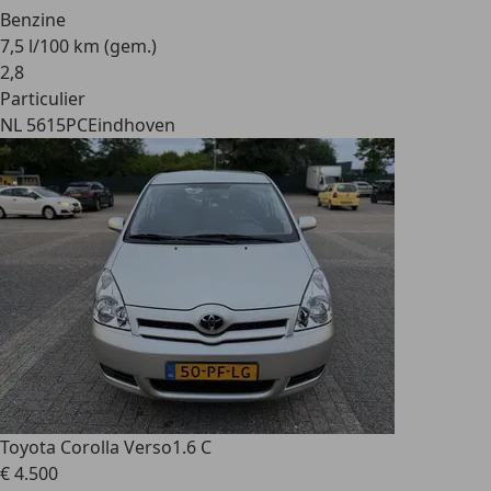
Benzine
7,5 l/100 km (gem.)
2
,
8
Particulier
NL 5615PC
Eindhoven
Toyota Corolla Verso
1.6 C
€ 4.500