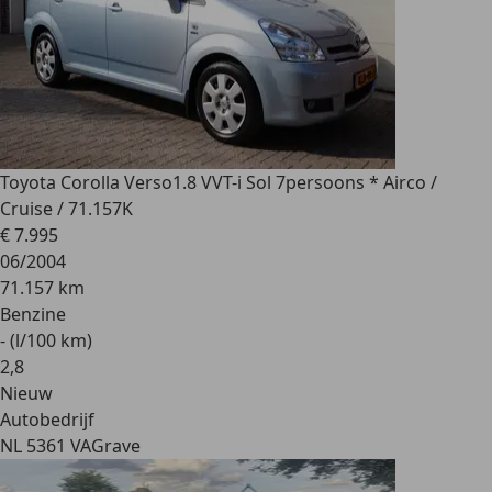
Toyota Corolla Verso
1.8 VVT-i Sol 7persoons * Airco /
Cruise / 71.157K
€ 7.995
06/2004
71.157 km
Benzine
- (l/100 km)
2
,
8
Nieuw
Autobedrijf
NL 5361 VA
Grave