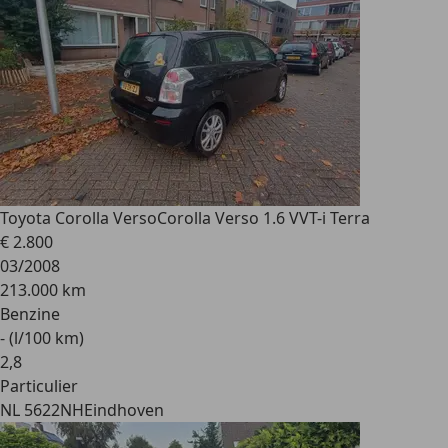
Toyota Corolla Verso
Corolla Verso 1.6 VVT-i Terra
€ 2.800
03/2008
213.000 km
Benzine
- (l/100 km)
2
,
8
Particulier
NL 5622NH
Eindhoven