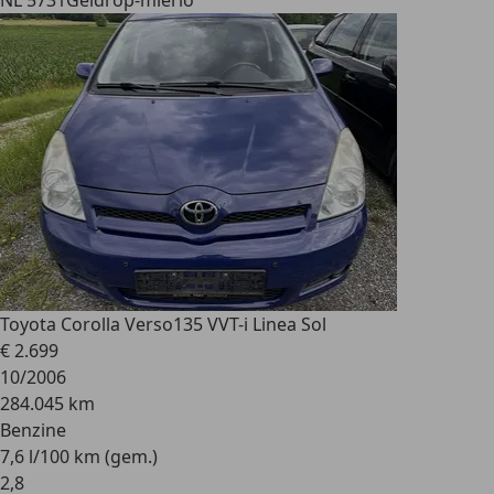
NL 5731
Geldrop-mierlo
Toyota Corolla Verso
135 VVT-i Linea Sol
€ 2.699
10/2006
284.045 km
Benzine
7,6 l/100 km (gem.)
2
,
8