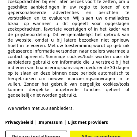
zoekopdrachten bij een later bezoek voort te zetten, om u
geschikte aanbiedingen in uw regio te tonen of om
gepersonaliseerde advertenties en berichten te
verstrekken en te evalueren. Wij slaan uw e-mailadres
lokaal op wanneer u dit opgeeft voor opgeslagen
zoekopdrachten, favoriete voertuigen of in het kader van
de prijsbeoordeling. Dit vergemakkelijkt het gebruik van
de website, omdat u bij latere bezoeken niet opnieuw
hoeft in te voeren. Met uw toestemming wordt op gebruik
gebaseerde informatie verzonden naar dealers waarmee u
contact opneemt. Sommige cookies/tools worden door de
aanbieders gebruikt om informatie die u verstrekt bij het
indienen van financieringsaanvragen gedurende 30 dagen
op te slaan en deze binnen deze periode automatisch te
hergebruiken om nieuwe financieringsaanvragen in te
vullen. Zonder het gebruik van dergelijke cookies/tools
kunnen dergelijke uitgebreide functies geheel of
gedeeltelijk niet worden gebruikt.
We werken met 263 aanbieders.
|
|
Privacybeleid
Impressum
Lijst met providers
Privacy instellingen
Alles accepteren