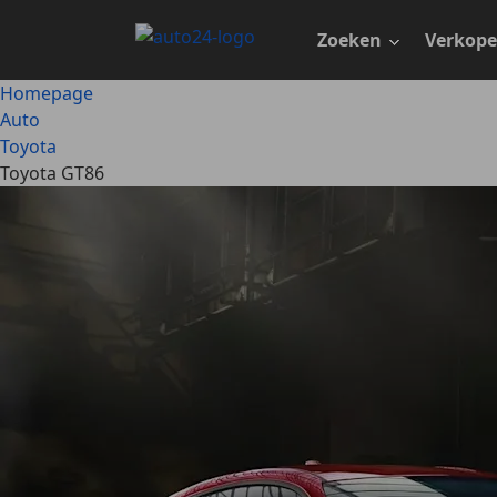
Ga
naar
Zoeken
Verkop
hoofdinhoud
Homepage
Auto
Toyota
Toyota GT86