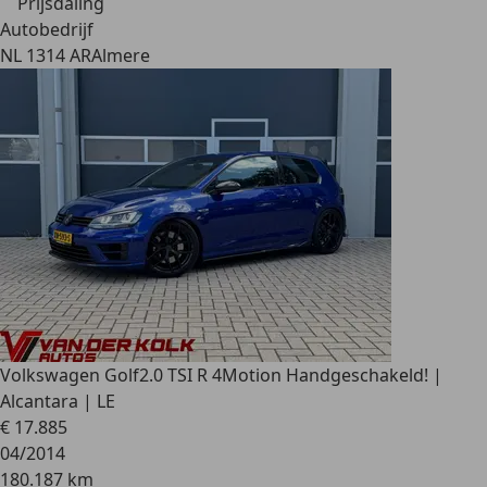
Prijsdaling
Autobedrijf
NL 1314 AR
Almere
Volkswagen Golf
2.0 TSI R 4Motion Handgeschakeld! |
Alcantara | LE
€ 17.885
04/2014
180.187 km