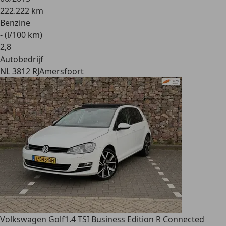
222.222 km
Benzine
- (l/100 km)
2
,
8
Autobedrijf
NL 3812 RJ
Amersfoort
Volkswagen Golf
1.4 TSI Business Edition R Connected