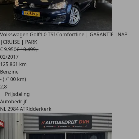
Volkswagen Golf
1.0 TSI Comfortline | GARANTIE |NAP
|CRUISE | PARK
€ 9.950
€ 10.499,-
02/2017
125.861 km
Benzine
- (l/100 km)
2
,
8
Prijsdaling
Autobedrijf
NL 2984 AT
Ridderkerk