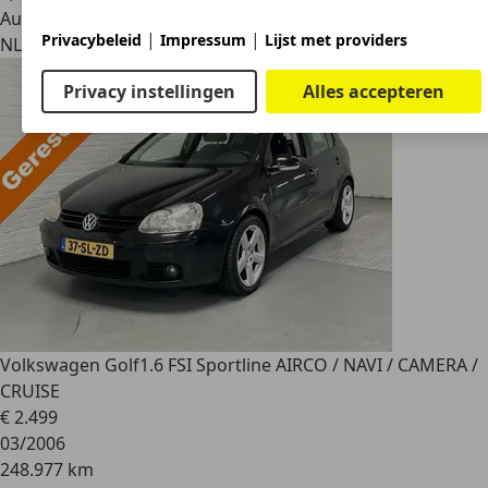
Autobedrijf
|
|
Privacybeleid
Impressum
Lijst met providers
NL 8304 AW
Emmeloord
Privacy instellingen
Alles accepteren
Volkswagen Golf
1.6 FSI Sportline AIRCO / NAVI / CAMERA /
CRUISE
€ 2.499
03/2006
248.977 km