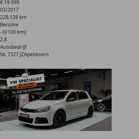
€ 19.999
03/2017
228.128 km
Benzine
- (l/100 km)
2
,
8
Autobedrijf
NL 7327 JZ
Apeldoorn