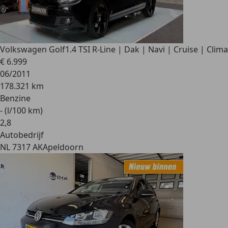
Volkswagen Golf
1.4 TSI R-Line | Dak | Navi | Cruise | Clima
€ 6.999
06/2011
178.321 km
Benzine
- (l/100 km)
2
,
8
Autobedrijf
NL 7317 AK
Apeldoorn