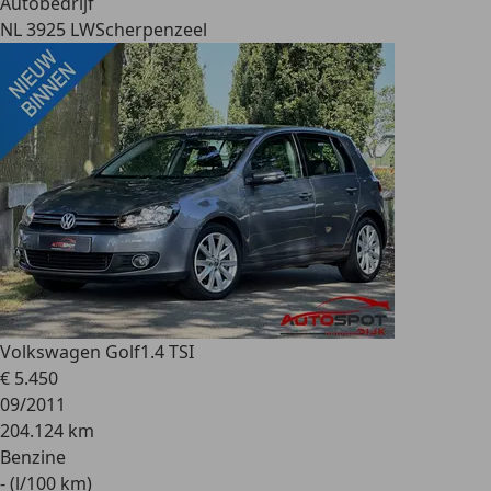
Autobedrijf
NL 3925 LW
Scherpenzeel
Volkswagen Golf
1.4 TSI
€ 5.450
09/2011
204.124 km
Benzine
- (l/100 km)