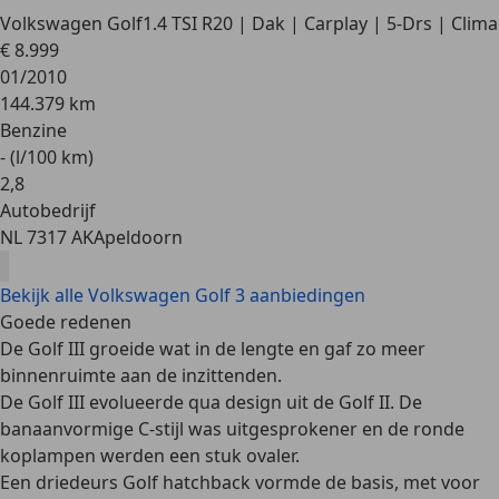
Volkswagen Golf
1.4 TSI R20 | Dak | Carplay | 5-Drs | Clima
€ 8.999
01/2010
144.379 km
Benzine
- (l/100 km)
2
,
8
Autobedrijf
NL 7317 AK
Apeldoorn
Bekijk alle Volkswagen Golf 3 aanbiedingen
Goede redenen
De Golf III groeide wat in de lengte en gaf zo meer
binnenruimte aan de inzittenden.
De Golf III evolueerde qua design uit de Golf II. De
banaanvormige C-stijl was uitgesprokener en de ronde
koplampen werden een stuk ovaler.
Een driedeurs Golf hatchback vormde de basis, met voor