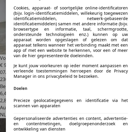
Cookies, apparaat- of soortgelijke online-identificatoren
(bijv. login-identificatiemiddelen, willekeurig toegewezen
identificatiemiddelen, netwerk-gebaseerde
identificatiemiddelen) samen met andere informatie (bijv.
browsertype en informatie, taal, schermgrootte,
ondersteunde technologieën enz.) kunnen op uw
apparaat worden opgeslagen of gelezen om dat
apparaat telkens wanneer het verbinding maakt met een
app of met een website te herkennen, voor een of meer
van de hier gepresenteerde doeleinden.
Volkswagen Golf
1.4-16V Trendline 5 DRS AIRCO NAP
€ 995
Je kunt jouw voorkeuren op ieder moment aanpassen en
verleende toestemmingen herroepen door de Privacy
07/1999
Manager in ons privacybeleid te bezoeken.
230.947 km
Benzine
Doelen
6,4 l/100 km (gem.)
2
,
8
Precieze geolocatiegegevens en identificatie via het
scannen van apparaten
Autobedrijf
NL 3076 JA
Rotterdam
Gepersonaliseerde advertenties en content, advertentie-
en contentmetingen, doelgroepenonderzoek en
ontwikkeling van diensten