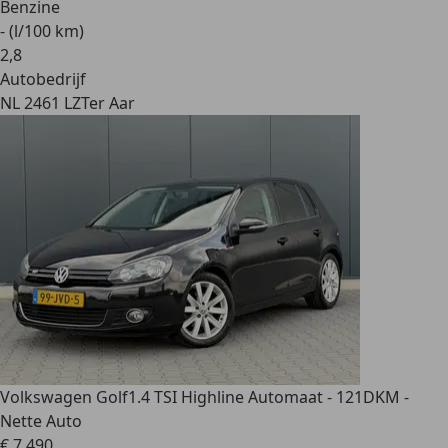
Benzine
- (l/100 km)
2
,
8
Autobedrijf
NL 2461 LZ
Ter Aar
Volkswagen Golf
1.4 TSI Highline Automaat - 121DKM -
Nette Auto
€ 7.490