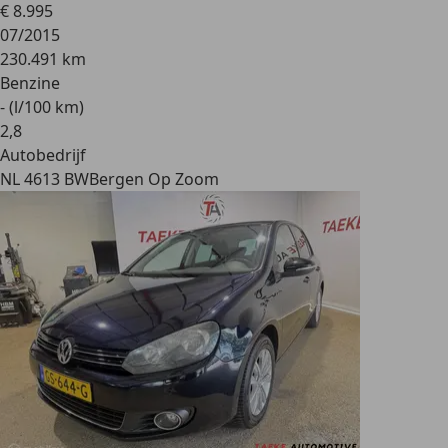
€ 8.995
07/2015
230.491 km
Benzine
- (l/100 km)
2
,
8
Autobedrijf
NL 4613 BW
Bergen Op Zoom