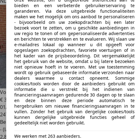
NL 5038 GP
Tilburg
bieden en een verbeterde gebruikerservaring te
garanderen. Via deze uitgebreide functionaliteiten
maken we het mogelijk om ons aanbod te personaliseren
- bijvoorbeeld om uw zoekopdrachten bij een later
bezoek voort te zetten, om u geschikte aanbiedingen in
uw regio te tonen of om gepersonaliseerde advertenties
en berichten te verstrekken en te evalueren. Wij slaan uw
e-mailadres lokaal op wanneer u dit opgeeft voor
opgeslagen zoekopdrachten, favoriete voertuigen of in
het kader van de prijsbeoordeling. Dit vergemakkelijkt
het gebruik van de website, omdat u bij latere bezoeken
niet opnieuw hoeft in te voeren. Met uw toestemming
wordt op gebruik gebaseerde informatie verzonden naar
dealers waarmee u contact opneemt. Sommige
cookies/tools worden door de aanbieders gebruikt om
informatie die u verstrekt bij het indienen van
Volkswagen Golf
1.4 Trendline
financieringsaanvragen gedurende 30 dagen op te slaan
€ 3.750
en deze binnen deze periode automatisch te
hergebruiken om nieuwe financieringsaanvragen in te
01/2010
vullen. Zonder het gebruik van dergelijke cookies/tools
247.976 km
kunnen dergelijke uitgebreide functies geheel of
Benzine
gedeeltelijk niet worden gebruikt.
- (l/100 km)
We werken met 263 aanbieders.
2
,
8