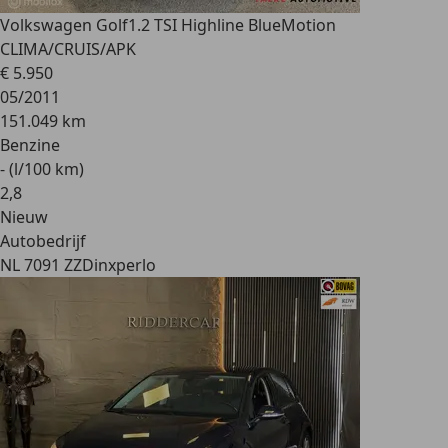
Volkswagen Golf
1.2 TSI Highline BlueMotion
CLIMA/CRUIS/APK
€ 5.950
05/2011
151.049 km
Benzine
- (l/100 km)
2
,
8
Nieuw
Autobedrijf
NL 7091 ZZ
Dinxperlo