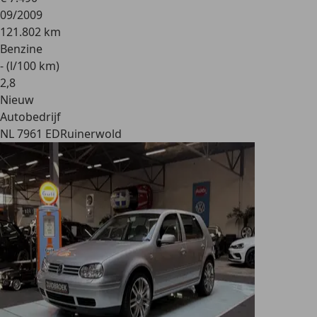
09/2009
121.802 km
Benzine
- (l/100 km)
2
,
8
Nieuw
Autobedrijf
NL 7961 ED
Ruinerwold