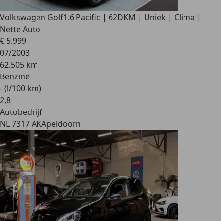
Volkswagen Golf
1.6 Pacific | 62DKM | Uniek | Clima |
Nette Auto
€ 5.999
07/2003
62.505 km
Benzine
- (l/100 km)
2
,
8
Autobedrijf
NL 7317 AK
Apeldoorn