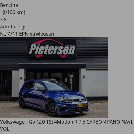
Benzine
- (l/100 km)
2
,
8
Autobedrijf
NL 7711 EP
Nieuwleusen
Volkswagen Golf
2.0 TSI 4Motion R 7.5 CARBON PANO NAVI
VOL!