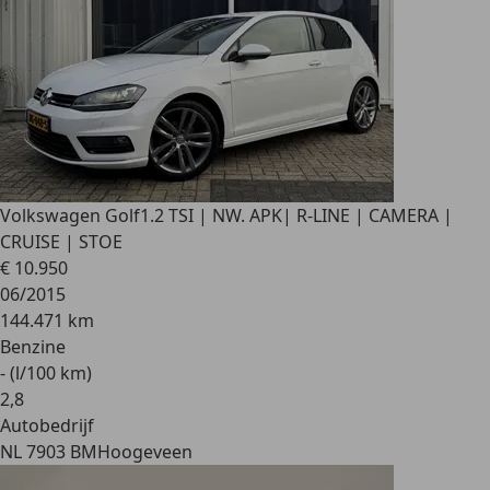
Volkswagen Golf
1.2 TSI | NW. APK| R-LINE | CAMERA |
CRUISE | STOE
€ 10.950
06/2015
144.471 km
Benzine
- (l/100 km)
2
,
8
Autobedrijf
NL 7903 BM
Hoogeveen