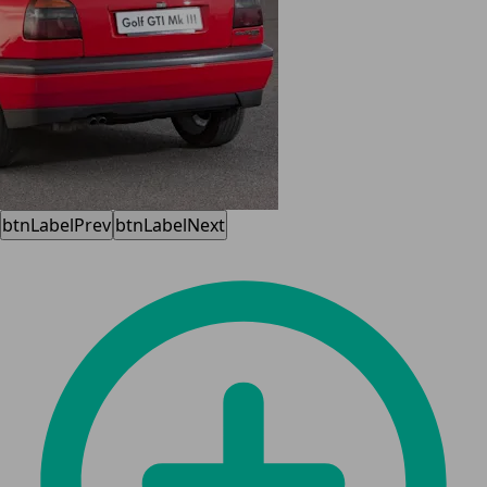
btnLabelPrev
btnLabelNext