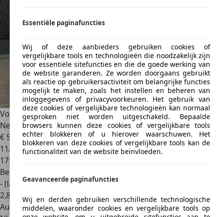
Essentiële paginafuncties
Wij of deze aanbieders gebruiken cookies of
vergelijkbare tools en technologieën die noodzakelijk zijn
voor essentiële sitefuncties en die de goede werking van
de website garanderen. Ze worden doorgaans gebruikt
als reactie op gebruikersactiviteit om belangrijke functies
mogelijk te maken, zoals het instellen en beheren van
inloggegevens of privacyvoorkeuren. Het gebruik van
deze cookies of vergelijkbare technologieën kan normaal
Volkswagen Golf
1.2 TSI Highline BlueMotion 1e eigenaar -
gesproken niet worden uitgeschakeld. Bepaalde
Nette au
browsers kunnen deze cookies of vergelijkbare tools
echter blokkeren of u hierover waarschuwen. Het
€ 5.899
blokkeren van deze cookies of vergelijkbare tools kan de
11/2011
functionaliteit van de website beïnvloeden.
175.220 km
Benzine
Geavanceerde paginafuncties
- (l/100 km)
2
,
8
Wij en derden gebruiken verschillende technologische
Autobedrijf
middelen, waaronder cookies en vergelijkbare tools op
onze website, om u uitgebreide sitefuncties aan te