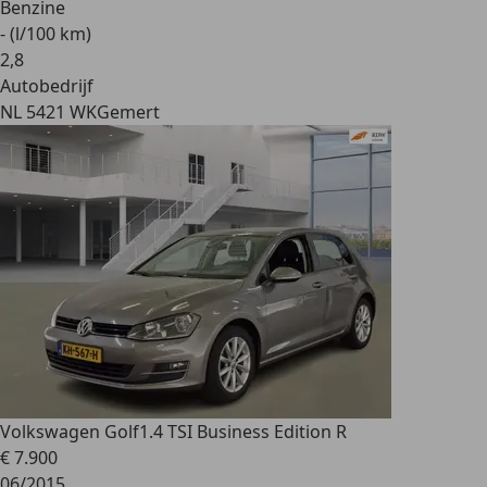
Benzine
- (l/100 km)
2
,
8
Autobedrijf
NL 5421 WK
Gemert
Volkswagen Golf
1.4 TSI Business Edition R
€ 7.900
06/2015