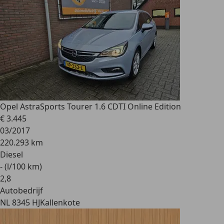
Opel Astra
Sports Tourer 1.6 CDTI Online Edition
€ 3.445
03/2017
220.293 km
Diesel
- (l/100 km)
2
,
8
Autobedrijf
NL 8345 HJ
Kallenkote