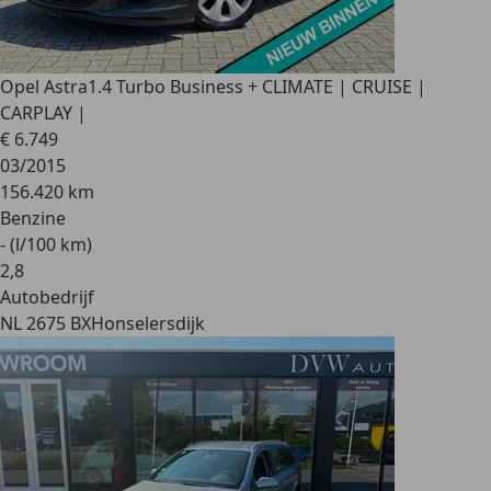
Opel Astra
1.4 Turbo Business + CLIMATE | CRUISE |
CARPLAY |
€ 6.749
03/2015
156.420 km
Benzine
- (l/100 km)
2
,
8
Autobedrijf
NL 2675 BX
Honselersdijk