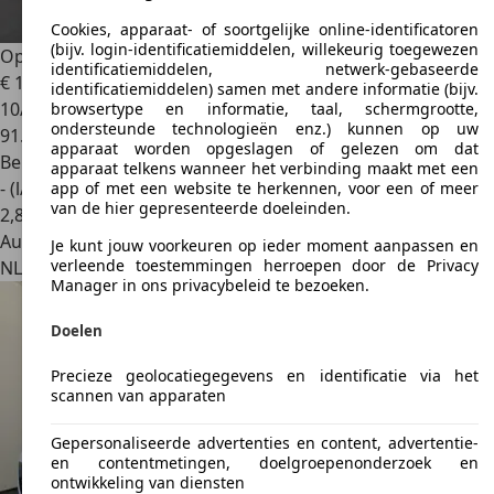
Cookies, apparaat- of soortgelijke online-identificatoren
(bijv. login-identificatiemiddelen, willekeurig toegewezen
Opel Astra
1.2 Business Elegance. APK 10-2027!
identificatiemiddelen, netwerk-gebaseerde
€ 10.949
identificatiemiddelen) samen met andere informatie (bijv.
10/2021
browsertype en informatie, taal, schermgrootte,
ondersteunde technologieën enz.) kunnen op uw
91.725 km
apparaat worden opgeslagen of gelezen om dat
Benzine
apparaat telkens wanneer het verbinding maakt met een
- (l/100 km)
app of met een website te herkennen, voor een of meer
van de hier gepresenteerde doeleinden.
2
,
8
Autobedrijf
Je kunt jouw voorkeuren op ieder moment aanpassen en
verleende toestemmingen herroepen door de Privacy
NL 3771 AG
Barneveld
Manager in ons privacybeleid te bezoeken.
Doelen
Precieze geolocatiegegevens en identificatie via het
scannen van apparaten
Gepersonaliseerde advertenties en content, advertentie-
en contentmetingen, doelgroepenonderzoek en
ontwikkeling van diensten