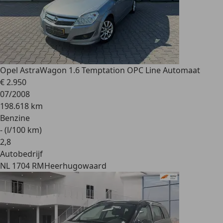
Opel Astra
Wagon 1.6 Temptation OPC Line Automaat
€ 2.950
07/2008
198.618 km
Benzine
- (l/100 km)
2
,
8
Autobedrijf
NL 1704 RM
Heerhugowaard