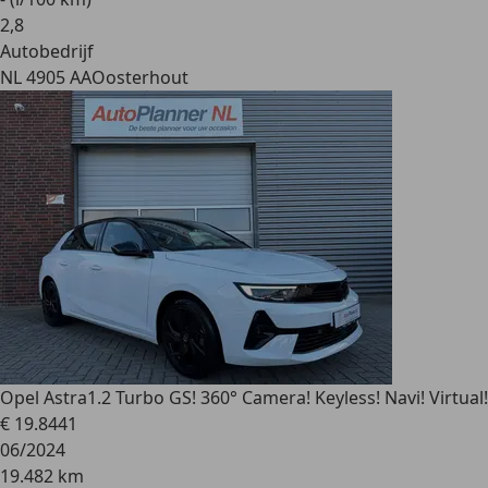
2
,
8
Autobedrijf
NL 4905 AA
Oosterhout
Opel Astra
1.2 Turbo GS! 360° Camera! Keyless! Navi! Virtual!
€ 19.844
1
06/2024
19.482 km