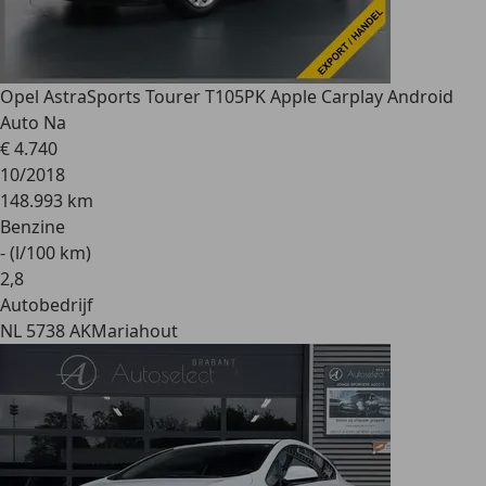
Opel Astra
Sports Tourer T105PK Apple Carplay Android
Auto Na
€ 4.740
10/2018
148.993 km
Benzine
- (l/100 km)
2
,
8
Autobedrijf
NL 5738 AK
Mariahout