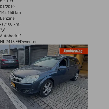
€ 2.199
01/2010
142.158 km
Benzine
- (l/100 km)
2
,
8
Autobedrijf
NL 7418 EE
Deventer