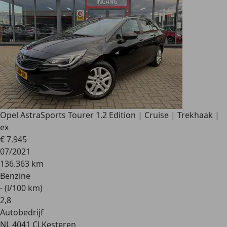
Opel Astra
Sports Tourer 1.2 Edition | Cruise | Trekhaak |
ex
€ 7.945
07/2021
136.363 km
Benzine
- (l/100 km)
2
,
8
Autobedrijf
NL 4041 CL
Kesteren