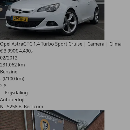
Opel Astra
GTC 1.4 Turbo Sport Cruise | Camera | Clima
€ 3.990
€ 4.490,-
02/2012
231.062 km
Benzine
- (l/100 km)
2
,
8
Prijsdaling
Autobedrijf
NL 5258 BL
Berlicum