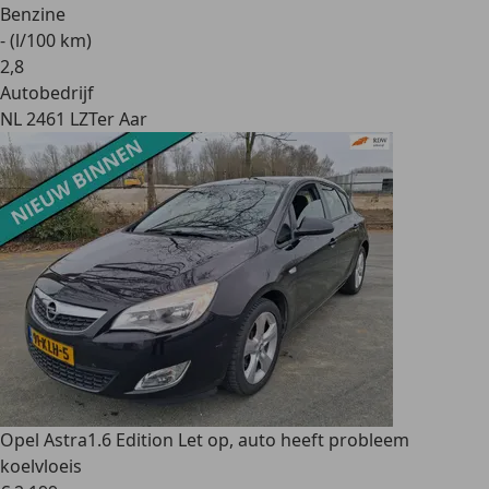
Benzine
- (l/100 km)
2
,
8
Autobedrijf
NL 2461 LZ
Ter Aar
Opel Astra
1.6 Edition Let op, auto heeft probleem
koelvloeis