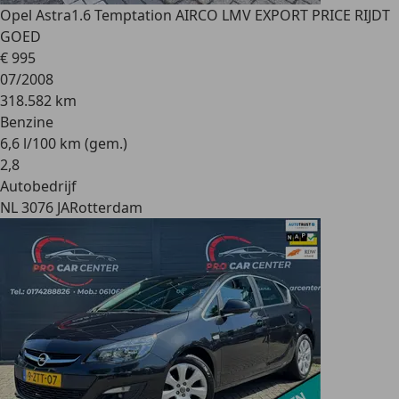
Opel Astra
1.6 Temptation AIRCO LMV EXPORT PRICE RIJDT
GOED
€ 995
07/2008
318.582 km
Benzine
6,6 l/100 km (gem.)
2
,
8
Autobedrijf
NL 3076 JA
Rotterdam