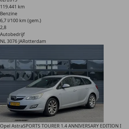
119.441 km
Benzine
6,7 l/100 km (gem.)
2
,
8
Autobedrijf
NL 3076 JA
Rotterdam
Opel Astra
SPORTS TOURER 1.4 ANNIVERSARY EDITION I