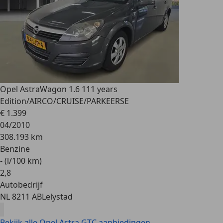
Opel Astra
Wagon 1.6 111 years
Edition/AIRCO/CRUISE/PARKEERSE
€ 1.399
04/2010
308.193 km
Benzine
- (l/100 km)
2
,
8
Autobedrijf
NL 8211 AB
Lelystad
Bekijk alle Opel Astra GTC aanbiedingen