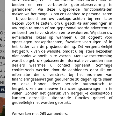
bieden en een verbeterde gebruikerservaring te
garanderen. Via deze uitgebreide functionaliteiten
maken we het mogelijk om ons aanbod te personaliseren
- bijvoorbeeld om uw zoekopdrachten bij een later
bezoek voort te zetten, om u geschikte aanbiedingen in
uw regio te tonen of om gepersonaliseerde advertenties
en berichten te verstrekken en te evalueren. Wij slaan uw
Opel Astra
1.6 CDTI ONLINE EDITION. CRUISE, NAVI, PDC
e-mailadres lokaal op wanneer u dit opgeeft voor
€ 3.450
opgeslagen zoekopdrachten, favoriete voertuigen of in
06/2017
het kader van de prijsbeoordeling. Dit vergemakkelijkt
het gebruik van de website, omdat u bij latere bezoeken
230.019 km
niet opnieuw hoeft in te voeren. Met uw toestemming
Diesel
wordt op gebruik gebaseerde informatie verzonden naar
3,4 l/100 km (gem.)
dealers waarmee u contact opneemt. Sommige
cookies/tools worden door de aanbieders gebruikt om
2
,
8
informatie die u verstrekt bij het indienen van
Autobedrijf
financieringsaanvragen gedurende 30 dagen op te slaan
NL 7678 RL
Geesteren
en deze binnen deze periode automatisch te
hergebruiken om nieuwe financieringsaanvragen in te
vullen. Zonder het gebruik van dergelijke cookies/tools
kunnen dergelijke uitgebreide functies geheel of
gedeeltelijk niet worden gebruikt.
We werken met 263 aanbieders.