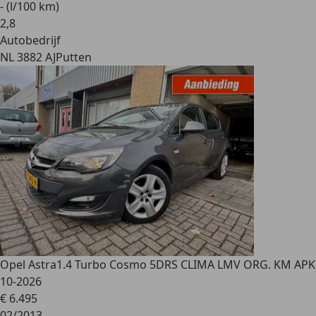
- (l/100 km)
2
,
8
Autobedrijf
NL 3882 AJ
Putten
Opel Astra
1.4 Turbo Cosmo 5DRS CLIMA LMV ORG. KM APK
10-2026
€ 6.495
02/2013