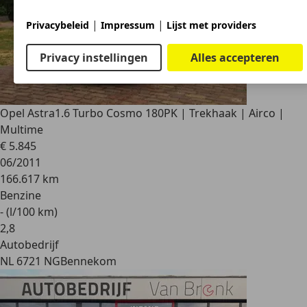
|
|
Privacybeleid
Impressum
Lijst met providers
Privacy instellingen
Alles accepteren
Opel Astra
1.6 Turbo Cosmo 180PK | Trekhaak | Airco |
Multime
€ 5.845
06/2011
166.617 km
Benzine
- (l/100 km)
2
,
8
Autobedrijf
NL 6721 NG
Bennekom