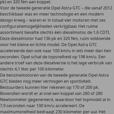
pk) en 320 Nm aan koppel.
Voor de tweede generatie Opel Astra GTC – die vanaf 2012
beschikbaar was en meer technologie en een modern
design kreeg – waren er in totaal vier motoren met zes
configuratiemogelijkheden verkrijgbaar. Het ruime
assortiment bevatte slechts
één dieselmotor
, de 1.6 CDTI.
Deze dieselmotor had
136 pk en 320 Nm
, ruim voldoende
voor het kleine en lichte model. De Opel Astra GTC
accelereerde dan ook naar 100 km/u in
iets meer dan tien
seconden
. Opel schat de topsnelheid op 198 km/u. Een
andere troef van deze dieselversie is het lage
verbruik van
slechts 4,1 liter
per 100 kilometer.
De benzinemotoren van de tweede generatie Opel Astra
GTC bieden nog meer vermogen en sportiviteit.
Bestuurders kunnen hier rekenen op
170 of 200 pk
.
Bovendien wordt er al snel een koppel van 260 of 280
Newtonmeter gegenereerd, waardoor het topmodel al in
7,9 seconden naar 100 km/u accelereert. De
maximumsnelheid bedraagt 230 kilometer per uur. Het