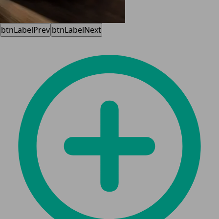
btnLabelPrev
btnLabelNext