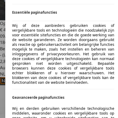
Essentiële paginafuncties
Opel Astra
1.4 Blitz
Wij of deze aanbieders gebruiken cookies of
€ 4.499
vergelijkbare tools en technologieën die noodzakelijk zijn
voor essentiële sitefuncties en die de goede werking van
09/2015
de website garanderen. Ze worden doorgaans gebruikt
186.433 km
als reactie op gebruikersactiviteit om belangrijke functies
Benzine
mogelijk te maken, zoals het instellen en beheren van
inloggegevens of privacyvoorkeuren. Het gebruik van
- (l/100 km)
deze cookies of vergelijkbare technologieën kan normaal
2
,
8
gesproken niet worden uitgeschakeld. Bepaalde
Autobedrijf
browsers kunnen deze cookies of vergelijkbare tools
echter blokkeren of u hierover waarschuwen. Het
NL 4905 AA
Oosterhout
blokkeren van deze cookies of vergelijkbare tools kan de
functionaliteit van de website beïnvloeden.
Geavanceerde paginafuncties
Wij en derden gebruiken verschillende technologische
middelen, waaronder cookies en vergelijkbare tools op
onze website, om u uitgebreide sitefuncties aan te