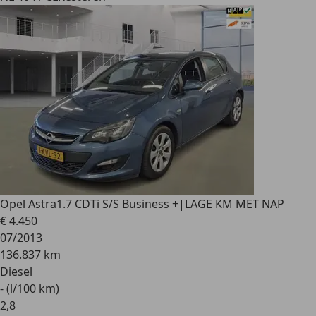
Opel Astra
1.7 CDTi S/S Business +|LAGE KM MET NAP
€ 4.450
07/2013
136.837 km
Diesel
- (l/100 km)
2
,
8