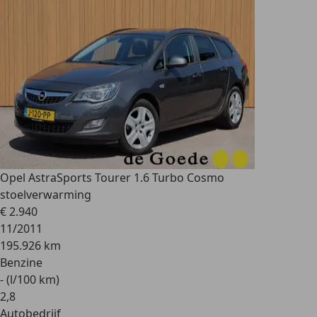
Opel Astra
Sports Tourer 1.6 Turbo Cosmo
stoelverwarming
€ 2.940
11/2011
195.926 km
Benzine
- (l/100 km)
2
,
8
Autobedrijf