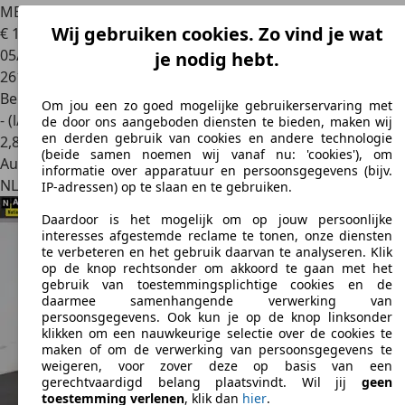
MEENEEMPRI
Wij gebruiken cookies. Zo vind je wat
€ 1.945
05/2012
je nodig hebt.
261.490 km
Benzine
Om jou een zo goed mogelijke gebruikerservaring met
- (l/100 km)
de door ons aangeboden diensten te bieden, maken wij
en derden gebruik van cookies en andere technologie
2
,
8
(beide samen noemen wij vanaf nu: 'cookies'), om
Autobedrijf
informatie over apparatuur en persoonsgegevens (bijv.
NL 3443 TJ
Woerden
IP-adressen) op te slaan en te gebruiken.
Daardoor is het mogelijk om op jouw persoonlijke
interesses afgestemde reclame te tonen, onze diensten
te verbeteren en het gebruik daarvan te analyseren. Klik
op de knop rechtsonder om akkoord te gaan met het
gebruik van toestemmingsplichtige cookies en de
daarmee samenhangende verwerking van
persoonsgegevens. Ook kun je op de knop linksonder
klikken om een nauwkeurige selectie over de cookies te
maken of om de verwerking van persoonsgegevens te
weigeren, voor zover deze op basis van een
gerechtvaardigd belang plaatsvindt. Wil jij
geen
toestemming verlenen
, klik dan
hier
.