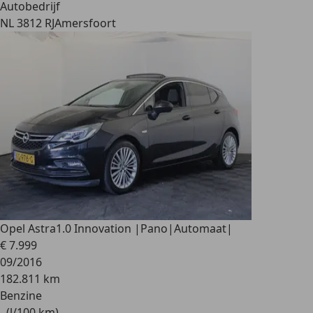
Autobedrijf
NL 3812 RJ
Amersfoort
Opel Astra
1.0 Innovation |Pano|Automaat|
€ 7.999
09/2016
182.811 km
Benzine
- (l/100 km)