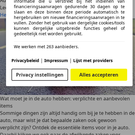
AutoScout24
·
25-09-2024
·
6 min. Leestijd
informatie die u verstrekt bij het indienen van
financieringsaanvragen gedurende 30 dagen op te
Lees meer
slaan en deze binnen deze periode automatisch te
Het 'Niet parkeren' verkeersbord – wat je moet weten
hergebruiken om nieuwe financieringsaanvragen in te
vullen. Zonder het gebruik van dergelijke cookies/tools
kunnen dergelijke uitgebreide functies geheel of
gedeeltelijk niet worden gebruikt.
We werken met 263 aanbieders.
|
|
Privacybeleid
Impressum
Lijst met providers
Privacy instellingen
Alles accepteren
Wat moet je in de auto hebben: verplichte en aanbevolen
items
Sommige dingen zijn altijd handig om bij je te hebben in de
auto, maar wist je dat bepaalde zaken ook gewoon
verplicht zijn? Ontdek de essentiële items voor in je auto.
Daarbij kijken we ook naar de afwijkende zaken voor