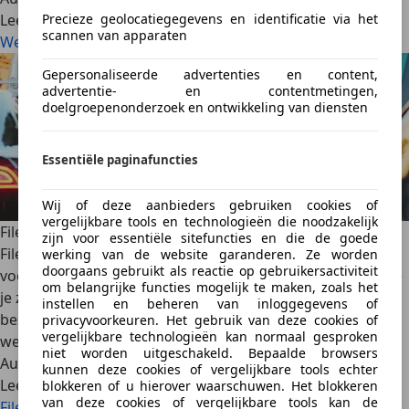
Precieze geolocatiegegevens en identificatie via het
Lees meer
scannen van apparaten
Welk autolicht overdag?
Gepersonaliseerde advertenties en content,
advertentie- en contentmetingen,
doelgroepenonderzoek en ontwikkeling van diensten
Essentiële paginafuncties
Wij of deze aanbieders gebruiken cookies of
vergelijkbare tools en technologieën die noodzakelijk
Filerijden: hoe blijf je comfortabel en veilig in de file?
zijn voor essentiële sitefuncties en die de goede
Filerijden is voor veel automobilisten dagelijkse realiteit,
werking van de website garanderen. Ze worden
doorgaans gebruikt als reactie op gebruikersactiviteit
vooral in de spits. Dan kan het nuttig zijn om te weten hoe
om belangrijke functies mogelijk te maken, zoals het
je zo efficiënt mogelijk door de file komt. In dit artikel
instellen en beheren van inloggegevens of
bespreken we de regelgeving rondom filerijden en geven
privacyvoorkeuren. Het gebruik van deze cookies of
vergelijkbare technologieën kan normaal gesproken
we tips om comfortabel en veilig de file te doorstaan.
niet worden uitgeschakeld. Bepaalde browsers
AutoScout24
·
04-10-2024
·
6 min. Leestijd
kunnen deze cookies of vergelijkbare tools echter
Lees meer
blokkeren of u hierover waarschuwen. Het blokkeren
van deze cookies of vergelijkbare tools kan de
Filerijden: hoe blijf je comfortabel en veilig in de file?