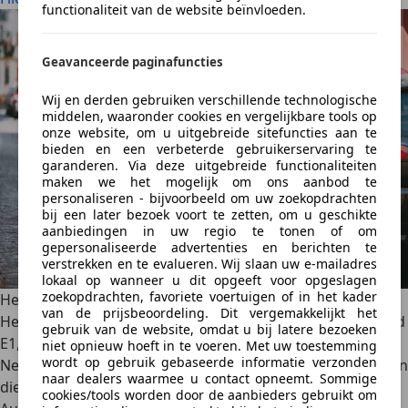
functionaliteit van de website beïnvloeden.
Geavanceerde paginafuncties
Wij en derden gebruiken verschillende technologische
middelen, waaronder cookies en vergelijkbare tools op
onze website, om u uitgebreide sitefuncties aan te
bieden en een verbeterde gebruikerservaring te
garanderen. Via deze uitgebreide functionaliteiten
maken we het mogelijk om ons aanbod te
personaliseren - bijvoorbeeld om uw zoekopdrachten
bij een later bezoek voort te zetten, om u geschikte
aanbiedingen in uw regio te tonen of om
gepersonaliseerde advertenties en berichten te
verstrekken en te evalueren. Wij slaan uw e-mailadres
lokaal op wanneer u dit opgeeft voor opgeslagen
zoekopdrachten, favoriete voertuigen of in het kader
Het 'Niet parkeren' verkeersbord – wat je moet weten
van de prijsbeoordeling. Dit vergemakkelijkt het
Het verkeersbord 'Niet parkeren', ook wel bekend als bord
gebruik van de website, omdat u bij latere bezoeken
E1, is een van de meest voorkomende borden in het
niet opnieuw hoeft in te voeren. Met uw toestemming
wordt op gebruik gebaseerde informatie verzonden
Nederlandse verkeer. Toch zijn de regels en uitzonderingen
naar dealers waarmee u contact opneemt. Sommige
die bij dit bord horen niet altijd voor iedereen duidelijk.
cookies/tools worden door de aanbieders gebruikt om