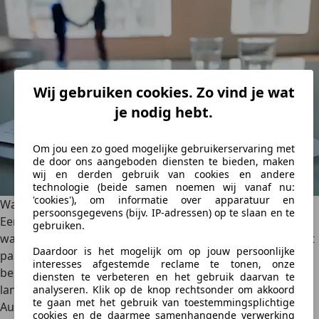
Wij gebruiken cookies. Zo vind je wat
je nodig hebt.
Om jou een zo goed mogelijke gebruikerservaring met
de door ons aangeboden diensten te bieden, maken
wij en derden gebruik van cookies en andere
technologie (beide samen noemen wij vanaf nu:
'cookies'), om informatie over apparatuur en
Wat is een vrijwaringsbewijs?
persoonsgegevens (bijv. IP-adressen) op te slaan en te
Een vrijwaringsbewijs is een document dat je ontvangt
gebruiken.
wanneer je een auto verkoopt of naar de sloop brengt. Dit
Daardoor is het mogelijk om op jouw persoonlijke
papiertje lijkt misschien niet zo bijzonder, maar het is erg
interesses afgestemde reclame te tonen, onze
belangrijk. Het geeft namelijk officieel aan dat je niet
diensten te verbeteren en het gebruik daarvan te
langer verantwoordelijk bent voor de auto.
analyseren. Klik op de knop rechtsonder om akkoord
te gaan met het gebruik van toestemmingsplichtige
AutoScout24
·
31-10-2024
·
6 min. Leestijd
cookies en de daarmee samenhangende verwerking