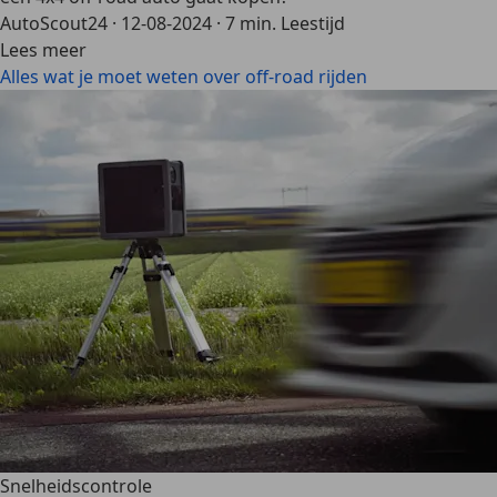
AutoScout24
·
12-08-2024
·
7 min. Leestijd
Lees meer
Alles wat je moet weten over off-road rijden
Snelheidscontrole