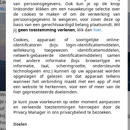
Lees meer
van persoonsgegevens. Ook kun je op de knop
Wat is een vrijwaringsbewijs?
linksonder klikken om een nauwkeurige selectie over
de cookies te maken of om de verwerking van
persoonsgegevens te weigeren, voor zover deze op
basis van een gerechtvaardigd belang plaatsvindt. Wil
jij
geen toestemming verlenen
, klik dan
hier
.
Cookies, apparaat- of soortgelijke online-
identificatoren (bijv. login-identificatiemiddelen,
willekeurig toegewezen identificatiemiddelen,
netwerk-gebaseerde identificatiemiddelen) samen
met andere informatie (bijv. browsertype en
informatie, taal, schermgrootte, ondersteunde
technologieën enz.) kunnen op uw apparaat worden
opgeslagen of gelezen om dat apparaat telkens
wanneer het verbinding maakt met een app of met
een website te herkennen, voor een of meer van de
hier gepresenteerde doeleinden.
Welk autolicht overdag?
Je rijdt op overdag door de stad en vraagt je misschien af
Je kunt jouw voorkeuren op ieder moment aanpassen
en verleende toestemmingen herroepen door de
of je verlichting moet voeren. Dat brengt ons automatisch
Privacy Manager in ons privacybeleid te bezoeken.
bij de regels op het gebied van autoverlichting. Weet jij nog
hoe het zit met verlichting? Tijd voor wat opheldering.
Doelen
AutoScout24
·
25-10-2024
·
7 min. Leestijd