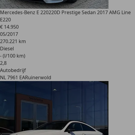
Mercedes-Benz E 220
220D Prestige Sedan 2017 AMG Line
E220
€ 14.950
05/2017
270.221 km
Diesel
- (l/100 km)
2
,
8
Autobedrijf
NL 7961 EA
Ruinerwold