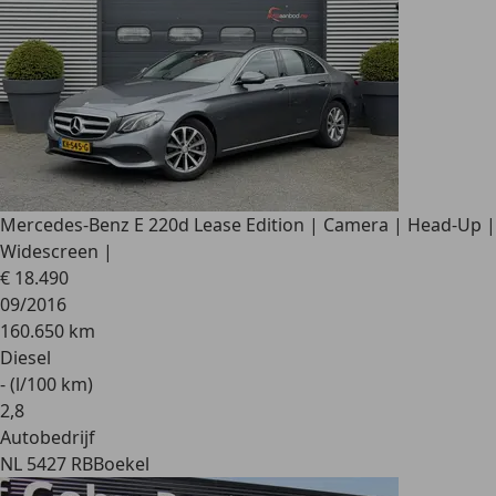
Mercedes-Benz E 220
d Lease Edition | Camera | Head-Up |
Widescreen |
€ 18.490
09/2016
160.650 km
Diesel
- (l/100 km)
2
,
8
Autobedrijf
NL 5427 RB
Boekel