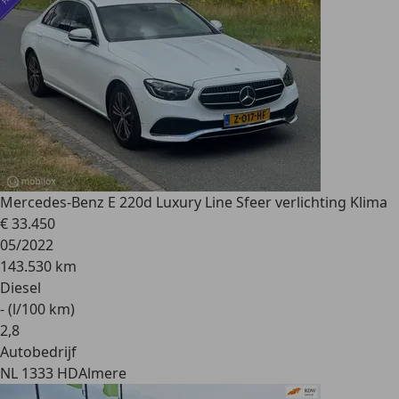
Mercedes-Benz E 220
d Luxury Line Sfeer verlichting Klima
€ 33.450
05/2022
143.530 km
Diesel
- (l/100 km)
2
,
8
Autobedrijf
NL 1333 HD
Almere