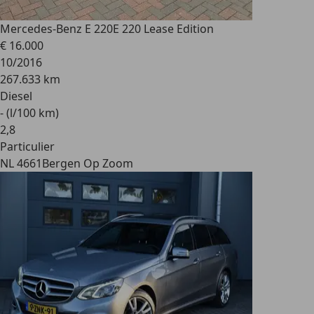
Mercedes-Benz E 220
E 220 Lease Edition
€ 16.000
10/2016
267.633 km
Diesel
- (l/100 km)
2
,
8
Particulier
NL 4661
Bergen Op Zoom