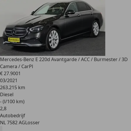
Mercedes-Benz E 220
d Avantgarde / ACC / Burmester / 3D
Camera / CarPl
€ 27.900
1
03/2021
263.215 km
Diesel
- (l/100 km)
2
,
8
Autobedrijf
NL 7582 AG
Losser