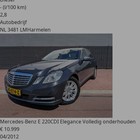
- (l/100 km)
2
,
8
Autobedrijf
NL 3481 LM
Harmelen
Mercedes-Benz E 220
CDI Elegance Volledig onderhouden
€ 10.999
04/2012