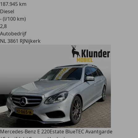
187.945 km
Diesel
- (l/100 km)
2
,
8
Autobedrijf
NL 3861 RJ
Nijkerk
Mercedes-Benz E 220
Estate BlueTEC Avantgarde