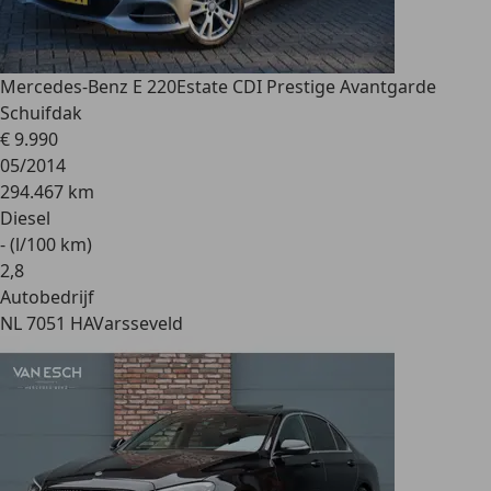
Mercedes-Benz E 220
Estate CDI Prestige Avantgarde
Schuifdak
€ 9.990
05/2014
294.467 km
Diesel
- (l/100 km)
2
,
8
Autobedrijf
NL 7051 HA
Varsseveld