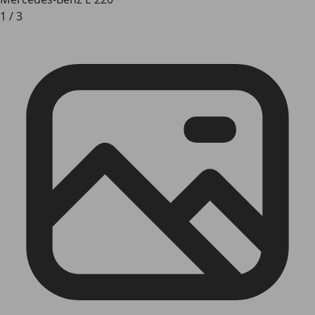
1
/
3