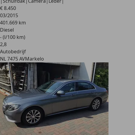
|Schuifdak|Camera|Leder|
€ 8.450
03/2015
401.669 km
Diesel
- (l/100 km)
2
,
8
Autobedrijf
NL 7475 AV
Markelo