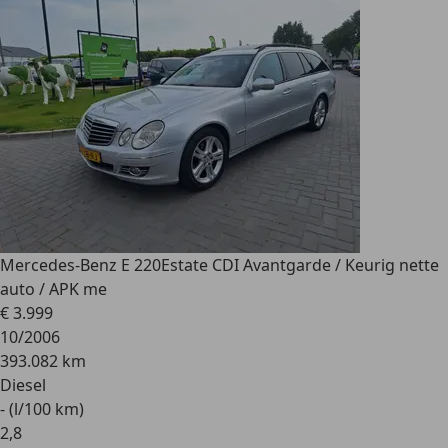
Mercedes-Benz E 220
Estate CDI Avantgarde / Keurig nette
auto / APK me
€ 3.999
10/2006
393.082 km
Diesel
- (l/100 km)
2
,
8