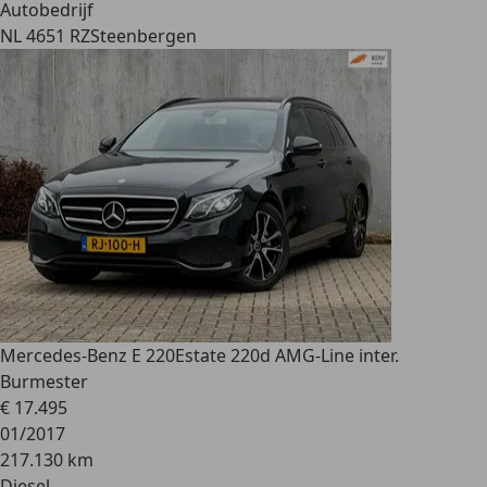
Autobedrijf
NL 4651 RZ
Steenbergen
Mercedes-Benz E 220
Estate 220d AMG-Line inter.
Burmester
€ 17.495
01/2017
217.130 km
Diesel