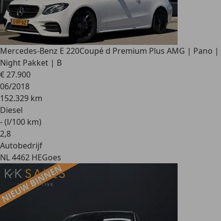
Mercedes-Benz E 220
Coupé d Premium Plus AMG | Pano |
Night Pakket | B
€ 27.900
06/2018
152.329 km
Diesel
- (l/100 km)
2
,
8
Autobedrijf
NL 4462 HE
Goes