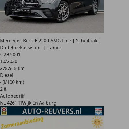
Mercedes-Benz E 220
d AMG Line | Schuifdak |
Dodehoekassistent | Camer
€ 29.500
1
10/2020
278.915 km
Diesel
- (l/100 km)
2
,
8
Autobedrijf
NL 4261 TJ
Wijk En Aalburg