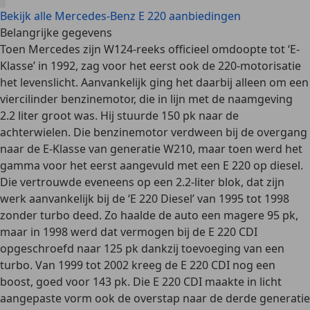
Bekijk alle Mercedes-Benz E 220 aanbiedingen
Belangrijke gegevens
Toen Mercedes zijn W124-reeks officieel omdoopte tot ‘E-
Klasse’ in 1992, zag voor het eerst ook de
220-motorisatie
het levenslicht. Aanvankelijk ging het daarbij alleen om een
viercilinder benzinemotor
, die in lijn met de naamgeving
2.2 liter groot was. Hij stuurde 150 pk naar de
achterwielen. Die benzinemotor verdween bij de overgang
naar de E-Klasse van generatie W210, maar toen werd het
gamma voor het eerst aangevuld met een
E 220 op diesel
.
Die vertrouwde eveneens op een 2.2-liter blok, dat zijn
werk aanvankelijk bij de ‘E 220 Diesel’ van 1995 tot 1998
zonder turbo deed. Zo haalde de auto een magere 95 pk,
maar in 1998 werd dat vermogen bij de
E 220 CDI
opgeschroefd naar 125 pk dankzij toevoeging van een
turbo. Van 1999 tot 2002 kreeg de E 220 CDI nog een
boost, goed voor 143 pk. Die E 220 CDI maakte in licht
aangepaste vorm ook de
overstap naar de derde generatie