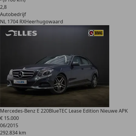
2
,
8
Autobedrijf
NL 1704 RX
Heerhugowaard
Mercedes-Benz E 220
BlueTEC Lease Edition Nieuwe APK
€ 15.000
06/2015
292.834 km