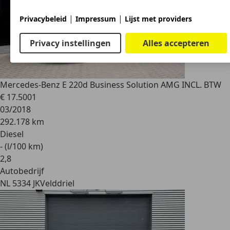
|
|
Privacybeleid
Impressum
Lijst met providers
Privacy instellingen
Alles accepteren
Mercedes-Benz E 220
d Business Solution AMG INCL. BTW
€ 17.500
1
03/2018
292.178 km
Diesel
- (l/100 km)
2
,
8
Autobedrijf
NL 5334 JK
Velddriel