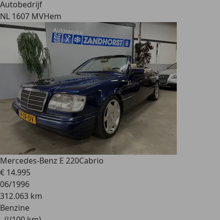
Autobedrijf
NL 1607 MV
Hem
Mercedes-Benz E 220
Cabrio
€ 14.995
06/1996
312.063 km
Benzine
- (l/100 km)