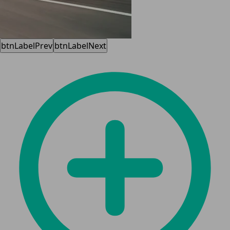
btnLabelPrev
btnLabelNext