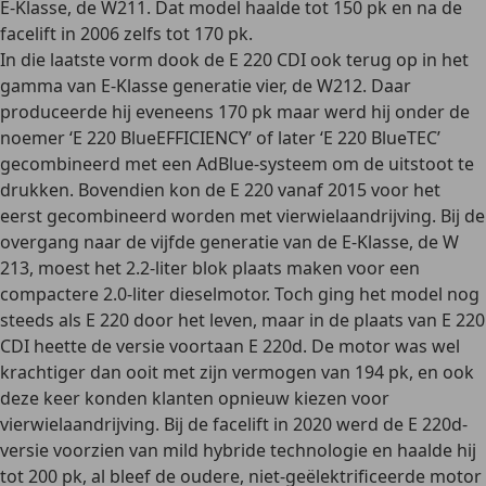
E-Klasse
, de W211. Dat model haalde tot 150 pk en na de
facelift in 2006 zelfs tot 170 pk.
In die laatste vorm dook de E 220 CDI ook terug op in het
gamma van
E-Klasse generatie vier
, de W212. Daar
produceerde hij eveneens 170 pk maar werd hij onder de
noemer ‘E 220 BlueEFFICIENCY’ of later ‘E 220 BlueTEC’
gecombineerd met een
AdBlue-systeem
om de uitstoot te
drukken. Bovendien kon de E 220 vanaf 2015 voor het
eerst gecombineerd worden met
vierwielaandrijving
. Bij de
overgang naar de
vijfde generatie van de E-Klasse
, de W
213, moest het 2.2-liter blok plaats maken voor een
compactere 2.0-liter dieselmotor
. Toch ging het model nog
steeds als E 220 door het leven, maar in de plaats van E 220
CDI heette de versie voortaan
E 220d
. De motor was wel
krachtiger dan ooit met zijn vermogen van 194 pk, en ook
deze keer konden klanten opnieuw kiezen voor
vierwielaandrijving. Bij de facelift in 2020 werd de E 220d-
versie voorzien van
mild hybride technologie
en haalde hij
tot 200 pk, al bleef de oudere, niet-geëlektrificeerde motor