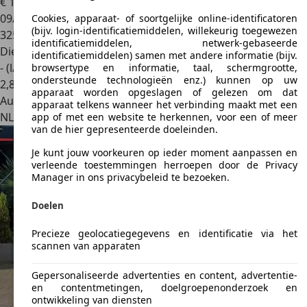
€ 12.999
09/2016
Cookies, apparaat- of soortgelijke online-identificatoren
(bijv. login-identificatiemiddelen, willekeurig toegewezen
325.123 km
identificatiemiddelen, netwerk-gebaseerde
Diesel
identificatiemiddelen) samen met andere informatie (bijv.
- (l/100 km)
browsertype en informatie, taal, schermgrootte,
ondersteunde technologieën enz.) kunnen op uw
2
,
8
apparaat worden opgeslagen of gelezen om dat
Autobedrijf
apparaat telkens wanneer het verbinding maakt met een
NL 1066 CM
Amsterdam
app of met een website te herkennen, voor een of meer
van de hier gepresenteerde doeleinden.
Je kunt jouw voorkeuren op ieder moment aanpassen en
verleende toestemmingen herroepen door de Privacy
Manager in ons privacybeleid te bezoeken.
Doelen
Precieze geolocatiegegevens en identificatie via het
scannen van apparaten
Gepersonaliseerde advertenties en content, advertentie-
en contentmetingen, doelgroepenonderzoek en
ontwikkeling van diensten