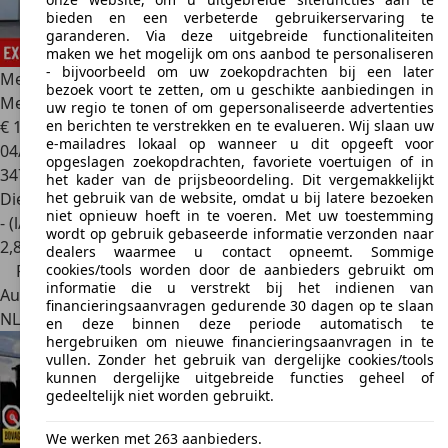
bieden en een verbeterde gebruikerservaring te
garanderen. Via deze uitgebreide functionaliteiten
maken we het mogelijk om ons aanbod te personaliseren
- bijvoorbeeld om uw zoekopdrachten bij een later
Mercedes-Benz E 220
d Premium Plus | EXPORT | Pano |
bezoek voort te zetten, om u geschikte aanbiedingen in
Memory
uw regio te tonen of om gepersonaliseerde advertenties
en berichten te verstrekken en te evalueren. Wij slaan uw
€ 15.940
€ 16.940,-
e-mailadres lokaal op wanneer u dit opgeeft voor
04/2018
opgeslagen zoekopdrachten, favoriete voertuigen of in
347.452 km
het kader van de prijsbeoordeling. Dit vergemakkelijkt
het gebruik van de website, omdat u bij latere bezoeken
Diesel
niet opnieuw hoeft in te voeren. Met uw toestemming
- (l/100 km)
wordt op gebruik gebaseerde informatie verzonden naar
2
,
8
dealers waarmee u contact opneemt. Sommige
cookies/tools worden door de aanbieders gebruikt om
Prijsdaling
informatie die u verstrekt bij het indienen van
Autobedrijf
financieringsaanvragen gedurende 30 dagen op te slaan
NL 3225 LS
Hellevoetsluis
en deze binnen deze periode automatisch te
hergebruiken om nieuwe financieringsaanvragen in te
vullen. Zonder het gebruik van dergelijke cookies/tools
kunnen dergelijke uitgebreide functies geheel of
gedeeltelijk niet worden gebruikt.
We werken met 263 aanbieders.