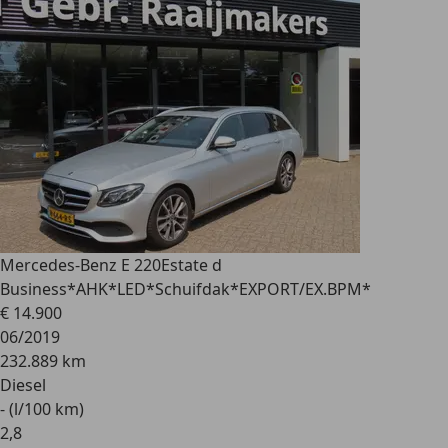
Mercedes-Benz E 220
Estate d
Business*AHK*LED*Schuifdak*EXPORT/EX.BPM*
€ 14.900
06/2019
232.889 km
Diesel
- (l/100 km)
2
,
8