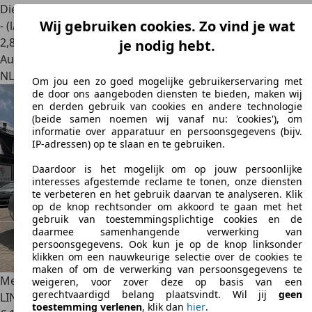
Diesel
Wij gebruiken cookies. Zo vind je wat
- (l/100 km)
2
,
8
je nodig hebt.
Autobedrijf
NL 8281 PC
Genemuiden
Om jou een zo goed mogelijke gebruikerservaring met
de door ons aangeboden diensten te bieden, maken wij
en derden gebruik van cookies en andere technologie
(beide samen noemen wij vanaf nu: 'cookies'), om
informatie over apparatuur en persoonsgegevens (bijv.
IP-adressen) op te slaan en te gebruiken.
Daardoor is het mogelijk om op jouw persoonlijke
interesses afgestemde reclame te tonen, onze diensten
te verbeteren en het gebruik daarvan te analyseren. Klik
op de knop rechtsonder om akkoord te gaan met het
gebruik van toestemmingsplichtige cookies en de
daarmee samenhangende verwerking van
persoonsgegevens. Ook kun je op de knop linksonder
klikken om een nauwkeurige selectie over de cookies te
maken of om de verwerking van persoonsgegevens te
Mercedes-Benz E 220
220D AMG-
weigeren, voor zover deze op basis van een
gerechtvaardigd belang plaatsvindt. Wil jij
geen
LINE/PANO/360CAM/AMBIANCE/PDC
toestemming verlenen
, klik dan
hier
.