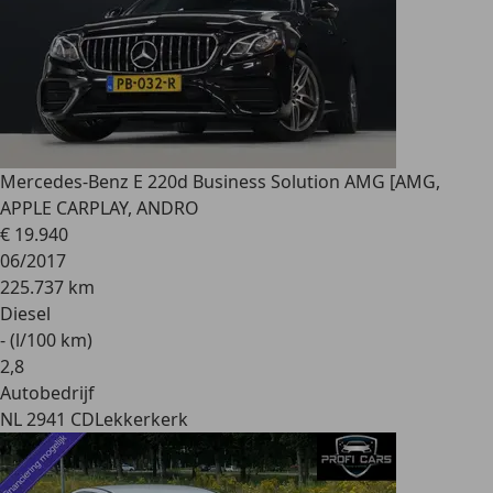
Mercedes-Benz E 220
d Business Solution AMG [AMG,
APPLE CARPLAY, ANDRO
€ 19.940
06/2017
225.737 km
Diesel
- (l/100 km)
2
,
8
Autobedrijf
NL 2941 CD
Lekkerkerk