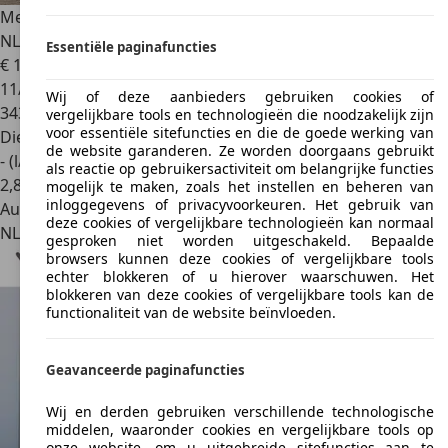
Mercedes-Benz E 220
Edition AMG Avantgarde Automaat
NLAuto
Essentiële paginafuncties
€ 10.490
11/2015
Wij of deze aanbieders gebruiken cookies of
343.238 km
vergelijkbare tools en technologieën die noodzakelijk zijn
voor essentiële sitefuncties en die de goede werking van
Diesel
de website garanderen. Ze worden doorgaans gebruikt
- (l/100 km)
als reactie op gebruikersactiviteit om belangrijke functies
2
,
8
mogelijk te maken, zoals het instellen en beheren van
inloggegevens of privacyvoorkeuren. Het gebruik van
Autobedrijf
deze cookies of vergelijkbare technologieën kan normaal
NL 5107 RJ
Dongen
gesproken niet worden uitgeschakeld. Bepaalde
browsers kunnen deze cookies of vergelijkbare tools
echter blokkeren of u hierover waarschuwen. Het
blokkeren van deze cookies of vergelijkbare tools kan de
functionaliteit van de website beïnvloeden.
Geavanceerde paginafuncties
Wij en derden gebruiken verschillende technologische
middelen, waaronder cookies en vergelijkbare tools op
onze website, om u uitgebreide sitefuncties aan te