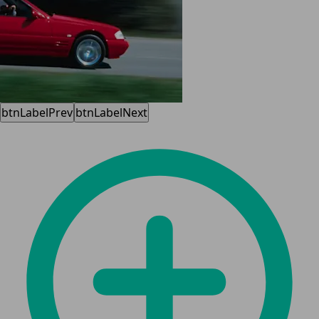
btnLabelPrev
btnLabelNext