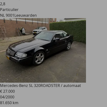
2
,
8
Particulier
NL 9001
Leeuwarden
Mercedes-Benz SL 320
ROADSTER / automaat
€ 27.000
04/2000
81.650 km