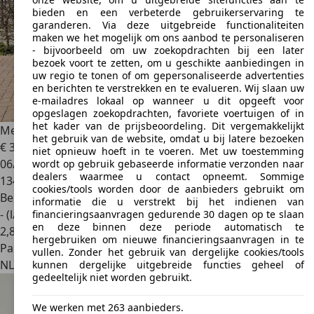
bieden en een verbeterde gebruikerservaring te
garanderen. Via deze uitgebreide functionaliteiten
maken we het mogelijk om ons aanbod te personaliseren
- bijvoorbeeld om uw zoekopdrachten bij een later
bezoek voort te zetten, om u geschikte aanbiedingen in
uw regio te tonen of om gepersonaliseerde advertenties
en berichten te verstrekken en te evalueren. Wij slaan uw
e-mailadres lokaal op wanneer u dit opgeeft voor
opgeslagen zoekopdrachten, favoriete voertuigen of in
het kader van de prijsbeoordeling. Dit vergemakkelijkt
Mercedes-Benz SL 320
het gebruik van de website, omdat u bij latere bezoeken
€ 32.450
niet opnieuw hoeft in te voeren. Met uw toestemming
06/1995
wordt op gebruik gebaseerde informatie verzonden naar
dealers waarmee u contact opneemt. Sommige
134.562 km
cookies/tools worden door de aanbieders gebruikt om
Benzine
informatie die u verstrekt bij het indienen van
- (l/100 km)
financieringsaanvragen gedurende 30 dagen op te slaan
en deze binnen deze periode automatisch te
2
,
8
hergebruiken om nieuwe financieringsaanvragen in te
Particulier
vullen. Zonder het gebruik van dergelijke cookies/tools
NL 4261
Altena
kunnen dergelijke uitgebreide functies geheel of
gedeeltelijk niet worden gebruikt.
We werken met 263 aanbieders.