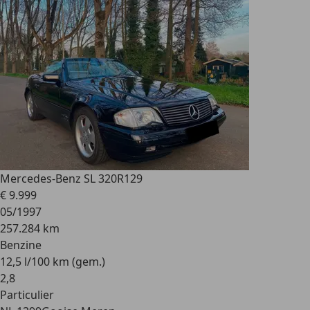
Mercedes-Benz SL 320
R129
€ 9.999
05/1997
257.284 km
Benzine
12,5 l/100 km (gem.)
2
,
8
Particulier