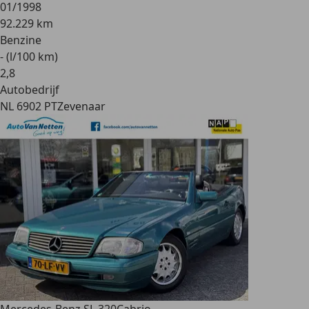
01/1998
92.229 km
Benzine
- (l/100 km)
2
,
8
Autobedrijf
NL 6902 PT
Zevenaar