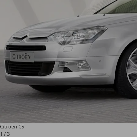
Citroën C5
1
/
3