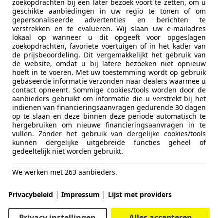
zoekopdrachten bij een later bezoek voort te zetten, om u
geschikte aanbiedingen in uw regio te tonen of om
gepersonaliseerde advertenties en berichten te
verstrekken en te evalueren. Wij slaan uw e-mailadres
lokaal op wanneer u dit opgeeft voor opgeslagen
zoekopdrachten, favoriete voertuigen of in het kader van
de prijsbeoordeling. Dit vergemakkelijkt het gebruik van
de website, omdat u bij latere bezoeken niet opnieuw
hoeft in te voeren. Met uw toestemming wordt op gebruik
gebaseerde informatie verzonden naar dealers waarmee u
contact opneemt. Sommige cookies/tools worden door de
aanbieders gebruikt om informatie die u verstrekt bij het
indienen van financieringsaanvragen gedurende 30 dagen
op te slaan en deze binnen deze periode automatisch te
hergebruiken om nieuwe financieringsaanvragen in te
vullen. Zonder het gebruik van dergelijke cookies/tools
kunnen dergelijke uitgebreide functies geheel of
gedeeltelijk niet worden gebruikt.
We werken met 263 aanbieders.
|
|
Privacybeleid
Impressum
Lijst met providers
Privacy instellingen
Alles accepteren