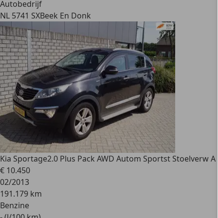
Autobedrijf
NL 5741 SX
Beek En Donk
Kia Sportage
2.0 Plus Pack AWD Autom Sportst Stoelverw A
€ 10.450
02/2013
191.179 km
Benzine
- (l/100 km)