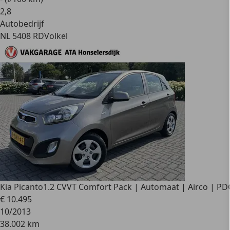
2
,
8
Autobedrijf
NL 5408 RD
Volkel
Kia Picanto
1.2 CVVT Comfort Pack | Automaat | Airco | PD
€ 10.495
10/2013
38.002 km