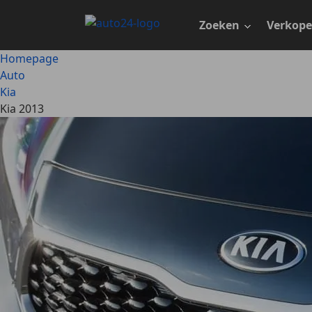
Ga
naar
Zoeken
Verkop
hoofdinhoud
Homepage
Auto
Kia
Kia 2013