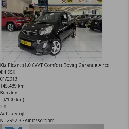
Kia Picanto
1.0 CVVT Comfort Bovag Garantie Airco
€ 4.950
01/2013
145.489 km
Benzine
- (l/100 km)
2
,
8
Autobedrijf
NL 2952 BG
Alblasserdam