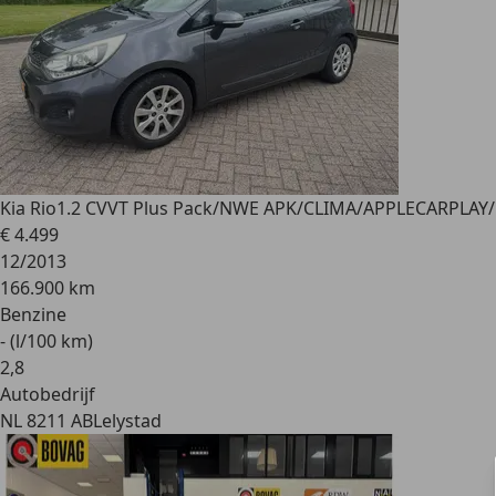
Kia Rio
1.2 CVVT Plus Pack/NWE APK/CLIMA/APPLECARPLAY
€ 4.499
12/2013
166.900 km
Benzine
- (l/100 km)
2
,
8
Autobedrijf
NL 8211 AB
Lelystad