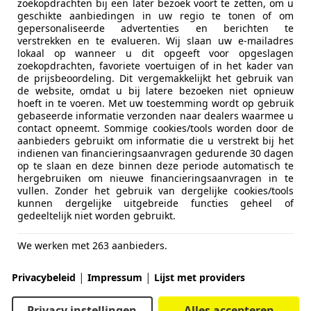
zoekopdrachten bij een later bezoek voort te zetten, om u
geschikte aanbiedingen in uw regio te tonen of om
gepersonaliseerde advertenties en berichten te
verstrekken en te evalueren. Wij slaan uw e-mailadres
lokaal op wanneer u dit opgeeft voor opgeslagen
zoekopdrachten, favoriete voertuigen of in het kader van
de prijsbeoordeling. Dit vergemakkelijkt het gebruik van
de website, omdat u bij latere bezoeken niet opnieuw
hoeft in te voeren. Met uw toestemming wordt op gebruik
gebaseerde informatie verzonden naar dealers waarmee u
contact opneemt. Sommige cookies/tools worden door de
aanbieders gebruikt om informatie die u verstrekt bij het
indienen van financieringsaanvragen gedurende 30 dagen
op te slaan en deze binnen deze periode automatisch te
hergebruiken om nieuwe financieringsaanvragen in te
vullen. Zonder het gebruik van dergelijke cookies/tools
kunnen dergelijke uitgebreide functies geheel of
gedeeltelijk niet worden gebruikt.
We werken met 263 aanbieders.
C ach
|
|
Privacybeleid
Impressum
Lijst met providers
Privacy instellingen
Alles accepteren