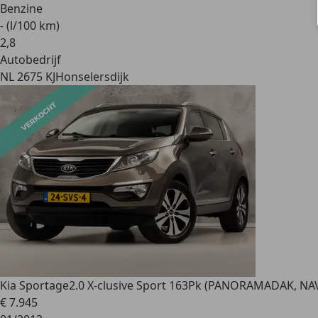
Benzine
- (l/100 km)
2
,
8
Autobedrijf
NL 2675 KJ
Honselersdijk
Kia Sportage
2.0 X-clusive Sport 163Pk (PANORAMADAK, NA
€ 7.945