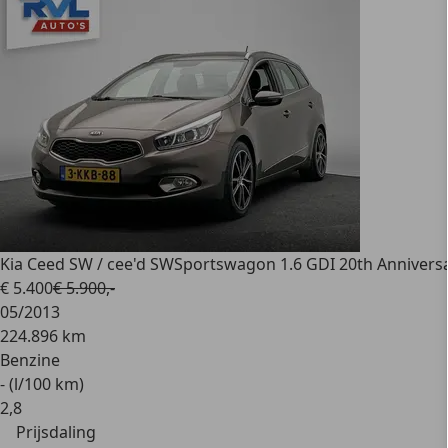
Kia Ceed SW / cee'd SW
Sportswagon 1.6 GDI 20th Anniversa
€ 5.400
€ 5.900,-
05/2013
224.896 km
Benzine
- (l/100 km)
2
,
8
Prijsdaling