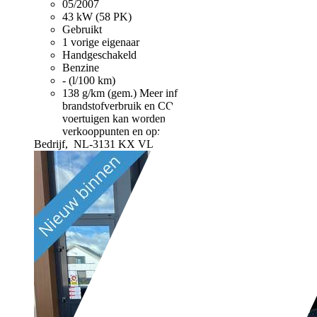
05/2007
43 kW (58 PK)
Gebruikt
1 vorige eigenaar
Handgeschakeld
Benzine
- (l/100 km)
138 g/km (gem.)
Meer informatie over het
brandstofverbruik en CO2-uitstoot van nieuwe
voertuigen kan worden geraadpleegd bij alle
verkooppunten en op: www.energielabel.nl
Bedrijf,
NL-3131 KX VLAARDINGEN