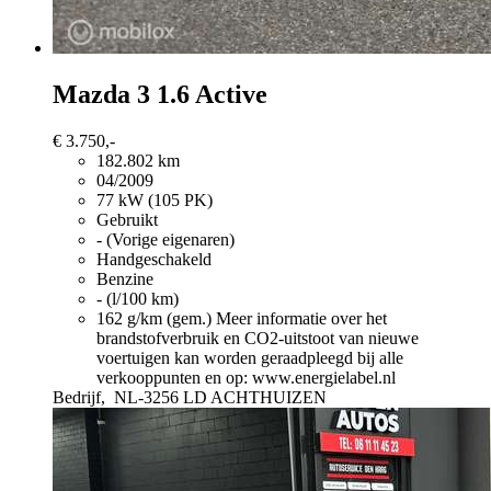
Mazda 3
1.6 Active
€ 3.750,-
182.802 km
04/2009
77 kW (105 PK)
Gebruikt
- (Vorige eigenaren)
Handgeschakeld
Benzine
- (l/100 km)
162 g/km (gem.)
Meer informatie over het
brandstofverbruik en CO2-uitstoot van nieuwe
voertuigen kan worden geraadpleegd bij alle
verkooppunten en op: www.energielabel.nl
Bedrijf,
NL-3256 LD ACHTHUIZEN