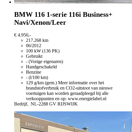
BMW 116
1-serie 116i Business+
Navi/Xenon/Leer
€ 4.950,-
217.268 km
06/2012
100 kW (136 PK)
Gebruikt
- (Vorige eigenaren)
Handgeschakeld
Benzine
- (l/100 km)
129 g/km (gem.)
Meer informatie over het
brandstofverbruik en CO2-uitstoot van nieuwe
voertuigen kan worden geraadpleegd bij alle
verkooppunten en op: www.energielabel.nl
Bedrijf,
NL-2288 GV RIJSWIJK