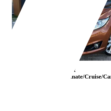
Ford Fiesta
1.0 EcoBoost
Titanium/Aut/Leer/Climate/Cruise/C
€ 6.999,-
99.733 km
04/2014
74 kW (101 PK)
Gebruikt
- (Vorige eigenaren)