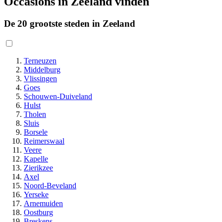
Occasions in Zeeland vinden
De 20 grootste steden in Zeeland
Terneuzen
Middelburg
Vlissingen
Goes
Schouwen-Duiveland
Hulst
Tholen
Sluis
Borsele
Reimerswaal
Veere
Kapelle
Zierikzee
Axel
Noord-Beveland
Yerseke
Arnemuiden
Oostburg
Breskens