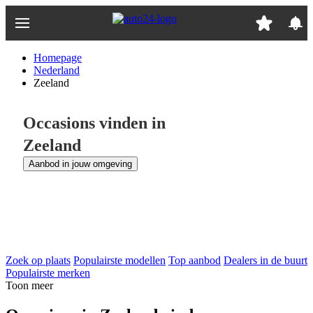
Ga
naar
hoofdinhoud
Homepage
Nederland
Zeeland
Occasions vinden in
Zeeland
Aanbod in jouw omgeving
Zoek op plaats
Populairste modellen
Top aanbod
Dealers in de buurt
Populairste merken
Toon meer