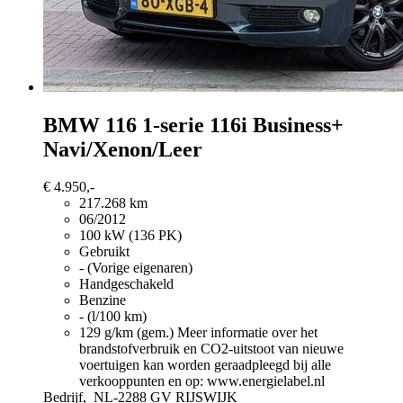
BMW 116
1-serie 116i Business+
Navi/Xenon/Leer
€ 4.950,-
217.268 km
06/2012
100 kW (136 PK)
Gebruikt
- (Vorige eigenaren)
Handgeschakeld
Benzine
- (l/100 km)
129 g/km (gem.)
Meer informatie over het
brandstofverbruik en CO2-uitstoot van nieuwe
voertuigen kan worden geraadpleegd bij alle
verkooppunten en op: www.energielabel.nl
Bedrijf,
NL-2288 GV RIJSWIJK