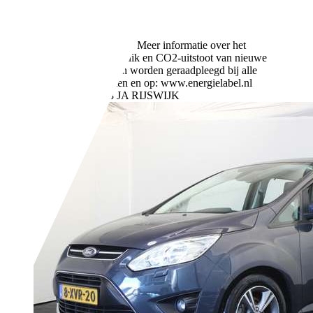
Automatisch
Benzine
- (l/100 km)
114 g/km (gem.)
Meer informatie over het
brandstofverbruik en CO2-uitstoot van nieuwe
voertuigen kan worden geraadpleegd bij alle
verkooppunten en op: www.energielabel.nl
Bedrijf,
NL-2288 JA RIJSWIJK